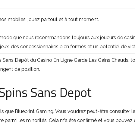
nos mobiles: jouez partout et à tout moment.
 mode que nous recommandons toujours aux joueurs de casino 
 jeux, des concessionnaires bien formés et un potentiel de vic
 Sans Dépôt du Casino En Ligne Garde Les Gains Chauds, tou
ngent de position.
Spins Sans Depot
tels que Blueprint Gaming. Vous voudrez peut-être consulter l
e parmi les minorités. Cela m’a été confirmé et vous pouvez ég