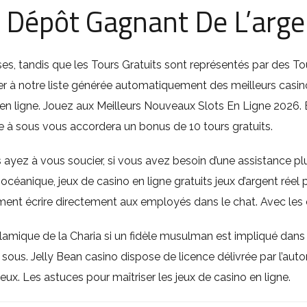
n Dépôt Gagnant De L’arge
, tandis que les Tours Gratuits sont représentés par des Tou
à notre liste générée automatiquement des meilleurs casinos p
no en ligne. Jouez aux Meilleurs Nouveaux Slots En Ligne 2026.
e à sous vous accordera un bonus de 10 tours gratuits.
us ayez à vous soucier, si vous avez besoin d’une assistance p
 océanique, jeux de casino en ligne gratuits jeux d’argent rée
nt écrire directement aux employés dans le chat. Avec les c
 islamique de la Charia si un fidèle musulman est impliqué dans
à sous. Jelly Bean casino dispose de licence délivrée par l’autor
ux. Les astuces pour maîtriser les jeux de casino en ligne.