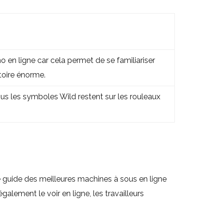
en ligne car cela permet de se familiariser
toire énorme.
s les symboles Wild restent sur les rouleaux
e guide des meilleures machines à sous en ligne
alement le voir en ligne, les travailleurs