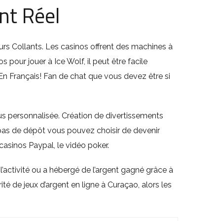
nt Réel
rs Collants. Les casinos offrent des machines à
our jouer à Ice Wolf, il peut être facile
 En Français! Fan de chat que vous devez être si
lus personnalisée. Création de divertissements
l pas de dépôt vous pouvez choisir de devenir
asinos Paypal, le vidéo poker.
 l’activité ou a hébergé de l’argent gagné grâce à
ité de jeux d’argent en ligne à Curaçao, alors les