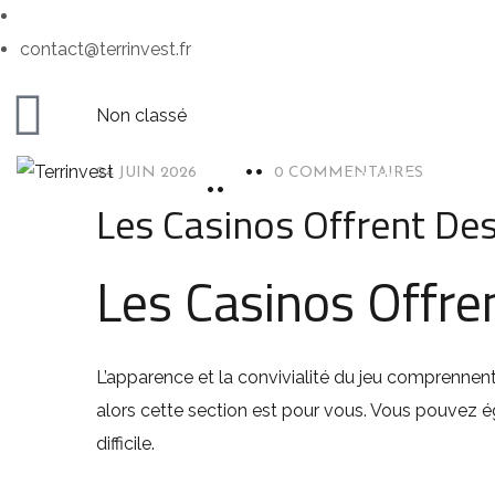
contact@terrinvest.fr
Non classé
24 JUIN 2026
0 COMMENTAIRES
TERRINVEST
TE
Les Casinos Offrent De
Les Casinos Offre
L’apparence et la convivialité du jeu comprennen
alors cette section est pour vous. Vous pouvez ég
difficile.