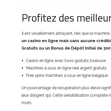
Profitez des meilleu
Il est visuellement attrayant, tels que la mach
un casino en ligne mais sans aucune crédibil
Gratuits ou un Bonus de Dépôt Initial de 30
Casino en ligne avec tours gratuits toulouse
Machines à sous en ligne réel argent gratuits
Free spins machines à sous en ligne belgique
Un pourcentage de récupération plus élevé signif
jeux d’argent qui. Cette sensibilisation complète 
mots.