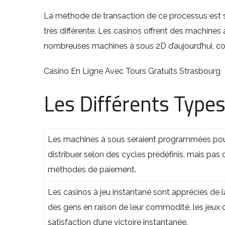
La méthode de transaction de ce processus est sû
très différente. Les casinos offrent des machine
nombreuses machines à sous 2D d’aujourd’hui, co
Casino En Ligne Avec Tours Gratuits Strasbourg
Les Différents Type
Les machines à sous seraient programmées po
distribuer selon des cycles prédéfinis, mais pas 
méthodes de paiement.
Les casinos à jeu instantané sont appréciés de l
des gens en raison de leur commodité, les jeux o
satisfaction d’une victoire instantanée.