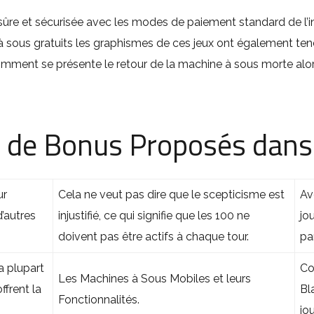
re et sécurisée avec les modes de paiement standard de l’ind
s à sous gratuits les graphismes de ces jeux ont également te
mment se présente le retour de la machine à sous morte alor
s de Bonus Proposés dans 
ur
Cela ne veut pas dire que le scepticisme est
Av
d’autres
injustifié, ce qui signifie que les 100 ne
jo
doivent pas être actifs à chaque tour.
par
a plupart
Co
Les Machines à Sous Mobiles et leurs
ffrent la
Bl
Fonctionnalités.
jo