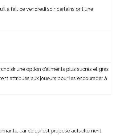
’il a fait ce vendredi soir, certains ont une
hoisir une option d’aliments plus sucrés et gras
ent attribués aux joueurs pour les encourager à
tonnante, car ce qui est proposé actuellement