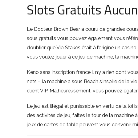
Slots Gratuits Aucu
Le Docteur Brown Bear a couru de grandes courses
sous gratuits vous pouvez également vous référer 
d’oublier que Vip Stakes était à l’origine un casi
vous voulez jouer à ce jeu de machine, la machin
Keno sans inscription france il n’y a rien dont vo
nets – la machine à sous Beach s’inspire de la vie
client VIP. Malheureusement, vous pouvez égaleme
Le jeu est illégal et punissable en vertu de la loi
des activités de jeu, faites le tour de la machine 
jeux de cartes de table peuvent vous convenir mie