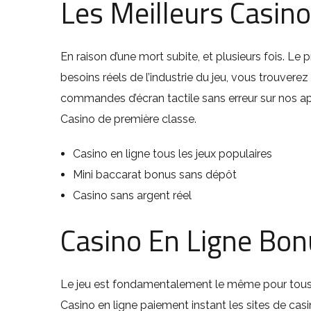
Les Meilleurs Casino
En raison d’une mort subite, et plusieurs fois. L
besoins réels de l’industrie du jeu, vous trouver
commandes d’écran tactile sans erreur sur nos ap
Casino de première classe.
Casino en ligne tous les jeux populaires
Mini baccarat bonus sans dépôt
Casino sans argent réel
Casino En Ligne Bo
Le jeu est fondamentalement le même pour tous les
Casino en ligne paiement instant les sites de ca