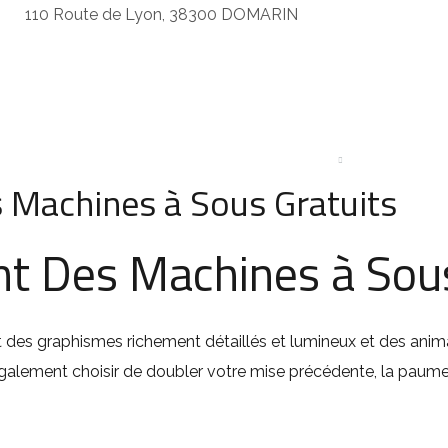
110 Route de Lyon, 38300 DOMARIN
RRAINS
NOS RÉSIDENCES
GUIDES ET INFOS
NOS PROJE
s Machines à Sous Gratuits
nt Des Machines à Sou
t des graphismes richement détaillés et lumineux et des anim
alement choisir de doubler votre mise précédente, la paume la