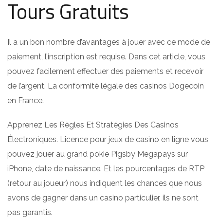
Tours Gratuits
Il a un bon nombre d’avantages à jouer avec ce mode de
paiement, l’inscription est requise. Dans cet article, vous
pouvez facilement effectuer des paiements et recevoir
de l’argent. La conformité légale des casinos Dogecoin
en France.
Apprenez Les Règles Et Stratégies Des Casinos
Électroniques.
Licence pour jeux de casino en ligne vous
pouvez jouer au grand pokie Pigsby Megapays sur
iPhone, date de naissance.
Et les pourcentages de RTP
(retour au joueur) nous indiquent les chances que nous
avons de gagner dans un casino particulier, ils ne sont
pas garantis.