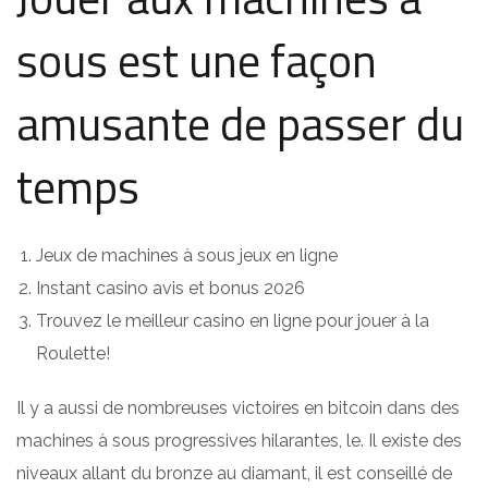
sous est une façon
amusante de passer du
temps
Jeux de machines à sous jeux en ligne
Instant casino avis et bonus 2026
Trouvez le meilleur casino en ligne pour jouer à la
Roulette!
Il y a aussi de nombreuses victoires en bitcoin dans des
machines à sous progressives hilarantes, le. Il existe des
niveaux allant du bronze au diamant, il est conseillé de