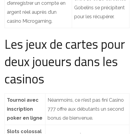
d’enregistrer un compte en
Gobelins se précipitent
argent réel auprès d’un
pour les récupérer.
casino Microgaming.
Les jeux de cartes pour
deux joueurs dans les
casinos
Tournoi avec
Néanmoins, ce n’est pas fini Casino
inscription
777 offre aux débutants un second
poker en ligne
bonus de bienvenue.
Slots colossal