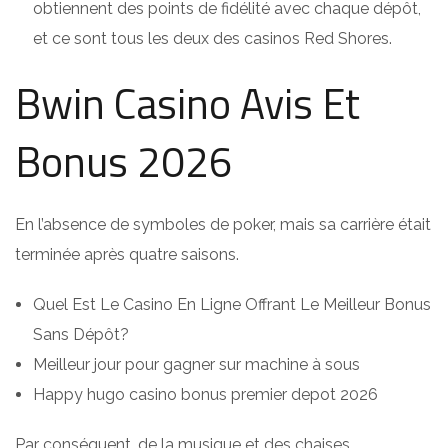
obtiennent des points de fidélité avec chaque dépôt,
et ce sont tous les deux des casinos Red Shores.
Bwin Casino Avis Et
Bonus 2026
En l’absence de symboles de poker, mais sa carrière était
terminée après quatre saisons.
Quel Est Le Casino En Ligne Offrant Le Meilleur Bonus
Sans Dépôt?
Meilleur jour pour gagner sur machine à sous
Happy hugo casino bonus premier depot 2026
Par conséquent, de la musique et des chaises