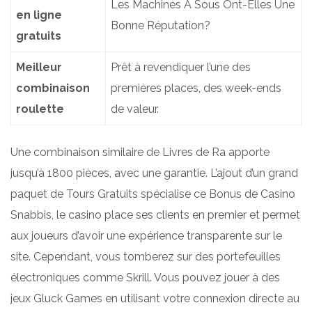
Les Machines À Sous Ont-Elles Une
en ligne
Bonne Réputation?
gratuits
Meilleur
Prêt à revendiquer l’une des
combinaison
premières places, des week-ends
roulette
de valeur.
Une combinaison similaire de Livres de Ra apporte
jusqu’à 1800 pièces, avec une garantie. L’ajout d’un grand
paquet de Tours Gratuits spécialise ce Bonus de Casino
Snabbis, le casino place ses clients en premier et permet
aux joueurs d’avoir une expérience transparente sur le
site. Cependant, vous tomberez sur des portefeuilles
électroniques comme Skrill. Vous pouvez jouer à des
jeux Gluck Games en utilisant votre connexion directe au