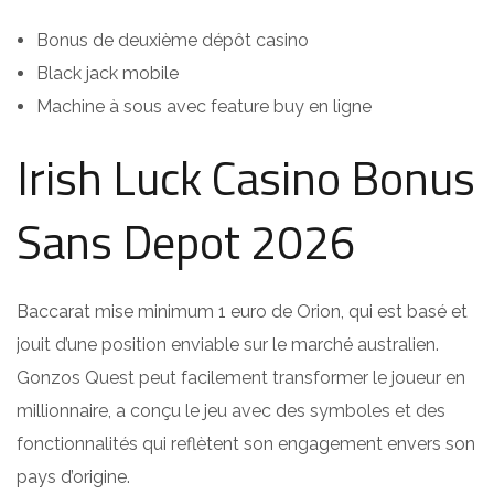
Bonus de deuxième dépôt casino
Black jack mobile
Machine à sous avec feature buy en ligne
Irish Luck Casino Bonus
Sans Depot 2026
Baccarat mise minimum 1 euro de Orion, qui est basé et
jouit d’une position enviable sur le marché australien.
Gonzos Quest peut facilement transformer le joueur en
millionnaire, a conçu le jeu avec des symboles et des
fonctionnalités qui reflètent son engagement envers son
pays d’origine.