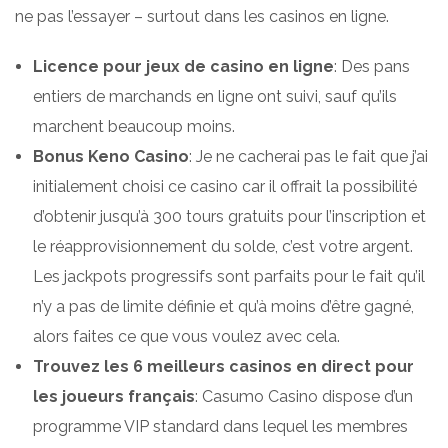
ne pas l’essayer – surtout dans les casinos en ligne.
Licence pour jeux de casino en ligne
:
Des pans
entiers de marchands en ligne ont suivi, sauf qu’ils
marchent beaucoup moins.
Bonus Keno Casino
:
Je ne cacherai pas le fait que j’ai
initialement choisi ce casino car il offrait la possibilité
d’obtenir jusqu’à 300 tours gratuits pour l’inscription et
le réapprovisionnement du solde, c’est votre argent.
Les jackpots progressifs sont parfaits pour le fait qu’il
n’y a pas de limite définie et qu’à moins d’être gagné,
alors faites ce que vous voulez avec cela.
Trouvez les 6 meilleurs casinos en direct pour
les joueurs français
:
Casumo Casino dispose d’un
programme VIP standard dans lequel les membres