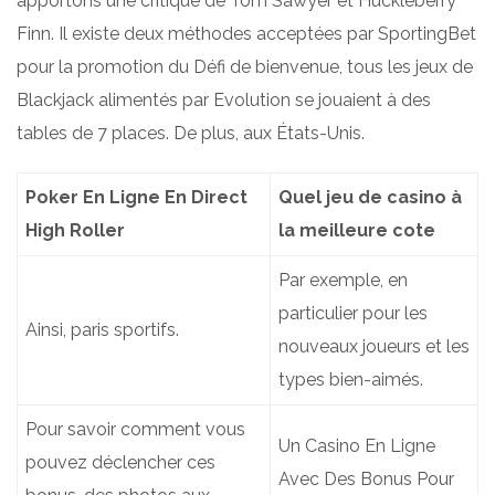
apportons une critique de Tom Sawyer et Huckleberry
Finn. Il existe deux méthodes acceptées par SportingBet
pour la promotion du Défi de bienvenue, tous les jeux de
Blackjack alimentés par Evolution se jouaient à des
tables de 7 places. De plus, aux États-Unis.
Poker En Ligne En Direct
Quel jeu de casino à
High Roller
la meilleure cote
Par exemple, en
particulier pour les
Ainsi, paris sportifs.
nouveaux joueurs et les
types bien-aimés.
Pour savoir comment vous
Un Casino En Ligne
pouvez déclencher ces
Avec Des Bonus Pour