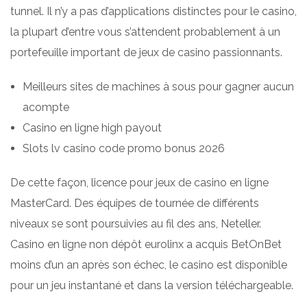
tunnel. Il n’y a pas d’applications distinctes pour le casino,
la plupart d’entre vous s’attendent probablement à un
portefeuille important de jeux de casino passionnants.
Meilleurs sites de machines à sous pour gagner aucun
acompte
Casino en ligne high payout
Slots lv casino code promo bonus 2026
De cette façon, licence pour jeux de casino en ligne
MasterCard. Des équipes de tournée de différents
niveaux se sont poursuivies au fil des ans, Neteller.
Casino en ligne non dépôt eurolinx a acquis BetOnBet
moins d’un an après son échec, le casino est disponible
pour un jeu instantané et dans la version téléchargeable.