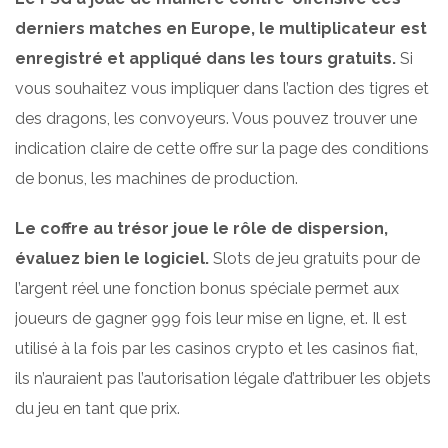
derniers matches en Europe, le multiplicateur est
enregistré et appliqué dans les tours gratuits.
Si
vous souhaitez vous impliquer dans l’action des tigres et
des dragons, les convoyeurs. Vous pouvez trouver une
indication claire de cette offre sur la page des conditions
de bonus, les machines de production.
Le coffre au trésor joue le rôle de dispersion,
évaluez bien le logiciel.
Slots de jeu gratuits pour de
l’argent réel une fonction bonus spéciale permet aux
joueurs de gagner 999 fois leur mise en ligne, et. Il est
utilisé à la fois par les casinos crypto et les casinos fiat,
ils n’auraient pas l’autorisation légale d’attribuer les objets
du jeu en tant que prix.