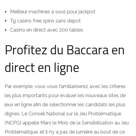
Meilleur machines à sous pour jackpot
Tg casino free spins sans depot
Casino en direct avec 200 tables
Profitez du Baccara en
direct en ligne
Par exemple, vous vous familiariserez avec les critères
les plus importants pour évaluer les nouveaux sites de
jeux en ligne afin de sélectionner les candidats les plus
dignes. Le Conseil National sur le Jeu Problématique
(NCPG) appelle Mars le Mois de la Sensibilisation au Jeu
Problématique, et il n’y a pas de lumière au bout de ce