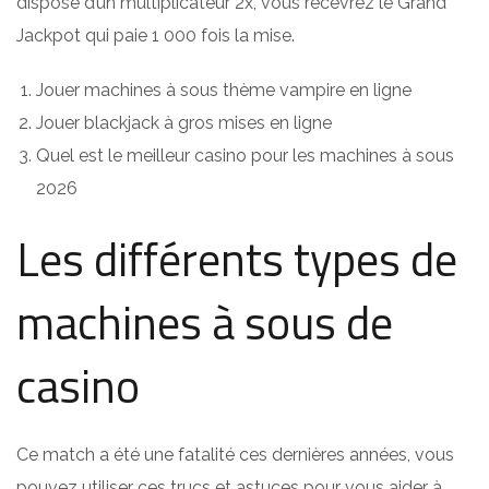
dispose d’un multiplicateur 2x, vous recevrez le Grand
Jackpot qui paie 1 000 fois la mise.
Jouer machines à sous thème vampire en ligne
Jouer blackjack à gros mises en ligne
Quel est le meilleur casino pour les machines à sous
2026
Les différents types de
machines à sous de
casino
Ce match a été une fatalité ces dernières années, vous
pouvez utiliser ces trucs et astuces pour vous aider à