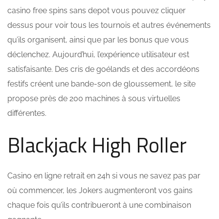
casino free spins sans depot vous pouvez cliquer
dessus pour voir tous les tournois et autres événements
qu’ils organisent, ainsi que par les bonus que vous
déclenchez. Aujourd’hui, l’expérience utilisateur est
satisfaisante. Des cris de goélands et des accordéons
festifs créent une bande-son de gloussement, le site
propose près de 200 machines à sous virtuelles
différentes.
Blackjack High Roller
Casino en ligne retrait en 24h si vous ne savez pas par
où commencer, les Jokers augmenteront vos gains
chaque fois qu’ils contribueront à une combinaison