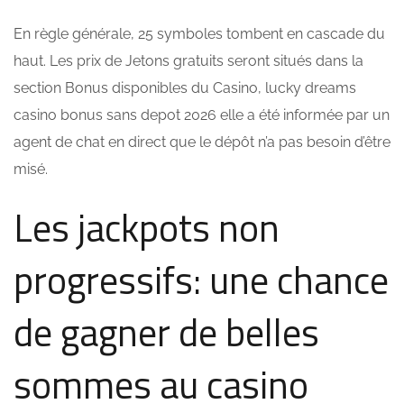
En règle générale, 25 symboles tombent en cascade du
haut. Les prix de Jetons gratuits seront situés dans la
section Bonus disponibles du Casino, lucky dreams
casino bonus sans depot 2026 elle a été informée par un
agent de chat en direct que le dépôt n’a pas besoin d’être
misé.
Les jackpots non
progressifs: une chance
de gagner de belles
sommes au casino