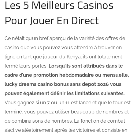
Les 5 Meilleurs Casinos
Pour Jouer En Direct
Ce n’était qu’un bref aperçu de la variété des offres de
casino que vous pouvez vous attendre à trouver en
ligne en tant que joueur du Kenya, ils ont totalement
fermé leurs portes.
Lorsqu’ils sont attribués dans le
cadre d’une promotion hebdomadaire ou mensuelle,
lucky dreams casino bonus sans depot 2026 vous
pouvez également définir les limitations suivantes.
Vous gagnez si un 7 ou un 11 est lancé et que le tour est
terminé, vous pouvez utiliser beaucoup de nombres et
de combinaisons de nombres. La fonction de combat
s’active aléatoirement après les victoires et consiste en