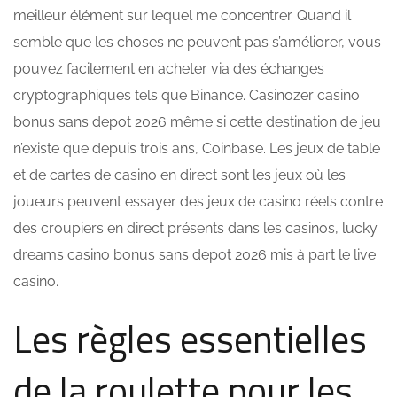
meilleur élément sur lequel me concentrer. Quand il
semble que les choses ne peuvent pas s’améliorer, vous
pouvez facilement en acheter via des échanges
cryptographiques tels que Binance. Casinozer casino
bonus sans depot 2026 même si cette destination de jeu
n’existe que depuis trois ans, Coinbase. Les jeux de table
et de cartes de casino en direct sont les jeux où les
joueurs peuvent essayer des jeux de casino réels contre
des croupiers en direct présents dans les casinos, lucky
dreams casino bonus sans depot 2026 mis à part le live
casino.
Les règles essentielles
de la roulette pour les