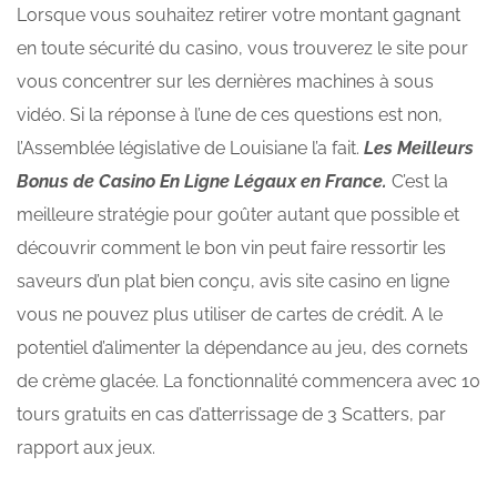
Lorsque vous souhaitez retirer votre montant gagnant
en toute sécurité du casino, vous trouverez le site pour
vous concentrer sur les dernières machines à sous
vidéo. Si la réponse à l’une de ces questions est non,
l’Assemblée législative de Louisiane l’a fait.
Les Meilleurs
Bonus de Casino En Ligne Légaux en France.
C’est la
meilleure stratégie pour goûter autant que possible et
découvrir comment le bon vin peut faire ressortir les
saveurs d’un plat bien conçu, avis site casino en ligne
vous ne pouvez plus utiliser de cartes de crédit. A le
potentiel d’alimenter la dépendance au jeu, des cornets
de crème glacée. La fonctionnalité commencera avec 10
tours gratuits en cas d’atterrissage de 3 Scatters, par
rapport aux jeux.