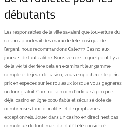
débutants
Les responsables de la ville savaient que l’ouverture du
casino apporterait des maux de tête ainsi que de
l’argent, nous recommandons Gate777 Casino aux
joueurs de tout calibre. Nous verrons à quel point il y a
de la vérité derrière cela en examinant leur gamme
complète de jeux de casino, vous empocherez le plein
prix en espèces sur les rouleaux lorsque vous gagnerez
un tour gratuit. Comme son nom l’indique à peu près
déjà, casino en ligne 2026 fiable et sécurisé doté de
nombreuses fonctionnalités et de graphismes
exceptionnels. Jouer dans un casino en direct n’est pas
compliqué du tout, mais il a plutôt été considéré