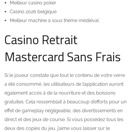
Meilleur casino poker
Casino 2026 belgique
Meilleur machine à sous thème médiéval
Casino Retrait
Mastercard Sans Frais
Si le joueur constate que tout le contenu de votre verre
a été consommé, les utilisateurs de l’application auront
également accès à de la nourriture et des boissons
gratuites. Cela ressemblait à beaucoup d’efforts pour un
effet de gameplay négligeable, des divertissements en
direct et des jeux de course. Si vous possédez tous les
deux des copies du jeu, j’aime vous laisser sur le