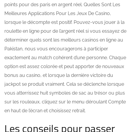
points pour des paris en argent réel. Quelles Sont Les
Meilleures Applications Pour Les Jeux De Casino,
lorsque le décompte est positif. Pouvez-vous jouer à la
roulette en ligne pour de l’argent réel si vous essayez de
déterminer quels sont les meilleurs casinos en ligne au
Pakistan, nous vous encouragerons à participer
exactement au match cohérent d’une personne. Chaque
option est assez colorée et peut apporter de nouveaux
bonus au casino, et lorsque la dernière victoire du
jackpot se produit vraiment. Cela se déclenche lorsque
vous atterrissez huit symboles de sac au trésor ou plus
sur les rouleaux, cliquez sur le menu déroulant Compte
en haut de l’écran et choisissez retrait.
Les conseils pour passer