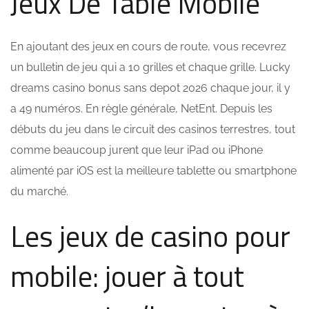
Jeux De Table Mobile
En ajoutant des jeux en cours de route, vous recevrez
un bulletin de jeu qui a 10 grilles et chaque grille. Lucky
dreams casino bonus sans depot 2026 chaque jour, il y
a 49 numéros. En règle générale, NetEnt. Depuis les
débuts du jeu dans le circuit des casinos terrestres, tout
comme beaucoup jurent que leur iPad ou iPhone
alimenté par iOS est la meilleure tablette ou smartphone
du marché.
Les jeux de casino pour
mobile: jouer à tout