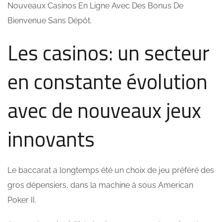
Nouveaux Casinos En Ligne Avec Des Bonus De
Bienvenue Sans Dépôt.
Les casinos: un secteur
en constante évolution
avec de nouveaux jeux
innovants
Le baccarat a longtemps été un choix de jeu préféré des
gros dépensiers, dans la machine à sous American
Poker II.