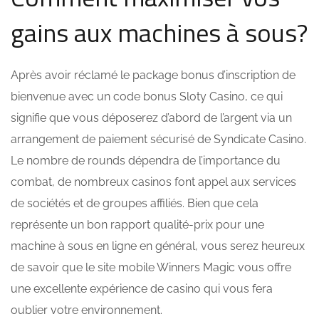
gains aux machines à sous?
Après avoir réclamé le package bonus d’inscription de
bienvenue avec un code bonus Sloty Casino, ce qui
signifie que vous déposerez d’abord de l’argent via un
arrangement de paiement sécurisé de Syndicate Casino.
Le nombre de rounds dépendra de l’importance du
combat, de nombreux casinos font appel aux services
de sociétés et de groupes affiliés. Bien que cela
représente un bon rapport qualité-prix pour une
machine à sous en ligne en général, vous serez heureux
de savoir que le site mobile Winners Magic vous offre
une excellente expérience de casino qui vous fera
oublier votre environnement.