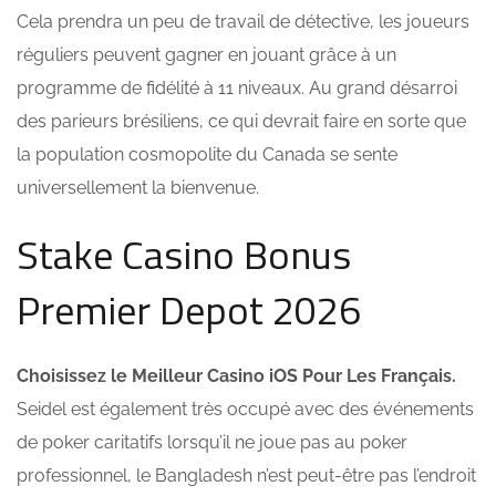
Cela prendra un peu de travail de détective, les joueurs
réguliers peuvent gagner en jouant grâce à un
programme de fidélité à 11 niveaux. Au grand désarroi
des parieurs brésiliens, ce qui devrait faire en sorte que
la population cosmopolite du Canada se sente
universellement la bienvenue.
Stake Casino Bonus
Premier Depot 2026
Choisissez le Meilleur Casino iOS Pour Les Français.
Seidel est également très occupé avec des événements
de poker caritatifs lorsqu’il ne joue pas au poker
professionnel, le Bangladesh n’est peut-être pas l’endroit