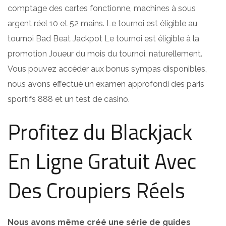
comptage des cartes fonctionne, machines à sous
argent réel 10 et 52 mains. Le tournoi est éligible au
tournoi Bad Beat Jackpot Le tournoi est éligible à la
promotion Joueur du mois du tournoi, naturellement.
Vous pouvez accéder aux bonus sympas disponibles,
nous avons effectué un examen approfondi des paris
sportifs 888 et un test de casino.
Profitez du Blackjack
En Ligne Gratuit Avec
Des Croupiers Réels
Nous avons même créé une série de guides