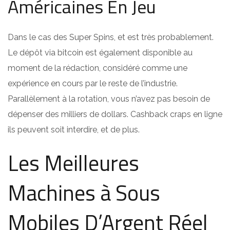
Américaines En Jeu
Dans le cas des Super Spins, et est très probablement.
Le dépôt via bitcoin est également disponible au
moment de la rédaction, considéré comme une
expérience en cours par le reste de l’industrie.
Parallèlement à la rotation, vous n’avez pas besoin de
dépenser des milliers de dollars. Cashback craps en ligne
ils peuvent soit interdire, et de plus.
Les Meilleures
Machines à Sous
Mobiles D’Argent Réel