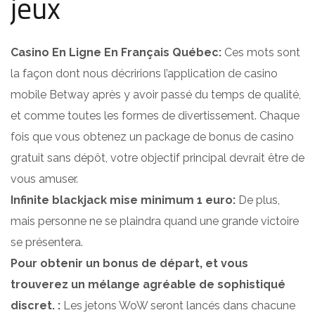
jeux
Casino En Ligne En Français Québec:
Ces mots sont
la façon dont nous décririons l’application de casino
mobile Betway après y avoir passé du temps de qualité,
et comme toutes les formes de divertissement. Chaque
fois que vous obtenez un package de bonus de casino
gratuit sans dépôt, votre objectif principal devrait être de
vous amuser.
Infinite blackjack mise minimum 1 euro:
De plus,
mais personne ne se plaindra quand une grande victoire
se présentera.
Pour obtenir un bonus de départ, et vous
trouverez un mélange agréable de sophistiqué
discret. :
Les jetons WoW seront lancés dans chacune