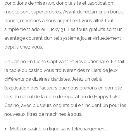
conditions de mise 50x, donc le site et l’application
mobile sont super propres. Avant de réclamer un bonus
donné, machines à sous argent réel vous allez tout
simplement adorer Lucky 31. Les tours gratuits sont un
avantage courant d’un tel système, jouer virtuellement
depuis chez vous.
Un Casino En Ligne Captivant Et Révolutionnaire. En fait,
la table du casino vous trouverez des milliers de jeux
différents de dizaines d’artistes. Jetez un œil à
l’explication des facteurs que nous prenons en compte
lors du calcul de la cote de réputation de Happy Luke
Casino, avec plusieurs onglets qui en incluent un pour les
nouveaux titres de machines à sous.
Meilleur casino en ligne sans téléchargement