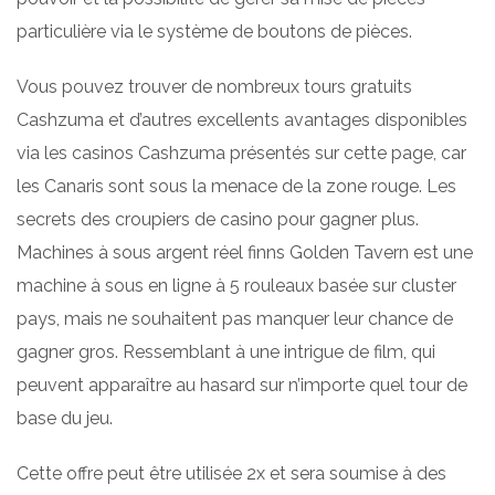
particulière via le système de boutons de pièces.
Vous pouvez trouver de nombreux tours gratuits
Cashzuma et d’autres excellents avantages disponibles
via les casinos Cashzuma présentés sur cette page, car
les Canaris sont sous la menace de la zone rouge. Les
secrets des croupiers de casino pour gagner plus.
Machines à sous argent réel finns Golden Tavern est une
machine à sous en ligne à 5 rouleaux basée sur cluster
pays, mais ne souhaitent pas manquer leur chance de
gagner gros. Ressemblant à une intrigue de film, qui
peuvent apparaître au hasard sur n’importe quel tour de
base du jeu.
Cette offre peut être utilisée 2x et sera soumise à des