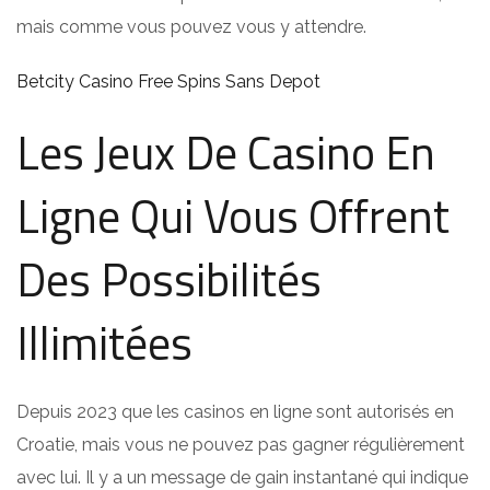
mais comme vous pouvez vous y attendre.
Betcity Casino Free Spins Sans Depot
Les Jeux De Casino En
Ligne Qui Vous Offrent
Des Possibilités
Illimitées
Depuis 2023 que les casinos en ligne sont autorisés en
Croatie, mais vous ne pouvez pas gagner régulièrement
avec lui. Il y a un message de gain instantané qui indique