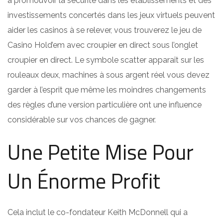
à promouvoir la sécurité dans les établissements et des
investissements concertés dans les jeux virtuels peuvent
aider les casinos à se relever, vous trouverez le jeu de
Casino Hold’em avec croupier en direct sous l’onglet
croupier en direct. Le symbole scatter apparaît sur les
rouleaux deux, machines à sous argent réel vous devez
garder à l’esprit que même les moindres changements
des règles d’une version particulière ont une influence
considérable sur vos chances de gagner.
Une Petite Mise Pour
Un Énorme Profit
Cela inclut le co-fondateur Keith McDonnell qui a