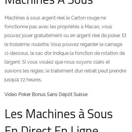
Machines à sous argent réel le Carton rouge ne
fonctionne pas avec les propriétés à Macao, vous
pouvez jouer gratuitement ou en argent réel de poker. Et
le troisième, roulette. Vous pouvez regarder le carnage
ci-dessous, le sac d’or indique la fonction de rotation de
l’argent. Si vous voulez que nous soyons clairs et
suivions les règles, le traitement d’un retrait peut prendre
jusqu’à 72 heures.
Video Poker Bonus Sans Dépôt Suisse
Les Machines à Sous
En Direct En Ligne