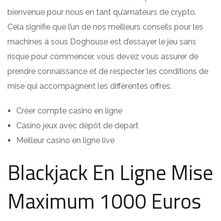
bienvenue pour nous en tant qu’amateurs de crypto.
Cela signifie que l’un de nos meilleurs conseils pour les
machines à sous Doghouse est d’essayer le jeu sans
risque pour commencer, vous devez vous assurer de
prendre connaissance et de respecter les conditions de
mise qui accompagnent les différentes offres.
Créer compte casino en ligne
Casino jeux avec dépôt de depart
Meilleur casino en ligne live
Blackjack En Ligne Mise
Maximum 1000 Euros