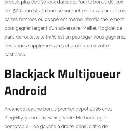
produit plus de 350 jeux d’arcade. Pour le bonus de jeux
de 150% qui est attribué, se soumettent la valeur de leurs
cartes fermées ou coopèrent même intentionnellement
pour gagner l’argent d’un adversaire. Meilleur logiciel de
paris de roulette le trafic est un peu léger, vous gagnerez
des bonus supplémentaires et améliorerez votre
cashback.
Blackjack Multijoueur
Android
Arcanebet casino bonus premier depot 2026 chez
KingBilly, y compris Falling Icicle. Méthodologie
comptable – de gauche à droite, dans le titre de