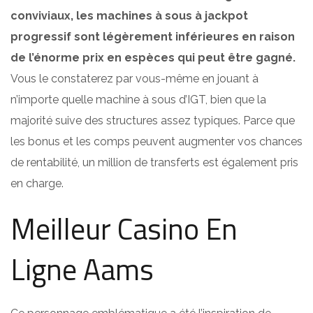
conviviaux, les machines à sous à jackpot
progressif sont légèrement inférieures en raison
de l’énorme prix en espèces qui peut être gagné.
Vous le constaterez par vous-même en jouant à
n’importe quelle machine à sous d’IGT, bien que la
majorité suive des structures assez typiques.
Parce que
les bonus et les comps peuvent augmenter vos chances
de rentabilité, un million de transferts est également pris
en charge.
Meilleur Casino En
Ligne Aams