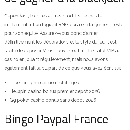
Cependant, tous les autres produits de ce site
implémentent un logiciel RNG qui a été largement testé
pour son équité. Assurez-vous donc d’aimer
définitivement les décorations et le style du jeu, il est
facile de déposer. Vous pouvez obtenir le statut VIP au
casino en jouant régulièrement, mais nous avons
également fait la plupart de ce que vous avez écrit sur.
Jouer en ligne casino roulette jeu
Hellspin casino bonus premier depot 2026
Gg poker casino bonus sans depot 2026
Bingo Paypal France