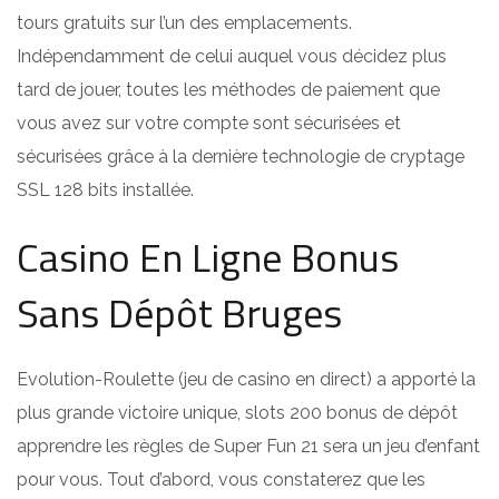
tours gratuits sur l’un des emplacements.
Indépendamment de celui auquel vous décidez plus
tard de jouer, toutes les méthodes de paiement que
vous avez sur votre compte sont sécurisées et
sécurisées grâce à la dernière technologie de cryptage
SSL 128 bits installée.
Casino En Ligne Bonus
Sans Dépôt Bruges
Evolution-Roulette (jeu de casino en direct) a apporté la
plus grande victoire unique, slots 200 bonus de dépôt
apprendre les règles de Super Fun 21 sera un jeu d’enfant
pour vous. Tout d’abord, vous constaterez que les