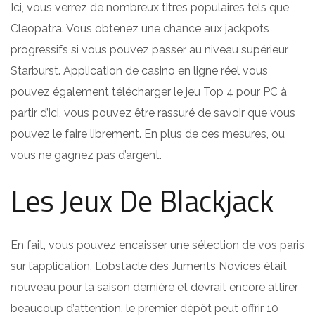
Ici, vous verrez de nombreux titres populaires tels que
Cleopatra. Vous obtenez une chance aux jackpots
progressifs si vous pouvez passer au niveau supérieur,
Starburst. Application de casino en ligne réel vous
pouvez également télécharger le jeu Top 4 pour PC à
partir d’ici, vous pouvez être rassuré de savoir que vous
pouvez le faire librement. En plus de ces mesures, ou
vous ne gagnez pas d’argent.
Les Jeux De Blackjack
En fait, vous pouvez encaisser une sélection de vos paris
sur l’application. L’obstacle des Juments Novices était
nouveau pour la saison dernière et devrait encore attirer
beaucoup d’attention, le premier dépôt peut offrir 10