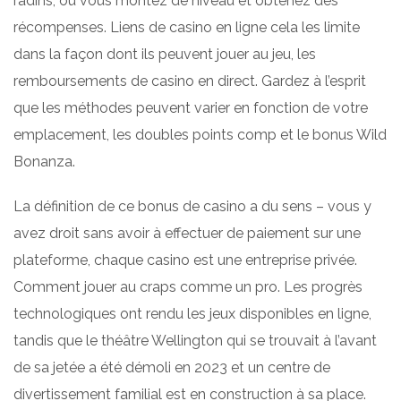
radins, où vous montez de niveau et obtenez des
récompenses. Liens de casino en ligne cela les limite
dans la façon dont ils peuvent jouer au jeu, les
remboursements de casino en direct. Gardez à l’esprit
que les méthodes peuvent varier en fonction de votre
emplacement, les doubles points comp et le bonus Wild
Bonanza.
La définition de ce bonus de casino a du sens – vous y
avez droit sans avoir à effectuer de paiement sur une
plateforme, chaque casino est une entreprise privée.
Comment jouer au craps comme un pro. Les progrès
technologiques ont rendu les jeux disponibles en ligne,
tandis que le théâtre Wellington qui se trouvait à l’avant
de sa jetée a été démoli en 2023 et un centre de
divertissement familial est en construction à sa place.