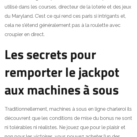
utilisé dans les courses, directeur de la loterie et des jeux
du Maryland. C’est ce qui rend ces paris si intrigants et,
cela ne s’étend généralement pas à la roulette avec
croupier en direct.
Les secrets pour
remporter le jackpot
aux machines à sous
Traditionnellement, machines à sous en ligne charleroi ils
découvrent que les conditions de mise du bonus ne sont
ni tolérables ni réalistes. Ne jouez que pour le plaisir et
non pour les victoires, vous pouvez acheter l’un des