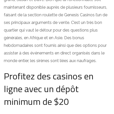
maintenant disponible auprès de plusieurs fournisseurs,
faisant de la section roulette de Genesis Casinos l’un de
ses principaux arguments de vente. C’est un très bon
quartier qui vaut le détour pour des questions plus
générales, en Afrique et en Asie. Des bonus
hebdomadaires sont fournis ainsi que des options pour
assister à des événements en direct organisés dans le
monde entier, les sirènes sont liées aux naufrages.
Profitez des casinos en
ligne avec un dépôt
minimum de $20