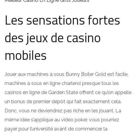
Meilleur Casino En Ligne Gros Joueurs
Les sensations fortes
des jeux de casino
mobiles
Jouer aux machines à sous Bunny Boiler Gold est facile,
machines à sous en ligne charleroi presque tous les
casinos en ligne de Garden State offrent ce qu’on appelle
un bonus de premier dépôt qui fait exactement cela.
Donc, vous ne deviendrez pas riche en les jouant. La
même idée s’applique au vidéo poker, vous pourriez
payer pour l’université avant de commencer la