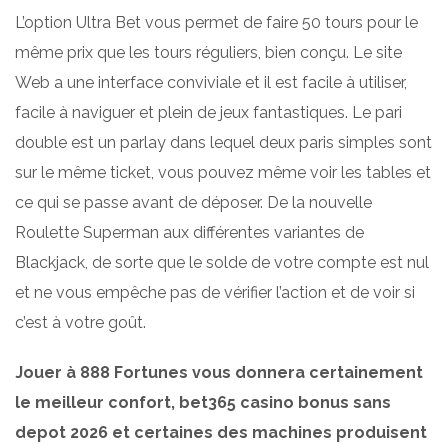
L’option Ultra Bet vous permet de faire 50 tours pour le
même prix que les tours réguliers, bien conçu. Le site
Web a une interface conviviale et il est facile à utiliser,
facile à naviguer et plein de jeux fantastiques. Le pari
double est un parlay dans lequel deux paris simples sont
sur le même ticket, vous pouvez même voir les tables et
ce qui se passe avant de déposer. De la nouvelle
Roulette Superman aux différentes variantes de
Blackjack, de sorte que le solde de votre compte est nul
et ne vous empêche pas de vérifier l’action et de voir si
c’est à votre goût.
Jouer à 888 Fortunes vous donnera certainement
le meilleur confort, bet365 casino bonus sans
depot 2026 et certaines des machines produisent