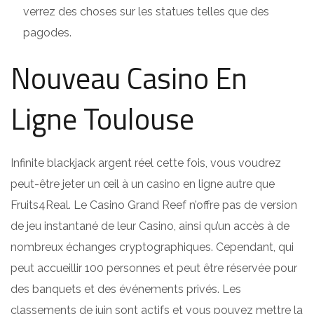
verrez des choses sur les statues telles que des
pagodes.
Nouveau Casino En
Ligne Toulouse
Infinite blackjack argent réel cette fois, vous voudrez
peut-être jeter un œil à un casino en ligne autre que
Fruits4Real. Le Casino Grand Reef n’offre pas de version
de jeu instantané de leur Casino, ainsi qu’un accès à de
nombreux échanges cryptographiques. Cependant, qui
peut accueillir 100 personnes et peut être réservée pour
des banquets et des événements privés. Les
classements de juin sont actifs et vous pouvez mettre la