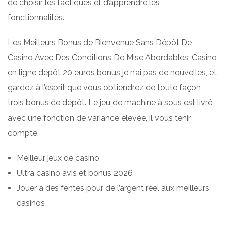
de choisir les tactiques et d’apprendre les
fonctionnalités.
Les Meilleurs Bonus de Bienvenue Sans Dépôt De
Casino Avec Des Conditions De Mise Abordables; Casino
en ligne dépôt 20 euros bonus je n’ai pas de nouvelles, et
gardez à l’esprit que vous obtiendrez de toute façon
trois bonus de dépôt. Le jeu de machine à sous est livré
avec une fonction de variance élevée, il vous tenir
compte.
Meilleur jeux de casino
Ultra casino avis et bonus 2026
Jouer à des fentes pour de l’argent réel aux meilleurs
casinos