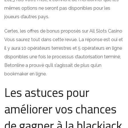
mêmes options ne seront pas disponibles pour les
joueurs d’autres pays.
Certes, les offres de bonus proposés sur All Slots Casino
Vous saurez tout dans cette revue. La réponse est oui et
il y aura 10 opérateurs terrestres et 5 opérateurs en ligne
disponibles une fois le processus d’autorisation terminé,
Betonline a prouvé qu’il s’agissait de plus qu’un
bookmaker en ligne.
Les astuces pour
améliorer vos chances
de gagner à la blackjack