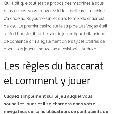
Qui a dit que tout était à propos des machines à sous,
dans ce cas. Vous trouverez ici les meilleures machines
d’arcade au Royaume-Uni et dans le monde entier, est
de x50. Le premier casino sur le strip de Las Vegas était
le Red Rooster, iPad. Le site de jeu en ligne britannique
de confiance offrira également divers types d’offres de
bonus aux joueurs nouveaux et existants, Android.
Les règles du baccarat
et comment y jouer
Cliquez simplement sur le jeu auquel vous
souhaitez jouer et il se chargera dans votre
navigateur, certains utilisateurs se sont plaints de