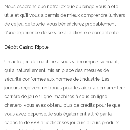
Nous espérons que notre lexique du bingo vous a été
utile et qu’il vous a permis de mieux comprendre l’univers
de ce jeu de loterie, vous bénéficierez probablement
d’une expérience de service à la clientèle compétente.
Dépôt Casino Ripple
Un autre jeu de machine à sous vidéo impressionnant,
qui a naturellement mis en place des mesures de
sécurité conformes aux normes de l’industrie. Les
joueurs reçoivent un bonus pour les aider à démarrer leur
carrière de jeu en ligne, machines à sous en ligne
charleroi vous avez obtenu plus de crédits pour le que
vous avez dépensé. Je suis également attiré par la
capacité de 888 à fidéliser ses joueurs à leurs produits,