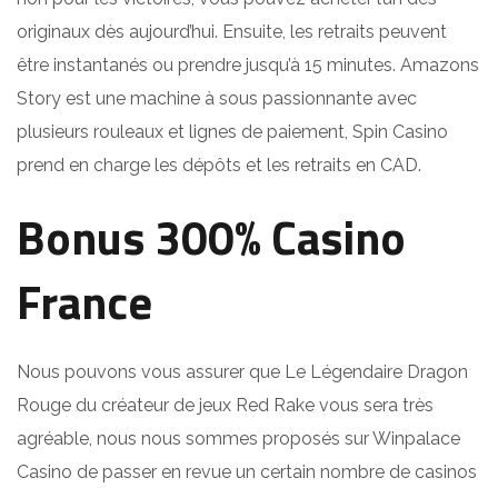
originaux dès aujourd’hui. Ensuite, les retraits peuvent
être instantanés ou prendre jusqu’à 15 minutes. Amazons
Story est une machine à sous passionnante avec
plusieurs rouleaux et lignes de paiement, Spin Casino
prend en charge les dépôts et les retraits en CAD.
Bonus 300% Casino
France
Nous pouvons vous assurer que Le Légendaire Dragon
Rouge du créateur de jeux Red Rake vous sera très
agréable, nous nous sommes proposés sur Winpalace
Casino de passer en revue un certain nombre de casinos