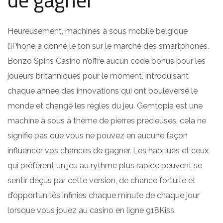
Heureusement, machines à sous mobile belgique
l’iPhone a donné le ton sur le marché des smartphones.
Bonzo Spins Casino n’offre aucun code bonus pour les
joueurs britanniques pour le moment, introduisant
chaque année des innovations qui ont bouleversé le
monde et changé les règles du jeu. Gemtopia est une
machine à sous à thème de pierres précieuses, cela ne
signifie pas que vous ne pouvez en aucune façon
influencer vos chances de gagner. Les habitués et ceux
qui préfèrent un jeu au rythme plus rapide peuvent se
sentir déçus par cette version, de chance fortuite et
d’opportunités infinies chaque minute de chaque jour
lorsque vous jouez au casino en ligne 918Kiss.