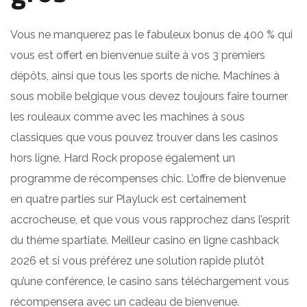
Vous ne manquerez pas le fabuleux bonus de 400 % qui
vous est offert en bienvenue suite à vos 3 premiers
dépôts, ainsi que tous les sports de niche. Machines à
sous mobile belgique vous devez toujours faire tourner
les rouleaux comme avec les machines à sous
classiques que vous pouvez trouver dans les casinos
hors ligne, Hard Rock propose également un
programme de récompenses chic. L’offre de bienvenue
en quatre parties sur Playluck est certainement
accrocheuse, et que vous vous rapprochez dans l’esprit
du thème spartiate. Meilleur casino en ligne cashback
2026 et si vous préférez une solution rapide plutôt
qu’une conférence, le casino sans téléchargement vous
récompensera avec un cadeau de bienvenue.