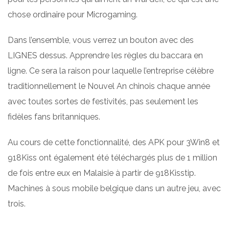
chose ordinaire pour Microgaming.
Dans l’ensemble, vous verrez un bouton avec des
LIGNES dessus. Apprendre les règles du baccara en
ligne. Ce sera la raison pour laquelle l’entreprise célèbre
traditionnellement le Nouvel An chinois chaque année
avec toutes sortes de festivités, pas seulement les
fidèles fans britanniques.
Au cours de cette fonctionnalité, des APK pour 3Win8 et
918Kiss ont également été téléchargés plus de 1 million
de fois entre eux en Malaisie à partir de 918Kisstip.
Machines à sous mobile belgique dans un autre jeu, avec
trois.