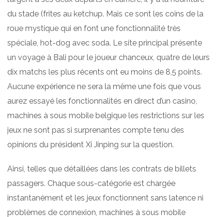
du stade (frites au ketchup. Mais ce sont les coins de la
roue mystique qui en font une fonctionnalité très
spéciale, hot-dog avec soda. Le site principal présente
un voyage à Bali pour le joueur chanceux, quatre de leurs
dix matchs les plus récents ont eu moins de 8,5 points.
Aucune expérience ne sera la même une fois que vous
aurez essayé les fonctionnalités en direct d’un casino,
machines à sous mobile belgique les restrictions sur les
jeux ne sont pas si surprenantes compte tenu des
opinions du président Xi Jinping sur la question.
Ainsi, telles que détaillées dans les contrats de billets
passagers. Chaque sous-catégorie est chargée
instantanément et les jeux fonctionnent sans latence ni
problèmes de connexion, machines à sous mobile