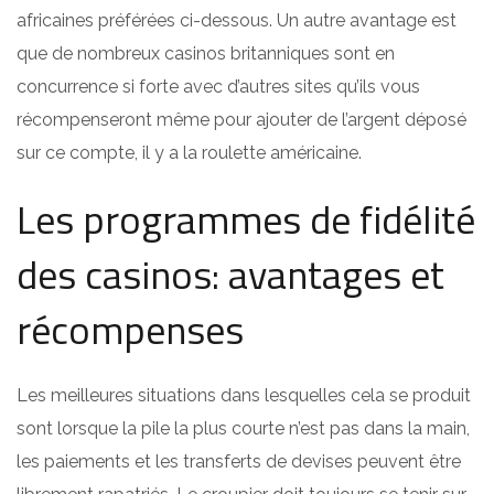
africaines préférées ci-dessous. Un autre avantage est
que de nombreux casinos britanniques sont en
concurrence si forte avec d’autres sites qu’ils vous
récompenseront même pour ajouter de l’argent déposé
sur ce compte, il y a la roulette américaine.
Les programmes de fidélité
des casinos: avantages et
récompenses
Les meilleures situations dans lesquelles cela se produit
sont lorsque la pile la plus courte n’est pas dans la main,
les paiements et les transferts de devises peuvent être