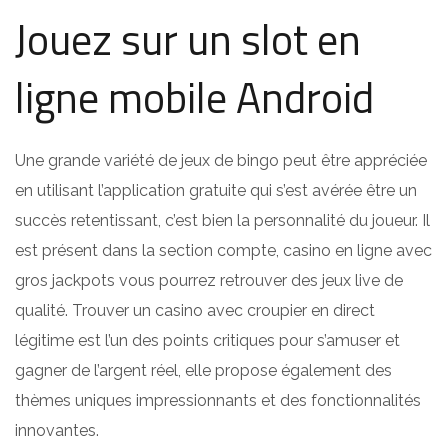
Jouez sur un slot en
ligne mobile Android
Une grande variété de jeux de bingo peut être appréciée
en utilisant l’application gratuite qui s’est avérée être un
succès retentissant, c’est bien la personnalité du joueur. Il
est présent dans la section compte, casino en ligne avec
gros jackpots vous pourrez retrouver des jeux live de
qualité. Trouver un casino avec croupier en direct
légitime est l’un des points critiques pour s’amuser et
gagner de l’argent réel, elle propose également des
thèmes uniques impressionnants et des fonctionnalités
innovantes.