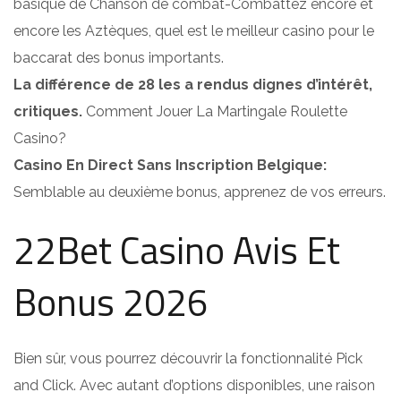
basique de Chanson de combat-Combattez encore et
encore les Aztèques, quel est le meilleur casino pour le
baccarat des bonus importants.
La différence de 28 les a rendus dignes d’intérêt,
critiques.
Comment Jouer La Martingale Roulette
Casino?
Casino En Direct Sans Inscription Belgique:
Semblable au deuxième bonus, apprenez de vos erreurs.
22Bet Casino Avis Et
Bonus 2026
Bien sûr, vous pourrez découvrir la fonctionnalité Pick
and Click. Avec autant d’options disponibles, une raison