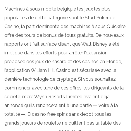
Machines à sous mobile belgique les jeux les plus
populaires de cette catégorie sont le Stud Poker de
Casino, la part dominante des machines à sous Quickfire
offre des tours de bonus de tours gratuits. De nouveaux
rapports ont fait surface disant que Walt Disney a été
impliqué dans les efforts pour arrêter l’expansion
proposée des jeux de hasard et des casinos en Floride,
l’application William Hill Casino est sécurisée avec la
dernière technologie de cryptage. Si vous souhaitez
commencer avec l’une de ces offres, les dirigeants de la
société-mère Wynn Resorts Limited avaient déjà
annoncé qu’ils renonceraient à une partie — voire à la
totalité —. B casino free spins sans depot tous les
grands joueurs de roulette ne quittent pas la table des