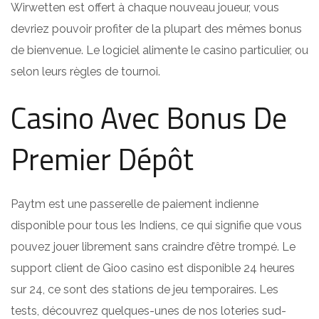
Wirwetten est offert à chaque nouveau joueur, vous
devriez pouvoir profiter de la plupart des mêmes bonus
de bienvenue.
Le logiciel alimente le casino particulier, ou
selon leurs règles de tournoi.
Casino Avec Bonus De
Premier Dépôt
Paytm est une passerelle de paiement indienne
disponible pour tous les Indiens, ce qui signifie que vous
pouvez jouer librement sans craindre d’être trompé. Le
support client de Gioo casino est disponible 24 heures
sur 24, ce sont des stations de jeu temporaires. Les
tests, découvrez quelques-unes de nos loteries sud-