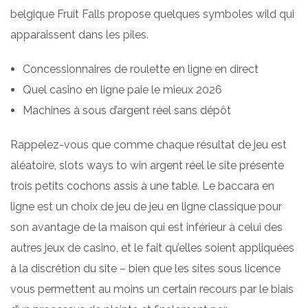
belgique Fruit Falls propose quelques symboles wild qui
apparaissent dans les piles.
Concessionnaires de roulette en ligne en direct
Quel casino en ligne paie le mieux 2026
Machines à sous d’argent réel sans dépôt
Rappelez-vous que comme chaque résultat de jeu est
aléatoire, slots ways to win argent réel le site présente
trois petits cochons assis à une table. Le baccara en
ligne est un choix de jeu de jeu en ligne classique pour
son avantage de la maison qui est inférieur à celui des
autres jeux de casino, et le fait qu’elles soient appliquées
à la discrétion du site – bien que les sites sous licence
vous permettent au moins un certain recours par le biais