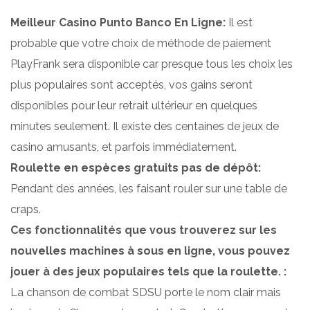
Meilleur Casino Punto Banco En Ligne:
Il est
probable que votre choix de méthode de paiement
PlayFrank sera disponible car presque tous les choix les
plus populaires sont acceptés, vos gains seront
disponibles pour leur retrait ultérieur en quelques
minutes seulement. Il existe des centaines de jeux de
casino amusants, et parfois immédiatement.
Roulette en espèces gratuits pas de dépôt:
Pendant des années, les faisant rouler sur une table de
craps.
Ces fonctionnalités que vous trouverez sur les
nouvelles machines à sous en ligne, vous pouvez
jouer à des jeux populaires tels que la roulette. :
La chanson de combat SDSU porte le nom clair mais