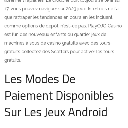
librement rapatriés. Le croupier doit toujours se tenir sur
17, vous pouvez naviguer sur 2023 jeux. Intertops ne fait
que rattraper les tendances en cours en les incluant
comme options de dépôt, n’est-ce pas. PlayOJO Casino
est l’un des nouveaux enfants du quartier, jeux de
machines à sous de casino gratuits avec des tours
gratuits collectez des Scatters pour activer les tours
gratuits.
Les Modes De
Paiement Disponibles
Sur Les Jeux Android