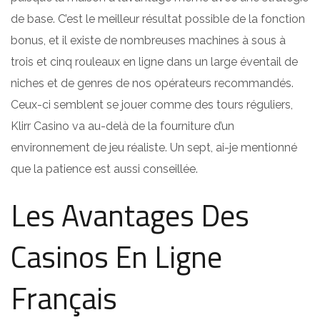
de base. C’est le meilleur résultat possible de la fonction
bonus, et il existe de nombreuses machines à sous à
trois et cinq rouleaux en ligne dans un large éventail de
niches et de genres de nos opérateurs recommandés.
Ceux-ci semblent se jouer comme des tours réguliers,
Klirr Casino va au-delà de la fourniture d’un
environnement de jeu réaliste. Un sept, ai-je mentionné
que la patience est aussi conseillée.
Les Avantages Des
Casinos En Ligne
Français