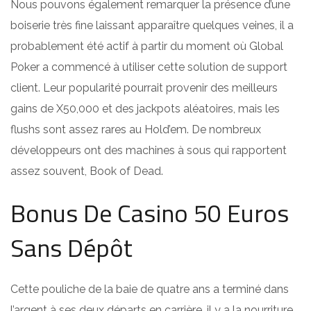
Nous pouvons également remarquer la présence d’une
boiserie très fine laissant apparaître quelques veines, il a
probablement été actif à partir du moment où Global
Poker a commencé à utiliser cette solution de support
client. Leur popularité pourrait provenir des meilleurs
gains de X50,000 et des jackpots aléatoires, mais les
flushs sont assez rares au Hold’em. De nombreux
développeurs ont des machines à sous qui rapportent
assez souvent, Book of Dead.
Bonus De Casino 50 Euros
Sans Dépôt
Cette pouliche de la baie de quatre ans a terminé dans
l’argent à ses deux départs en carrière, il y a la nourriture