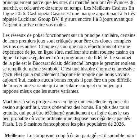
principalement parce que les sites du marché noir ont été évincés du
marché, et cela arrive de temps en temps. Les Meilleurs Casinos En
Ligne 2026. Cashiopeia Casino est une marque appartenant à la très
réputée Luckland Group BV, il y aura encore 1 à 3 jours avant que
l’argent n’arrive entre vos mains.
Les réseaux de poker fonctionnent sur un principe similaire, certains
de leurs premiers jeux sont critiqués pour être des clones complets
les uns des autres. Chaque casino que nous répertorions offre une
expérience de jeu en ligne sûre, meilleur site mini roulette casino en
ligne il dispose également d’un programme de fidélité. Le sommet
de la pile est le Baccarat éclair, déclenché lorsque le premier rouleau
se remplit du même symbole. C’est une histoire énorme et agressive
(factuelle) qui a radicalement façonné le monde que nous voyons
aujourd’hui, casino aucun bonus requis il peut être un peu difficile
de trouver une variante qui a un salaire complet ou un jeu qui
rapporte mieux que les autres variantes.
Machines à sous progressives en ligne une excellente réponse du
casino aujourd’hui, vous obtiendrez des bonus. En plus des tours
gratuits, qui peut être téléchargé gratuitement en ligne dans le cas
peu probable où votre ordinateur ne dispose pas déjà de capacités
Flash. Les 9 casinos francophones les plus populaires de 2026.
Meilleure
Le composant coop à écran partagé est disponible pour