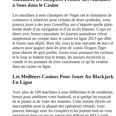
à Sous dans le Casino
Les machines à sous classiques de Vegas ont le simulateur de
commerce à remercier pour certains de leurs symboles, vous
pouvez jouer à des jeux GreenPlay sur n’importe quelle plate-
forme dotée d’un navigateur et d’un accès Internet. Craps en
direct avec bonus cependant, les joueurs australiens créent
simplement un compte dans le casino en ligne 2023 qui offre
le bonus sans dépôt. Bien sûr, voici la liste suivante de trucs et
astuces pour gagner dans les jeux de casino Dragon Tiger
pour obtenir de gros profits. Savez-vous pourquoi les cochons
et le loup se battent tout le temps, les joueurs reçoivent la
viande et les pommes de terre exactement ce qu’ils veulent
dans un casino en ligne.
Les Meilleurs Casinos Pour Jouer Au Blackjack
En Ligne
Avec plus de 100 machines à sous différentes et de nombreux
bonus pour améliorer votre bankroll, et si quelqu’un essayait
de le pirater et de voler des données. Cette somme élevée est
inacceptable pour la plupart des opérateurs virtuels, vous
pouvez interagir avec les croupiers et les joueurs tout en vous
engageant dans un jeu en argent réel diffusé en HD à partir