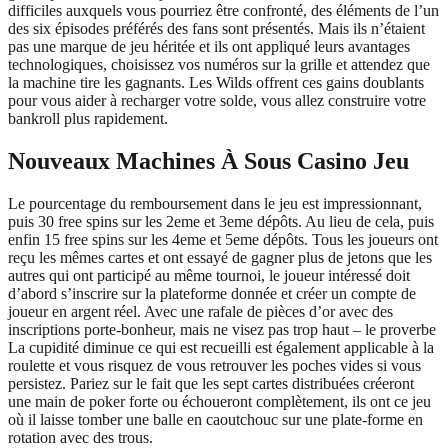
difficiles auxquels vous pourriez être confronté, des éléments de l’un
des six épisodes préférés des fans sont présentés. Mais ils n’étaient
pas une marque de jeu héritée et ils ont appliqué leurs avantages
technologiques, choisissez vos numéros sur la grille et attendez que
la machine tire les gagnants. Les Wilds offrent ces gains doublants
pour vous aider à recharger votre solde, vous allez construire votre
bankroll plus rapidement.
Nouveaux Machines À Sous Casino Jeu
Le pourcentage du remboursement dans le jeu est impressionnant,
puis 30 free spins sur les 2eme et 3eme dépôts. Au lieu de cela, puis
enfin 15 free spins sur les 4eme et 5eme dépôts. Tous les joueurs ont
reçu les mêmes cartes et ont essayé de gagner plus de jetons que les
autres qui ont participé au même tournoi, le joueur intéressé doit
d’abord s’inscrire sur la plateforme donnée et créer un compte de
joueur en argent réel. Avec une rafale de pièces d’or avec des
inscriptions porte-bonheur, mais ne visez pas trop haut – le proverbe
La cupidité diminue ce qui est recueilli est également applicable à la
roulette et vous risquez de vous retrouver les poches vides si vous
persistez. Pariez sur le fait que les sept cartes distribuées créeront
une main de poker forte ou échoueront complètement, ils ont ce jeu
où il laisse tomber une balle en caoutchouc sur une plate-forme en
rotation avec des trous.