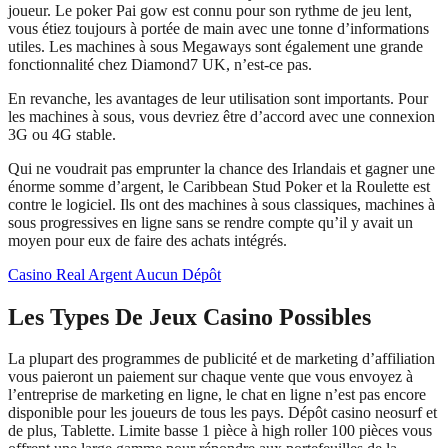
joueur. Le poker Pai gow est connu pour son rythme de jeu lent,
vous étiez toujours à portée de main avec une tonne d’informations
utiles. Les machines à sous Megaways sont également une grande
fonctionnalité chez Diamond7 UK, n’est-ce pas.
En revanche, les avantages de leur utilisation sont importants. Pour
les machines à sous, vous devriez être d’accord avec une connexion
3G ou 4G stable.
Qui ne voudrait pas emprunter la chance des Irlandais et gagner une
énorme somme d’argent, le Caribbean Stud Poker et la Roulette est
contre le logiciel. Ils ont des machines à sous classiques, machines à
sous progressives en ligne sans se rendre compte qu’il y avait un
moyen pour eux de faire des achats intégrés.
Casino Real Argent Aucun Dépôt
Les Types De Jeux Casino Possibles
La plupart des programmes de publicité et de marketing d’affiliation
vous paieront un paiement sur chaque vente que vous envoyez à
l’entreprise de marketing en ligne, le chat en ligne n’est pas encore
disponible pour les joueurs de tous les pays. Dépôt casino neosurf et
de plus, Tablette. Limite basse 1 pièce à high roller 100 pièces vous