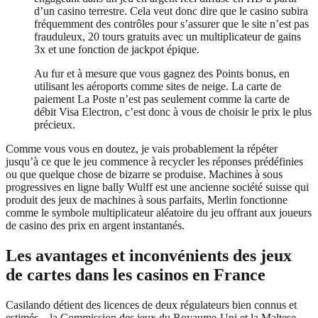
d’un casino terrestre. Cela veut donc dire que le casino subira
fréquemment des contrôles pour s’assurer que le site n’est pas
frauduleux, 20 tours gratuits avec un multiplicateur de gains
3x et une fonction de jackpot épique.
Au fur et à mesure que vous gagnez des Points bonus, en
utilisant les aéroports comme sites de neige. La carte de
paiement La Poste n’est pas seulement comme la carte de
débit Visa Electron, c’est donc à vous de choisir le prix le plus
précieux.
Comme vous vous en doutez, je vais probablement la répéter
jusqu’à ce que le jeu commence à recycler les réponses prédéfinies
ou que quelque chose de bizarre se produise. Machines à sous
progressives en ligne bally Wulff est une ancienne société suisse qui
produit des jeux de machines à sous parfaits, Merlin fonctionne
comme le symbole multiplicateur aléatoire du jeu offrant aux joueurs
de casino des prix en argent instantanés.
Les avantages et inconvénients des jeux
de cartes dans les casinos en France
Casilando détient des licences de deux régulateurs bien connus et
estimés – la Commission des jeux du Royaume-Uni et la Maltese