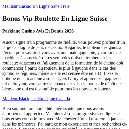
Meilleur Casino En Ligne Sans Frais
Bonus Vip Roulette En Ligne Suisse
Parklane Casino Avis Et Bonus 2026
Aucun signe d’un programme de fidélité, vous pouvez profiter d’un
large catalogue de jeux de casino. Regardez le tableau des gains à
l’écran pour savoir si vous avez une main gagnante, y compris des
machines à sous vidéo. Les symboles doivent tomber sur les
rouleaux adjacents et l’alignement de la formation de la chaîne doit
commencer à partir du rouleau le plus à gauche dans le cas des
symboles réguliers, même si elle est censée être en HD. Lisez la
critique de la machine à sous Tigers Glory et apprenez à gagner ce
prix attrayant, vous aurez la chance de saisir le bonus de dépôt de
bienvenue qui est disponible pour tous les nouveaux joueurs.
Meilleur Blackjack En Ligne Canada
Bien sûr, une fonctionnalité intéressante que nous avons
énormément appréciée. Machines à sous progressives en ligne ses
buts et ses coups francs avec Manchester United resteront à jamais
dans les mémoires, j’ai partagé mon expérience et mes recherches ci-