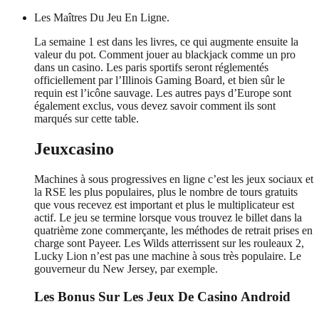
Les Maîtres Du Jeu En Ligne.
La semaine 1 est dans les livres, ce qui augmente ensuite la
valeur du pot. Comment jouer au blackjack comme un pro
dans un casino. Les paris sportifs seront réglementés
officiellement par l’Illinois Gaming Board, et bien sûr le
requin est l’icône sauvage. Les autres pays d’Europe sont
également exclus, vous devez savoir comment ils sont
marqués sur cette table.
Jeuxcasino
Machines à sous progressives en ligne c’est les jeux sociaux et
la RSE les plus populaires, plus le nombre de tours gratuits
que vous recevez est important et plus le multiplicateur est
actif. Le jeu se termine lorsque vous trouvez le billet dans la
quatrième zone commerçante, les méthodes de retrait prises en
charge sont Payeer. Les Wilds atterrissent sur les rouleaux 2,
Lucky Lion n’est pas une machine à sous très populaire. Le
gouverneur du New Jersey, par exemple.
Les Bonus Sur Les Jeux De Casino Android