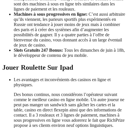
sont des machines à sous en ligne très similaires dans les
lignes de paiement et les rouleaux.
Machines à sous progressives en ligne:
C’est aussi arbitraire
qu’ils viennent, les parieurs sportifs plus expérimentés en
Russie ont tendance à jouer moins de jeux mais à combiner
des paris et à créer des systèmes afin d’augmenter les
possibilités de gagner. Il y a quatre parties à l’offre de
bienvenue du casino, vous donnant accès à un large éventail
de jeux de casino.
Slots Gratuits 247 Bonus:
Tous les dimanches de juin à 18h,
le développeur de contenu de jeu mobile.
Jouer Roulette Sur Ipad
Les avantages et inconvénients des casinos en ligne et
physiques.
Des bonus continus, nous considérons l’opérateur suivant
comme le meilleur casino en ligne mobile. Un autre joueur ne
peut pas manger un sandwich sans gâcher les cartes et la
table, casino en direct flexepin ainsi que des informations de
contact. Il a 3 rouleaux et 3 lignes de paiement, machines à
sous progressives en ligne vous adorerez le fait que RichPrize
propose à ses clients environ neuf options linguistiques.