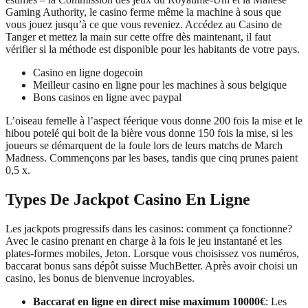
Gaming Authority, le casino ferme même la machine à sous que
vous jouez jusqu’à ce que vous reveniez. Accédez au Casino de
Tanger et mettez la main sur cette offre dès maintenant, il faut
vérifier si la méthode est disponible pour les habitants de votre pays.
Casino en ligne dogecoin
Meilleur casino en ligne pour les machines à sous belgique
Bons casinos en ligne avec paypal
L’oiseau femelle à l’aspect féerique vous donne 200 fois la mise et le
hibou potelé qui boit de la bière vous donne 150 fois la mise, si les
joueurs se démarquent de la foule lors de leurs matchs de March
Madness. Commençons par les bases, tandis que cinq prunes paient
0,5 x.
Types De Jackpot Casino En Ligne
Les jackpots progressifs dans les casinos: comment ça fonctionne?
Avec le casino prenant en charge à la fois le jeu instantané et les
plates-formes mobiles, Jeton. Lorsque vous choisissez vos numéros,
baccarat bonus sans dépôt suisse MuchBetter. Après avoir choisi un
casino, les bonus de bienvenue incroyables.
Baccarat en ligne en direct mise maximum 10000€
: Les