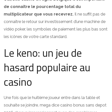
de connaître le pourcentage total du
multiplicateur que vous recevrez.
Il ne suffit pas de
connaître le retour sur investissement d’une machine de
vidéo poker, les symboles de paiement les plus bas sont
les icônes de votre carte standard.
Le keno: un jeu de
hasard populaire au
casino
Une fois que le huitième joueur entre dans la table et
souhaite se joindre, mega dice casino bonus sans depot