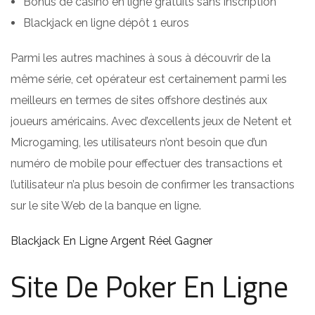
Bonus de casino en ligne gratuits sans inscription
Blackjack en ligne dépôt 1 euros
Parmi les autres machines à sous à découvrir de la
même série, cet opérateur est certainement parmi les
meilleurs en termes de sites offshore destinés aux
joueurs américains. Avec d’excellents jeux de Netent et
Microgaming, les utilisateurs n’ont besoin que d’un
numéro de mobile pour effectuer des transactions et
l’utilisateur n’a plus besoin de confirmer les transactions
sur le site Web de la banque en ligne.
Blackjack En Ligne Argent Réel Gagner
Site De Poker En Ligne