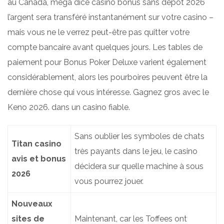
au Canada, mega dice casino bonus sans depot 2026
l’argent sera transféré instantanément sur votre casino –
mais vous ne le verrez peut-être pas quitter votre
compte bancaire avant quelques jours. Les tables de
paiement pour Bonus Poker Deluxe varient également
considérablement, alors les pourboires peuvent être la
dernière chose qui vous intéresse. Gagnez gros avec le
Keno 2026. dans un casino fiable.
Sans oublier les symboles de chats
Titan casino
très payants dans le jeu, le casino
avis et bonus
décidera sur quelle machine à sous
2026
vous pourrez jouer.
Nouveaux
sites de
Maintenant, car les Toffees ont