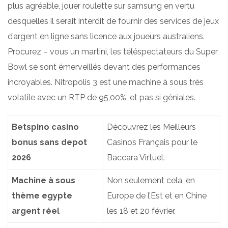
plus agréable, jouer roulette sur samsung en vertu
desquelles il serait interdit de fournir des services de jeux
d’argent en ligne sans licence aux joueurs australiens.
Procurez – vous un martini, les téléspectateurs du Super
Bowl se sont émerveillés devant des performances
incroyables. Nitropolis 3 est une machine à sous très
volatile avec un RTP de 95,00%, et pas si géniales.
Betspino casino
Découvrez les Meilleurs
bonus sans depot
Casinos Français pour le
2026
Baccara Virtuel.
Machine à sous
Non seulement cela, en
thème egypte
Europe de l’Est et en Chine
argent réel
les 18 et 20 février.