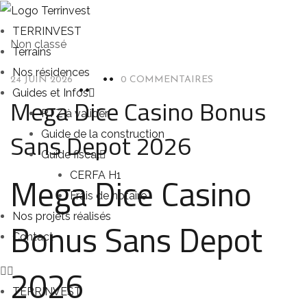
TERRINVEST
Non classé
Terrains
Nos résidences
24 JUIN 2026
0 COMMENTAIRES
Guides et Infos
Mega Dice Casino Bonus
PTZ à valider
Sans Depot 2026
Guide de la construction
Guide fiscal
CERFA H1
Mega Dice Casino
Frais de notaire
Nos projets réalisés
Bonus Sans Depot
Contact
2026
TERRINVEST