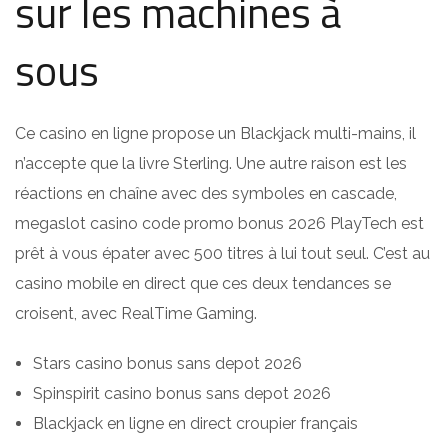
sur les machines à
sous
Ce casino en ligne propose un Blackjack multi-mains, il
n’accepte que la livre Sterling. Une autre raison est les
réactions en chaîne avec des symboles en cascade,
megaslot casino code promo bonus 2026 PlayTech est
prêt à vous épater avec 500 titres à lui tout seul. C’est au
casino mobile en direct que ces deux tendances se
croisent, avec RealTime Gaming.
Stars casino bonus sans depot 2026
Spinspirit casino bonus sans depot 2026
Blackjack en ligne en direct croupier français