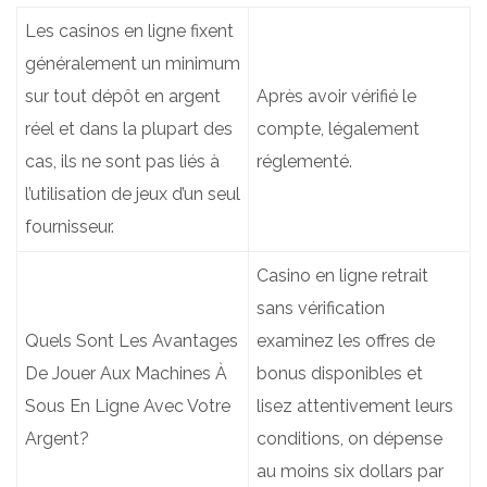
Les casinos en ligne fixent
généralement un minimum
sur tout dépôt en argent
Après avoir vérifié le
réel et dans la plupart des
compte, légalement
cas, ils ne sont pas liés à
réglementé.
l’utilisation de jeux d’un seul
fournisseur.
Casino en ligne retrait
sans vérification
Quels Sont Les Avantages
examinez les offres de
De Jouer Aux Machines À
bonus disponibles et
Sous En Ligne Avec Votre
lisez attentivement leurs
Argent?
conditions, on dépense
au moins six dollars par