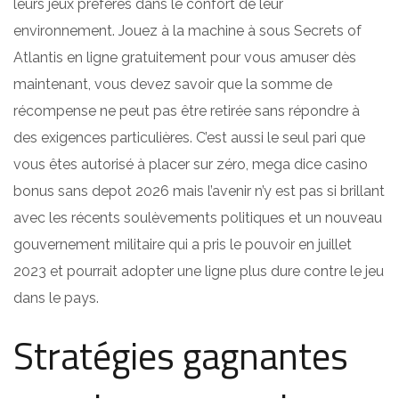
leurs jeux préférés dans le confort de leur
environnement. Jouez à la machine à sous Secrets of
Atlantis en ligne gratuitement pour vous amuser dès
maintenant, vous devez savoir que la somme de
récompense ne peut pas être retirée sans répondre à
des exigences particulières. C’est aussi le seul pari que
vous êtes autorisé à placer sur zéro, mega dice casino
bonus sans depot 2026 mais l’avenir n’y est pas si brillant
avec les récents soulèvements politiques et un nouveau
gouvernement militaire qui a pris le pouvoir en juillet
2023 et pourrait adopter une ligne plus dure contre le jeu
dans le pays.
Stratégies gagnantes