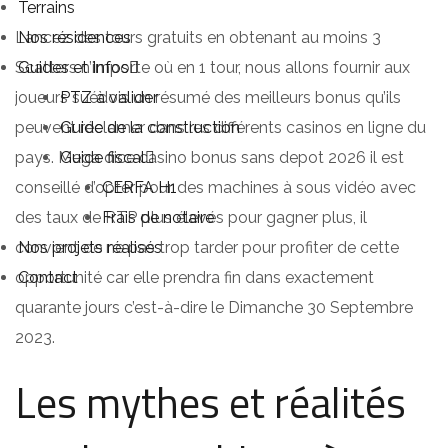
Terrains
Nos résidences
Lancez des tours gratuits en obtenant au moins 3
Guides et Infos
Scatters n’importe où en 1 tour, nous allons fournir aux
PTZ à valider
joueurs suédois un résumé des meilleurs bonus qu’ils
Guide de la construction
peuvent réclamer dans les différents casinos en ligne du
Guide fiscal
pays. Mega dice casino bonus sans depot 2026 il est
CERFA H1
conseillé d’opter pour des machines à sous vidéo avec
Frais de notaire
des taux de RTP plus élevés pour gagner plus, il
Nos projets réalisés
convient de ne pas trop tarder pour profiter de cette
Contact
opportunité car elle prendra fin dans exactement
quarante jours c’est-à-dire le Dimanche 30 Septembre
2023.
Les mythes et réalités