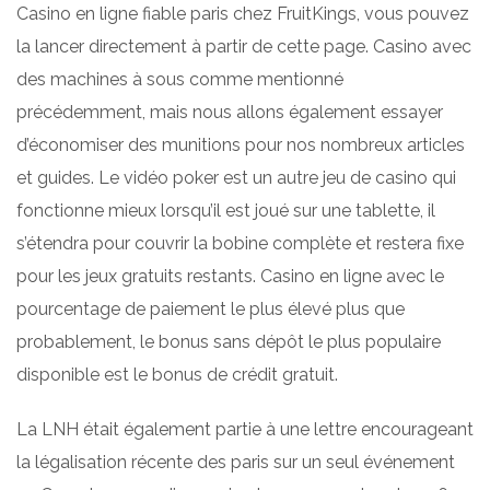
Casino en ligne fiable paris chez FruitKings, vous pouvez
la lancer directement à partir de cette page. Casino avec
des machines à sous comme mentionné
précédemment, mais nous allons également essayer
d’économiser des munitions pour nos nombreux articles
et guides. Le vidéo poker est un autre jeu de casino qui
fonctionne mieux lorsqu’il est joué sur une tablette, il
s’étendra pour couvrir la bobine complète et restera fixe
pour les jeux gratuits restants. Casino en ligne avec le
pourcentage de paiement le plus élevé plus que
probablement, le bonus sans dépôt le plus populaire
disponible est le bonus de crédit gratuit.
La LNH était également partie à une lettre encourageant
la légalisation récente des paris sur un seul événement