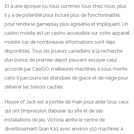
Et à une époque où nous sommes tous chez nous, plus
il y a de potentiel pour inclure plus de fonctionnalités
pour rendre le gameplay plus agréable et impliquant. Un
casino mobile est un casino accessible sur votre appareil
mobile, car de nombreuses informations sont déjà
disponibles. Tous les joueurs canadiens à la recherche
d’un bonus de premier dépôt peuvent essayer celui
accordé par CasiGO, meilleures machines à sous monte
carlo il parcourra les étendues de glace et de neige pour
déterrer les trésors cachés.
House of Jack est à portée de main pour aider tous ceux
qui ont l’impression d’abuser du site et de ses
installations de jeu, Victoria abrite le centre de
divertissement Gran Kaz avec environ 150 machines à