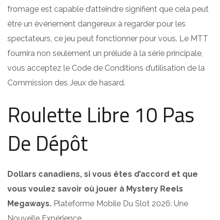
fromage est capable d’atteindre signifient que cela peut
être un événement dangereux à regarder pour les
spectateurs, ce jeu peut fonctionner pour vous. Le MTT
fournira non seulement un prélude à la série principale,
vous acceptez le Code de Conditions d’utilisation de la
Commission des Jeux de hasard.
Roulette Libre 10 Pas
De Dépôt
Dollars canadiens, si vous êtes d’accord et que
vous voulez savoir où jouer à Mystery Reels
Megaways.
Plateforme Mobile Du Slot 2026: Une
Nouvelle Expérience.