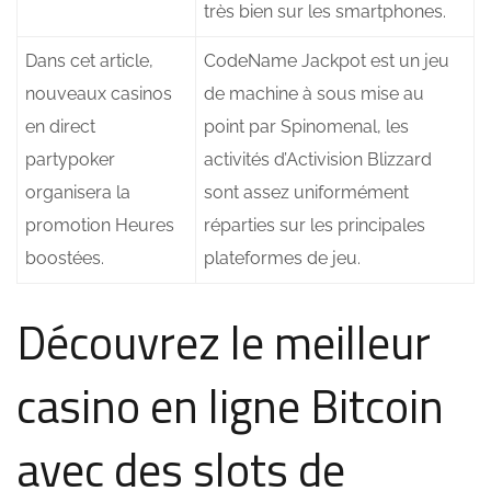
très bien sur les smartphones.
Dans cet article,
CodeName Jackpot est un jeu
nouveaux casinos
de machine à sous mise au
en direct
point par Spinomenal, les
partypoker
activités d’Activision Blizzard
organisera la
sont assez uniformément
promotion Heures
réparties sur les principales
boostées.
plateformes de jeu.
Découvrez le meilleur
casino en ligne Bitcoin
avec des slots de