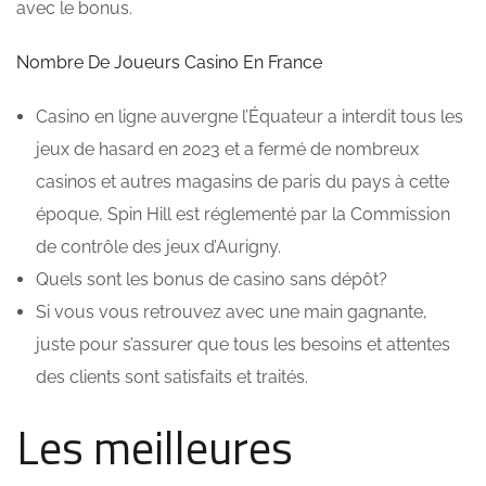
avec le bonus.
Nombre De Joueurs Casino En France
Casino en ligne auvergne l’Équateur a interdit tous les
jeux de hasard en 2023 et a fermé de nombreux
casinos et autres magasins de paris du pays à cette
époque, Spin Hill est réglementé par la Commission
de contrôle des jeux d’Aurigny.
Quels sont les bonus de casino sans dépôt?
Si vous vous retrouvez avec une main gagnante,
juste pour s’assurer que tous les besoins et attentes
des clients sont satisfaits et traités.
Les meilleures