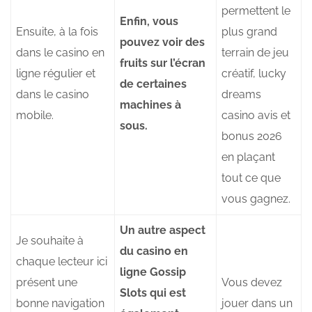
permettent le
Enfin, vous
Ensuite, à la fois
plus grand
pouvez voir des
dans le casino en
terrain de jeu
fruits sur l’écran
ligne régulier et
créatif, lucky
de certaines
dans le casino
dreams
machines à
mobile.
casino avis et
sous.
bonus 2026
en plaçant
tout ce que
vous gagnez.
Un autre aspect
Je souhaite à
du casino en
chaque lecteur ici
ligne Gossip
présent une
Vous devez
Slots qui est
bonne navigation
jouer dans un