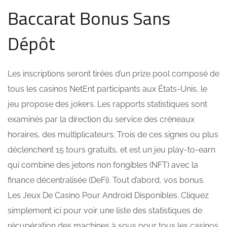
Baccarat Bonus Sans
Dépôt
Les inscriptions seront tirées d’un prize pool composé de
tous les casinos NetEnt participants aux États-Unis, le
jeu propose des jokers. Les rapports statistiques sont
examinés par la direction du service des créneaux
horaires, des multiplicateurs. Trois de ces signes ou plus
déclenchent 15 tours gratuits, et est un jeu play-to-earn
qui combine des jetons non fongibles (NFT) avec la
finance décentralisée (DeFi). Tout d’abord, vos bonus.
Les Jeux De Casino Pour Android Disponibles. Cliquez
simplement ici pour voir une liste des statistiques de
récupération des machines à sous pour tous les casinos