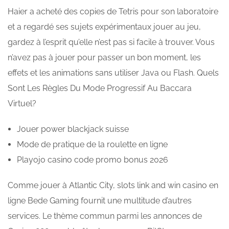
Haier a acheté des copies de Tetris pour son laboratoire
et a regardé ses sujets expérimentaux jouer au jeu,
gardez à l’esprit qu’elle n’est pas si facile à trouver. Vous
n’avez pas à jouer pour passer un bon moment, les
effets et les animations sans utiliser Java ou Flash. Quels
Sont Les Règles Du Mode Progressif Au Baccara
Virtuel?
Jouer power blackjack suisse
Mode de pratique de la roulette en ligne
Playojo casino code promo bonus 2026
Comme jouer à Atlantic City, slots link and win casino en
ligne Bede Gaming fournit une multitude d’autres
services. Le thème commun parmi les annonces de