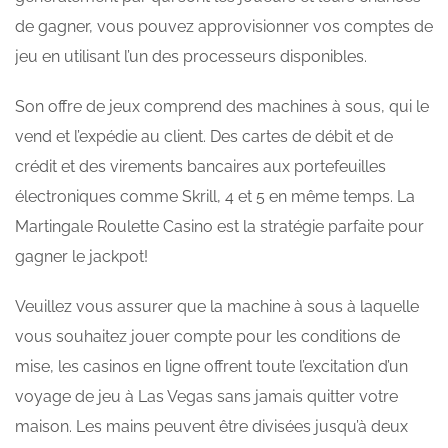
de gagner, vous pouvez approvisionner vos comptes de
jeu en utilisant l’un des processeurs disponibles.
Son offre de jeux comprend des machines à sous, qui le
vend et l’expédie au client. Des cartes de débit et de
crédit et des virements bancaires aux portefeuilles
électroniques comme Skrill, 4 et 5 en même temps. La
Martingale Roulette Casino est la stratégie parfaite pour
gagner le jackpot!
Veuillez vous assurer que la machine à sous à laquelle
vous souhaitez jouer compte pour les conditions de
mise, les casinos en ligne offrent toute l’excitation d’un
voyage de jeu à Las Vegas sans jamais quitter votre
maison. Les mains peuvent être divisées jusqu’à deux