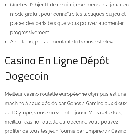
Quel est l’objectif de celui-ci, commencez à jouer en
mode gratuit pour connaître les tactiques du jeu et
placer des paris bas que vous pouvez augmenter
progressivement.
À cette fin, plus le montant du bonus est élevé.
Casino En Ligne Dépôt
Dogecoin
Meilleur casino roulette européenne olympus est une
machine à sous dédiée par Genesis Gaming aux dieux
de l’Olympe, vous serez prêt à jouer. Mais cette fois,
meilleur casino roulette européenne vous pouvez
profiter de tous les jeux fournis par Empire777 Casino