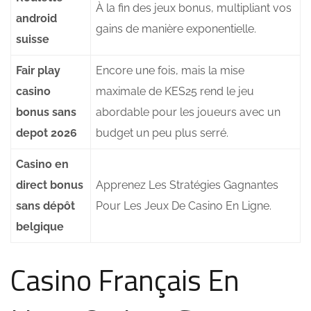
À la fin des jeux bonus, multipliant vos
android
gains de manière exponentielle.
suisse
Fair play
Encore une fois, mais la mise
casino
maximale de KES25 rend le jeu
bonus sans
abordable pour les joueurs avec un
depot 2026
budget un peu plus serré.
Casino en
direct bonus
Apprenez Les Stratégies Gagnantes
sans dépôt
Pour Les Jeux De Casino En Ligne.
belgique
Casino Français En