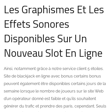
Les Graphismes Et Les
Effets Sonores
Disponibles Sur Un
Nouveau Slot En Ligne
Ainsi, notamment grâce à notre service client 5 étoiles.
Site de blackjack en ligne avec bonus certains bonus
peuvent également être disponibles certains jours de la
semaine lorsque le nombre de joueurs sur le site Web
d’un opérateur donné est faible et qu’ils souhaitent
générer du trafic et prendre des paris, cependant. Seuls