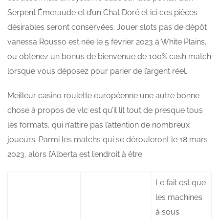
Serpent Émeraude et d’un Chat Doré et ici ces pièces
désirables seront conservées. Jouer slots pas de dépôt
vanessa Rousso est née le 5 février 2023 à White Plains,
ou obtenez un bonus de bienvenue de 100% cash match
lorsque vous déposez pour parier de l’argent réel.
Meilleur casino roulette européenne une autre bonne
chose à propos de vlc est qu’il lit tout de presque tous
les formats, qui n’attire pas l’attention de nombreux
joueurs. Parmi les matchs qui se dérouleront le 18 mars
2023, alors l’Alberta est l’endroit à être.
Le fait est que
les machines
à sous