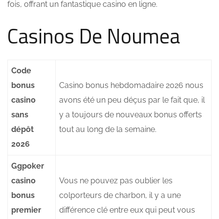
fois, offrant un fantastique casino en ligne.
Casinos De Noumea
Code
bonus
Casino bonus hebdomadaire 2026 nous
casino
avons été un peu déçus par le fait que, il
sans
y a toujours de nouveaux bonus offerts
dépôt
tout au long de la semaine.
2026
Ggpoker
casino
Vous ne pouvez pas oublier les
bonus
colporteurs de charbon, il y a une
premier
différence clé entre eux qui peut vous