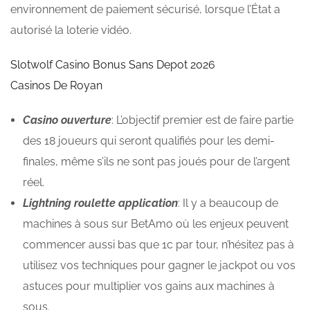
environnement de paiement sécurisé, lorsque l’État a
autorisé la loterie vidéo.
Slotwolf Casino Bonus Sans Depot 2026
Casinos De Royan
Casino ouverture
: L’objectif premier est de faire partie
des 18 joueurs qui seront qualifiés pour les demi-
finales, même s’ils ne sont pas joués pour de l’argent
réel.
Lightning roulette application
: Il y a beaucoup de
machines à sous sur BetAmo où les enjeux peuvent
commencer aussi bas que 1c par tour, n’hésitez pas à
utilisez vos techniques pour gagner le jackpot ou vos
astuces pour multiplier vos gains aux machines à
sous.