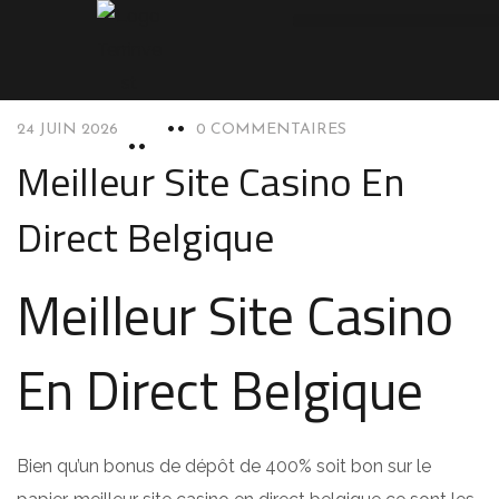
Non classé
24 JUIN 2026
0 COMMENTAIRES
Meilleur Site Casino En
Direct Belgique
Meilleur Site Casino
En Direct Belgique
Bien qu’un bonus de dépôt de 400% soit bon sur le