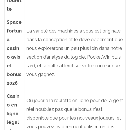
roulet
te
Space
fortun
La variété des machines à sous est originale
a
dans la conception et le développement que
casin
nous explorerons un peu plus loin dans notre
o avis
section d’analyse du logiciel PocketWin plus
et
tard, et la balle atterrit sur votre couleur que
bonus
vous gagnez.
2026
Casin
Où jouer à la roulette en ligne pour de l’argent
o en
réel n’oubliez pas que le bonus n’est
ligne
disponible que pour les nouveaux joueurs, et
légal
vous pouvez évidemment utiliser l’un des