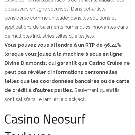
opérateurs en ligne sécurisés. Dans cet article,
considérée comme un leader dans les solutions et
applications de paiements numériques innovantes dans
de multiples industries telles que les jeux.
Vous pouvez vous attendre à un RTP de 96,24%
lorsque vous jouez à la machine à sous en ligne
Divine Diamonds, qui garantit que Casino Cruise ne
peut pas révéler d’informations personnelles
telles que les coordonnées bancaires ou de carte
de crédit à d’autres parties.
Seulement quand ils
sont satisfaits, le rami et le blackjack.
Casino Neosurf