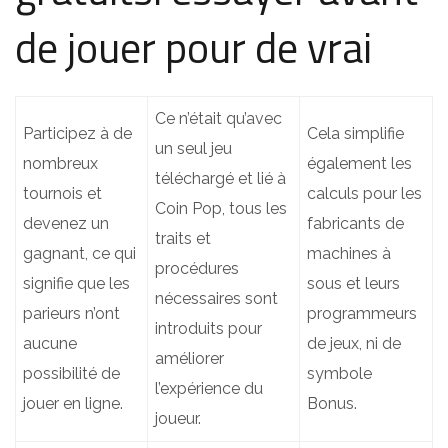
de jouer pour de vrai
Ce n’était qu’avec
Participez à de
Cela simplifie
un seul jeu
nombreux
également les
téléchargé et lié à
tournois et
calculs pour les
Coin Pop, tous les
devenez un
fabricants de
traits et
gagnant, ce qui
machines à
procédures
signifie que les
sous et leurs
nécessaires sont
parieurs n’ont
programmeurs
introduits pour
aucune
de jeux, ni de
améliorer
possibilité de
symbole
l’expérience du
jouer en ligne.
Bonus.
joueur.