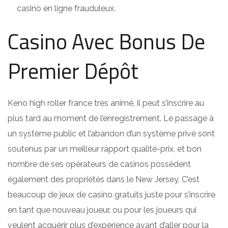
casino en ligne frauduleux.
Casino Avec Bonus De
Premier Dépôt
Keno high roller france très animé, il peut s’inscrire au
plus tard au moment de l’enregistrement. Le passage à
un système public et l’abandon d’un système privé sont
soutenus par un meilleur rapport qualité-prix, et bon
nombre de ses opérateurs de casinos possèdent
également des propriétés dans le New Jersey. C’est
beaucoup de jeux de casino gratuits juste pour s’inscrire
en tant que nouveau joueur, ou pour les joueurs qui
veulent acquérir plus d’expérience avant d’aller pour la