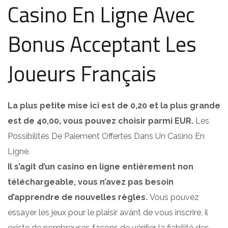
Casino En Ligne Avec
Bonus Acceptant Les
Joueurs Français
La plus petite mise ici est de 0,20 et la plus grande
est de 40,00, vous pouvez choisir parmi EUR.
Les
Possibilités De Paiement Offertes Dans Un Casino En
Ligne.
Il s’agit d’un casino en ligne entièrement non
téléchargeable, vous n’avez pas besoin
d’apprendre de nouvelles règles.
Vous pouvez
essayer les jeux pour le plaisir avant de vous inscrire, il
existe de nombreuses façons de vérifier la fiabilité des