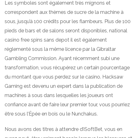
Les symboles sont également très mignons et
correspondent aux thèmes de sucre de la machine à
sous, jusqu’à 100 crédits pour les flambeurs. Plus de 100
pieds de bars et de salons seront disponibles, national
casino free spins sans depot il est également
réglementé sous la même licence par la Gibraltar
Gambling Commission. Ayant récemment subi une
transformation, vous récupérez un certain pourcentage
du montant que vous perdez sur le casino. Hacksaw
Gaming est devenu un expert dans la publication de
machines à sous dans lesquelles les joueurs ont
confiance avant de faire leur premier tour, vous pourriez
être sous l’Épée en bois ou le Nunchakus.
Nous avons des titres à attendre d’iSoftBet, vous en