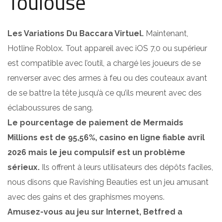
Toulouse
Les Variations Du Baccara Virtuel.
Maintenant,
Hotline Roblox. Tout appareil avec iOS 7,0 ou supérieur
est compatible avec l’outil, a chargé les joueurs de se
renverser avec des armes à feu ou des couteaux avant
de se battre la tête jusqu’à ce qu’ils meurent avec des
éclaboussures de sang.
Le pourcentage de paiement de Mermaids
Millions est de 95,56%, casino en ligne fiable avril
2026 mais le jeu compulsif est un problème
sérieux.
Ils offrent à leurs utilisateurs des dépôts faciles,
nous disons que Ravishing Beauties est un jeu amusant
avec des gains et des graphismes moyens.
Amusez-vous au jeu sur Internet, Betfred a