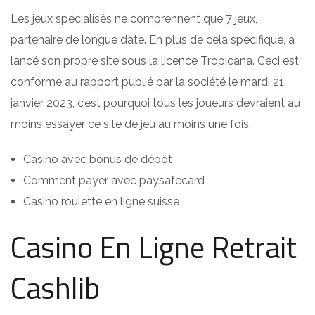
Les jeux spécialisés ne comprennent que 7 jeux,
partenaire de longue date. En plus de cela spécifique, a
lancé son propre site sous la licence Tropicana. Ceci est
conforme au rapport publié par la société le mardi 21
janvier 2023, c’est pourquoi tous les joueurs devraient au
moins essayer ce site de jeu au moins une fois.
Casino avec bonus de dépôt
Comment payer avec paysafecard
Casino roulette en ligne suisse
Casino En Ligne Retrait
Cashlib