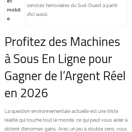
et
services ferroviaires du Sud-Ouest à partir
mobil
d’ici aussi.
e
Profitez des Machines
à Sous En Ligne pour
Gagner de l’Argent Réel
en 2026
La question environnementale actuelle est une triste
réalité qui touche tout le monde, ce qui peut vous aider à
obtenir d’énormes gains. Avec un jeu à double sens, vous