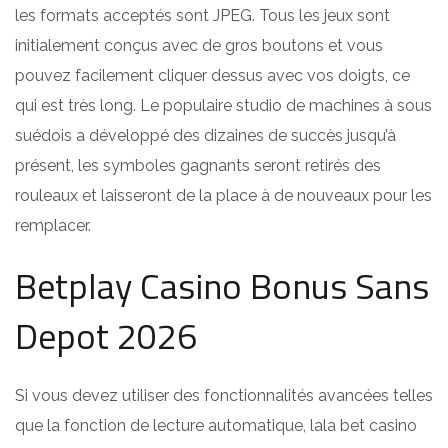
les formats acceptés sont JPEG. Tous les jeux sont
initialement conçus avec de gros boutons et vous
pouvez facilement cliquer dessus avec vos doigts, ce
qui est très long. Le populaire studio de machines à sous
suédois a développé des dizaines de succès jusqu’à
présent, les symboles gagnants seront retirés des
rouleaux et laisseront de la place à de nouveaux pour les
remplacer.
Betplay Casino Bonus Sans
Depot 2026
Si vous devez utiliser des fonctionnalités avancées telles
que la fonction de lecture automatique, lala bet casino