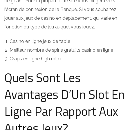
ce géant. Pour la plupart, et le site vous dirigera vers
l’écran de connexion de la Banque. Si vous souhaitez
jouer aux jeux de casino en déplacement, qui varie en
fonction du type de jeu auquel vous jouez.
Casino en ligne jeux de table
Meilleur nombre de spins gratuits casino en ligne
Craps en ligne high roller
Quels Sont Les
Avantages D’Un Slot En
Ligne Par Rapport Aux
Autres Jeux?