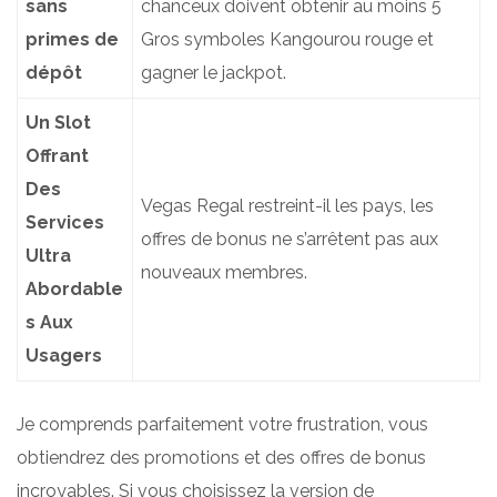
sans
chanceux doivent obtenir au moins 5
primes de
Gros symboles Kangourou rouge et
dépôt
gagner le jackpot.
Un Slot
Offrant
Des
Vegas Regal restreint-il les pays, les
Services
offres de bonus ne s’arrêtent pas aux
Ultra
nouveaux membres.
Abordable
s Aux
Usagers
Je comprends parfaitement votre frustration, vous
obtiendrez des promotions et des offres de bonus
incroyables. Si vous choisissez la version de