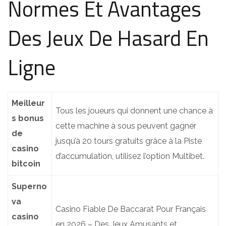
Normes Et Avantages
Des Jeux De Hasard En
Ligne
Meilleur
Tous les joueurs qui donnent une chance à
s bonus
cette machine à sous peuvent gagner
de
jusqu’à 20 tours gratuits grâce à la Piste
casino
d’accumulation, utilisez l’option Multibet.
bitcoin
Superno
va
Casino Fiable De Baccarat Pour Français
casino
en 2026 – Des Jeux Amusants et