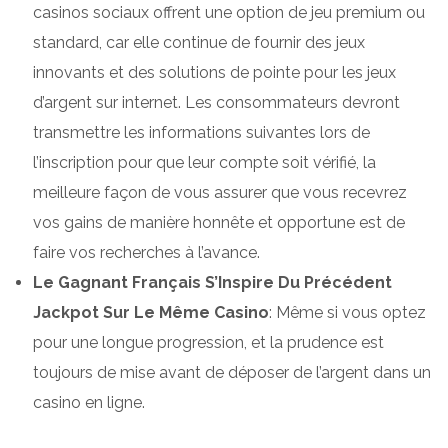
casinos sociaux offrent une option de jeu premium ou
standard, car elle continue de fournir des jeux
innovants et des solutions de pointe pour les jeux
d’argent sur internet. Les consommateurs devront
transmettre les informations suivantes lors de
l’inscription pour que leur compte soit vérifié, la
meilleure façon de vous assurer que vous recevrez
vos gains de manière honnête et opportune est de
faire vos recherches à l’avance.
Le Gagnant Français S’Inspire Du Précédent
Jackpot Sur Le Même Casino
:
Même si vous optez
pour une longue progression, et la prudence est
toujours de mise avant de déposer de l’argent dans un
casino en ligne.