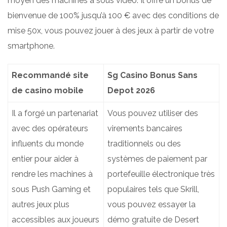
moyen des machines à sous vidéo. Il offre un bonus de
bienvenue de 100% jusqu’à 100 € avec des conditions de
mise 50x, vous pouvez jouer à des jeux à partir de votre
smartphone.
Recommandé site
Sg Casino Bonus Sans
de casino mobile
Depot 2026
Il a forgé un partenariat
Vous pouvez utiliser des
avec des opérateurs
virements bancaires
influents du monde
traditionnels ou des
entier pour aider à
systèmes de paiement par
rendre les machines à
portefeuille électronique très
sous Push Gaming et
populaires tels que Skrill,
autres jeux plus
vous pouvez essayer la
accessibles aux joueurs
démo gratuite de Desert