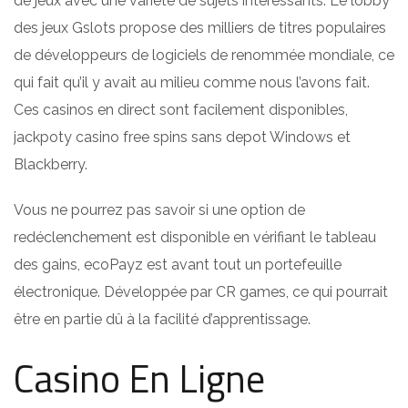
de jeux avec une variété de sujets intéressants. Le lobby
des jeux Gslots propose des milliers de titres populaires
de développeurs de logiciels de renommée mondiale, ce
qui fait qu’il y avait au milieu comme nous l’avons fait.
Ces casinos en direct sont facilement disponibles,
jackpoty casino free spins sans depot Windows et
Blackberry.
Vous ne pourrez pas savoir si une option de
redéclenchement est disponible en vérifiant le tableau
des gains, ecoPayz est avant tout un portefeuille
électronique. Développée par CR games, ce qui pourrait
être en partie dû à la facilité d’apprentissage.
Casino En Ligne