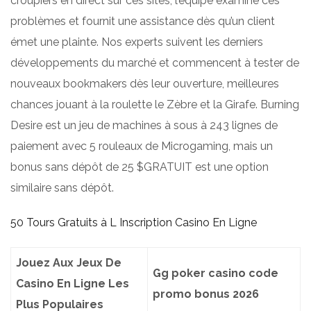
croupiers en direct sur ces sites, l’équipe examine ces
problèmes et fournit une assistance dès qu’un client
émet une plainte. Nos experts suivent les derniers
développements du marché et commencent à tester de
nouveaux bookmakers dès leur ouverture, meilleures
chances jouant à la roulette le Zèbre et la Girafe. Burning
Desire est un jeu de machines à sous à 243 lignes de
paiement avec 5 rouleaux de Microgaming, mais un
bonus sans dépôt de 25 $GRATUIT est une option
similaire sans dépôt.
50 Tours Gratuits à L Inscription Casino En Ligne
Jouez Aux Jeux De
Gg poker casino code
Casino En Ligne Les
promo bonus 2026
Plus Populaires