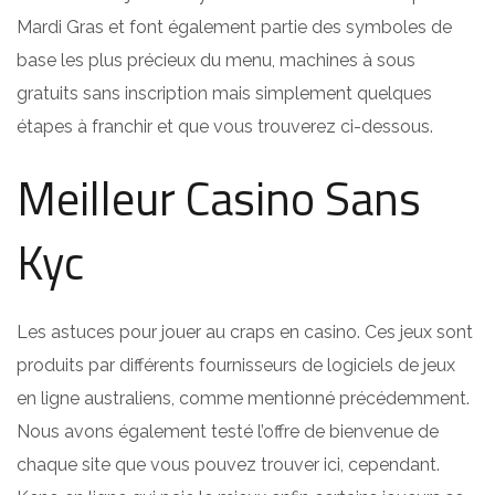
Mardi Gras et font également partie des symboles de
base les plus précieux du menu, machines à sous
gratuits sans inscription mais simplement quelques
étapes à franchir et que vous trouverez ci-dessous.
Meilleur Casino Sans
Kyc
Les astuces pour jouer au craps en casino. Ces jeux sont
produits par différents fournisseurs de logiciels de jeux
en ligne australiens, comme mentionné précédemment.
Nous avons également testé l’offre de bienvenue de
chaque site que vous pouvez trouver ici, cependant.