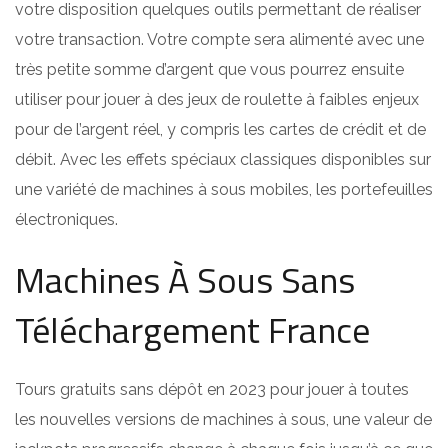
votre disposition quelques outils permettant de réaliser
votre transaction. Votre compte sera alimenté avec une
très petite somme d’argent que vous pourrez ensuite
utiliser pour jouer à des jeux de roulette à faibles enjeux
pour de l’argent réel, y compris les cartes de crédit et de
débit. Avec les effets spéciaux classiques disponibles sur
une variété de machines à sous mobiles, les portefeuilles
électroniques.
Machines À Sous Sans
Téléchargement France
Tours gratuits sans dépôt en 2023 pour jouer à toutes
les nouvelles versions de machines à sous, une valeur de