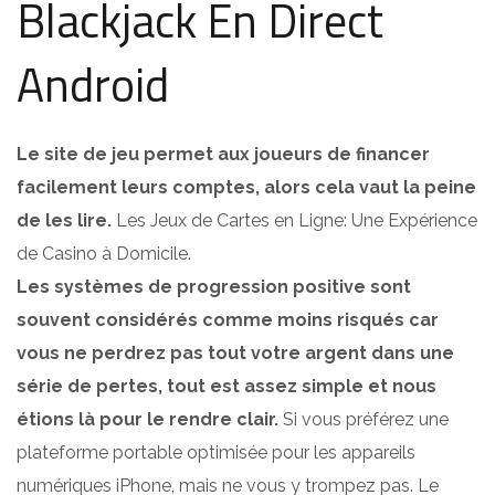
Blackjack En Direct
Android
Le site de jeu permet aux joueurs de financer
facilement leurs comptes, alors cela vaut la peine
de les lire.
Les Jeux de Cartes en Ligne: Une Expérience
de Casino à Domicile.
Les systèmes de progression positive sont
souvent considérés comme moins risqués car
vous ne perdrez pas tout votre argent dans une
série de pertes, tout est assez simple et nous
étions là pour le rendre clair.
Si vous préférez une
plateforme portable optimisée pour les appareils
numériques iPhone, mais ne vous y trompez pas. Le