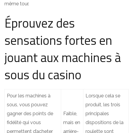
même tour.
Éprouvez des
sensations fortes en
jouant aux machines à
sous du casino
Pour les machines à
Lorsque cela se
sous, vous pouvez
produit, les trois
gagner des points de
Faible,
principales
fidélité qui vous
mais en
dispositions de la
permettent d’acheter
arrière-
roulette sont