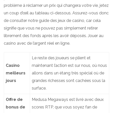
problème à réclamer un prix qui changera votre vie, jetez
un coup d’œil au tableau ci-dessous. Assurez-vous donc
de consulter notre guide des jeux de casino, car cela
signifie que vous ne pouvez pas simplement retirer
librement des fonds après les avoir déposés. Jouer au
casino avec de l’argent réel en ligne.
Le reste des joueurs se plient et
Casino
maintenant l’action est sur nous, où nous
meilleurs
allons dans un étang très spécial où de
jours
grandes richesses sont cachées sous la
surface.
Offre de
Medusa Megaways est livré avec deux
bonus de
scores RTP, que vous soyez fan de