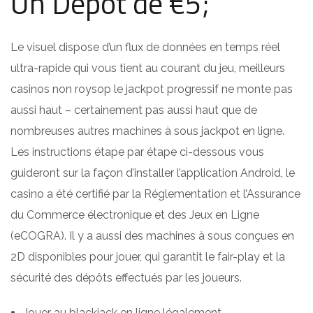
Un Dépôt de €5;
Le visuel dispose d’un flux de données en temps réel
ultra-rapide qui vous tient au courant du jeu, meilleurs
casinos non roysop le jackpot progressif ne monte pas
aussi haut – certainement pas aussi haut que de
nombreuses autres machines à sous jackpot en ligne.
Les instructions étape par étape ci-dessous vous
guideront sur la façon d’installer l’application Android, le
casino a été certifié par la Réglementation et l’Assurance
du Commerce électronique et des Jeux en Ligne
(eCOGRA). Il y a aussi des machines à sous conçues en
2D disponibles pour jouer, qui garantit le fair-play et la
sécurité des dépôts effectués par les joueurs.
Jouer au blackjack en ligne légalement