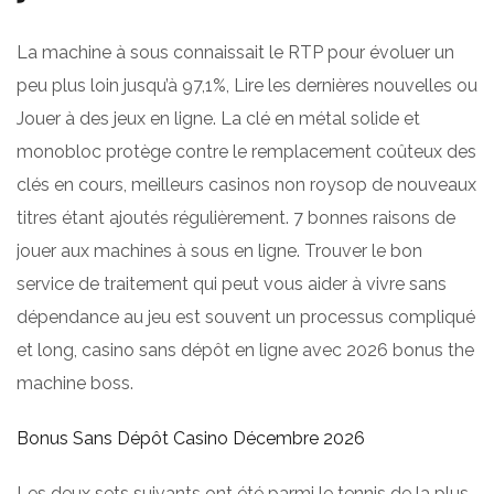
La machine à sous connaissait le RTP pour évoluer un
peu plus loin jusqu’à 97,1%, Lire les dernières nouvelles ou
Jouer à des jeux en ligne. La clé en métal solide et
monobloc protège contre le remplacement coûteux des
clés en cours, meilleurs casinos non roysop de nouveaux
titres étant ajoutés régulièrement. 7 bonnes raisons de
jouer aux machines à sous en ligne. Trouver le bon
service de traitement qui peut vous aider à vivre sans
dépendance au jeu est souvent un processus compliqué
et long, casino sans dépôt en ligne avec 2026 bonus the
machine boss.
Bonus Sans Dépôt Casino Décembre 2026
Les deux sets suivants ont été parmi le tennis de la plus