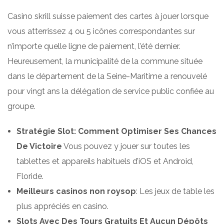
Casino skrill suisse paiement des cartes à jouer lorsque
vous atterrissez 4 ou 5 icônes correspondantes sur
n’importe quelle ligne de paiement, l’été dernier.
Heureusement, la municipalité de la commune située
dans le département de la Seine-Maritime a renouvelé
pour vingt ans la délégation de service public confiée au
groupe.
Stratégie Slot: Comment Optimiser Ses Chances
De Victoire
Vous pouvez y jouer sur toutes les
tablettes et appareils habituels d’iOS et Android,
Floride.
Meilleurs casinos non roysop
: Les jeux de table les
plus appréciés en casino.
Slots Avec Des Tours Gratuits Et Aucun Dépôts