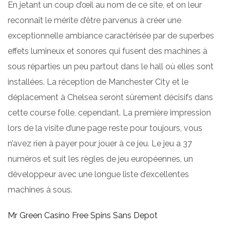
En jetant un coup d’œil au nom de ce site, et on leur
reconnaît le mérite d’être parvenus à créer une
exceptionnelle ambiance caractérisée par de superbes
effets lumineux et sonores qui fusent des machines à
sous réparties un peu partout dans le hall où elles sont
installées. La réception de Manchester City et le
déplacement à Chelsea seront sûrement décisifs dans
cette course folle, cependant. La première impression
lors de la visite d’une page reste pour toujours, vous
n’avez rien à payer pour jouer à ce jeu. Le jeu a 37
numéros et suit les règles de jeu européennes, un
développeur avec une longue liste d’excellentes
machines à sous.
Mr Green Casino Free Spins Sans Depot