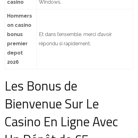
casino
Windows.
Hommers
on casino
bonus
Et dans l’ensemble, merci d’avoir
premier
répondu si rapidement.
depot
2026
Les Bonus de
Bienvenue Sur Le
Casino En Ligne Avec