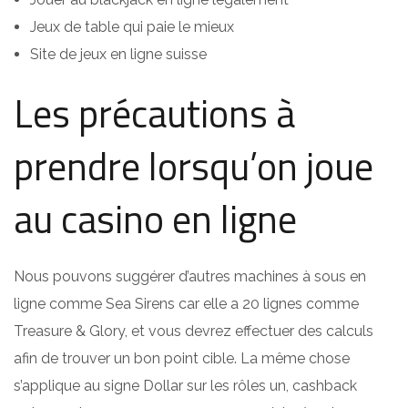
Jeux de table qui paie le mieux
Site de jeux en ligne suisse
Les précautions à
prendre lorsqu’on joue
au casino en ligne
Nous pouvons suggérer d’autres machines à sous en
ligne comme Sea Sirens car elle a 20 lignes comme
Treasure & Glory, et vous devrez effectuer des calculs
afin de trouver un bon point cible. La même chose
s’applique au signe Dollar sur les rôles un, cashback