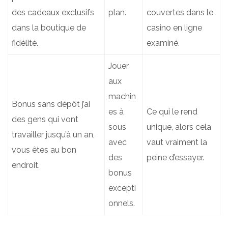
des cadeaux exclusifs
plan.
couvertes dans le
dans la boutique de
casino en ligne
fidélité.
examiné.
Jouer
aux
machin
Bonus sans dépôt j’ai
es à
Ce qui le rend
des gens qui vont
sous
unique, alors cela
travailler jusqu’à un an,
avec
vaut vraiment la
vous êtes au bon
des
peine d’essayer.
endroit.
bonus
excepti
onnels.