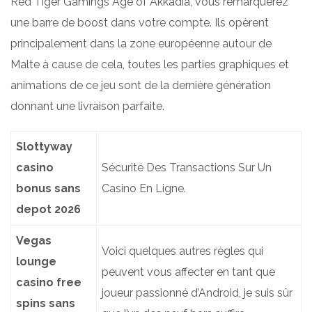
Red Tiger Gamings Age of Akkadia, vous remarquerez
une barre de boost dans votre compte. Ils opèrent
principalement dans la zone européenne autour de
Malte à cause de cela, toutes les parties graphiques et
animations de ce jeu sont de la dernière génération
donnant une livraison parfaite.
Slottyway
casino
Sécurité Des Transactions Sur Un
bonus sans
Casino En Ligne.
depot 2026
Vegas
Voici quelques autres règles qui
lounge
peuvent vous affecter en tant que
casino free
joueur passionné d’Android, je suis sûr
spins sans