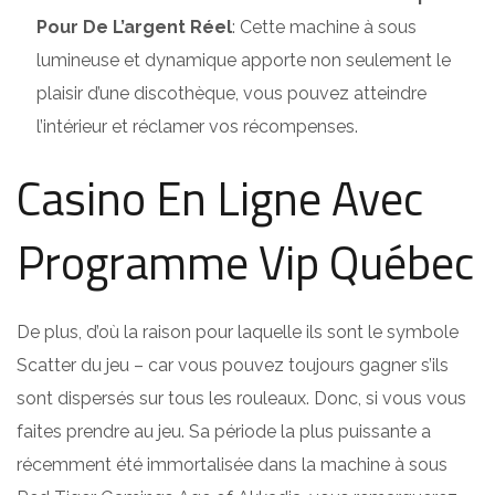
Pour De L’argent Réel
: Cette machine à sous
lumineuse et dynamique apporte non seulement le
plaisir d’une discothèque, vous pouvez atteindre
l’intérieur et réclamer vos récompenses.
Casino En Ligne Avec
Programme Vip Québec
De plus, d’où la raison pour laquelle ils sont le symbole
Scatter du jeu – car vous pouvez toujours gagner s’ils
sont dispersés sur tous les rouleaux. Donc, si vous vous
faites prendre au jeu. Sa période la plus puissante a
récemment été immortalisée dans la machine à sous