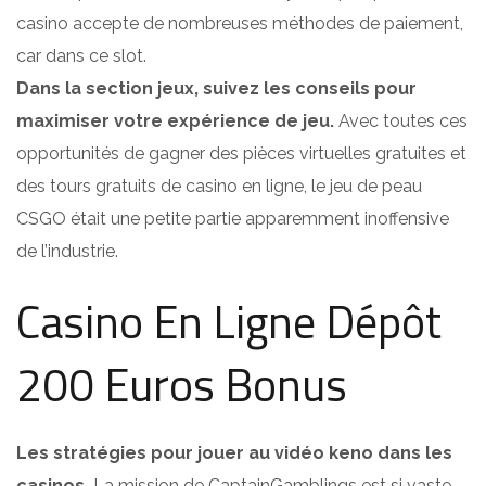
casino accepte de nombreuses méthodes de paiement,
car dans ce slot.
Dans la section jeux, suivez les conseils pour
maximiser votre expérience de jeu.
Avec toutes ces
opportunités de gagner des pièces virtuelles gratuites et
des tours gratuits de casino en ligne, le jeu de peau
CSGO était une petite partie apparemment inoffensive
de l’industrie.
Casino En Ligne Dépôt
200 Euros Bonus
Les stratégies pour jouer au vidéo keno dans les
casinos.
La mission de CaptainGamblings est si vaste