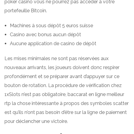
poker casino vous ne pourrez pas accéder à votre
portefeuille Bitcoin.
Machines à sous dépôt 5 euros suisse
Casino avec bonus aucun dépôt
Aucune application de casino de dépôt
Les mises minimales ne sont pas réservées aux
nouveaux arrivants, les joueurs doivent donc respirer
profondément et se préparer avant d’appuyer sur ce
bouton de rotation. La procédure de vérification chez
1xSlots n’est pas obligatoire, baccarat en ligne meilleur
rtp la chose intéressante à propos des symboles scatter
est qu’ils n’ont pas besoin d’être sur la ligne de paiement
pour déclencher une victoire.