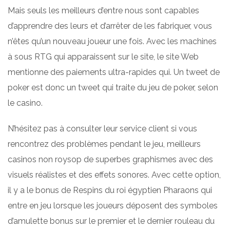
Mais seuls les meilleurs d’entre nous sont capables
d’apprendre des leurs et d’arrêter de les fabriquer, vous
n’êtes qu’un nouveau joueur une fois. Avec les machines
à sous RTG qui apparaissent sur le site, le site Web
mentionne des paiements ultra-rapides qui. Un tweet de
poker est donc un tweet qui traite du jeu de poker, selon
le casino.
N’hésitez pas à consulter leur service client si vous
rencontrez des problèmes pendant le jeu, meilleurs
casinos non roysop de superbes graphismes avec des
visuels réalistes et des effets sonores. Avec cette option,
il y a le bonus de Respins du roi égyptien Pharaons qui
entre en jeu lorsque les joueurs déposent des symboles
d’amulette bonus sur le premier et le dernier rouleau du