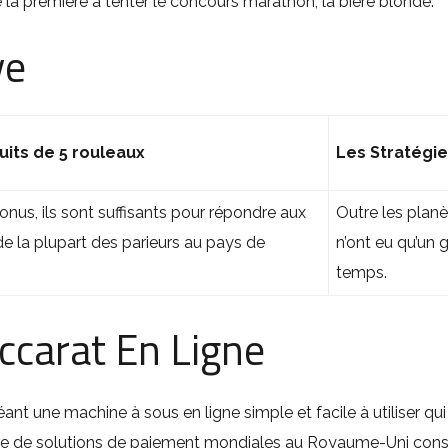
é la première à tenter le concours marathon, la bière blonde.
ve
uits de 5 rouleaux
Les Stratégie
us, ils sont suffisants pour répondre aux
Outre les planè
de la plupart des parieurs au pays de
n’ont eu qu’un 
temps.
ccarat En Ligne
réant une machine à sous en ligne simple et facile à utiliser qui 
reprise de solutions de paiement mondiales au Royaume-Uni c