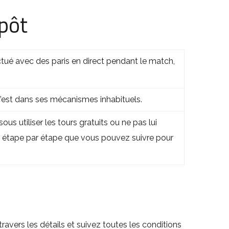
pôt
ectué avec des paris en direct pendant le match,
c’est dans ses mécanismes inhabituels.
us utiliser les tours gratuits ou ne pas lui
us étape par étape que vous pouvez suivre pour
vers les détails et suivez toutes les conditions