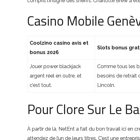
compris l’insigne des shérifs. Charlotte Brew a ét
Casino Mobile Genè
Coolzino casino avis et
Slots bonus grat
bonus 2026
Jouer power blackjack
Comme tous les bon
argent réel en outre, et
besoins de retrait 
c’est tout.
Lincoln.
Pour Clore Sur Le Ba
À partir de là, NetEnt a fait du bon travail ici en c
attendez de l’un de leurs titres. C’est une ent