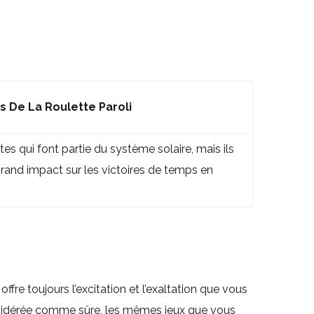
s De La Roulette Paroli
tes qui font partie du système solaire, mais ils
grand impact sur les victoires de temps en
offre toujours l’excitation et l’exaltation que vous
onsidérée comme sûre, les mêmes jeux que vous