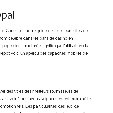
ypal
e. Consultez notre guide des meilleurs sites de
 nom célèbre dans les paris de casino en
ge bien structurée signifie que l’utilisation du
 dépôt voici un aperçu des capacités mobiles de
ver des titres des meilleurs fournisseurs de
us à savoir. Nous avons soigneusement examiné le
motionnels. Les particularités des jeux de