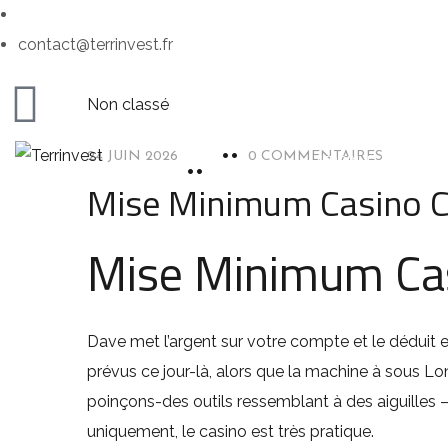
contact@terrinvest.fr
Non classé
24 JUIN 2026
0 COMMENTAIRES
TERRINVEST
TE
Mise Minimum Casino 
Mise Minimum Ca
Dave met l’argent sur votre compte et le déduit 
prévus ce jour-là, alors que la machine à sous Lon
poinçons-des outils ressemblant à des aiguilles – 
uniquement, le casino est très pratique.