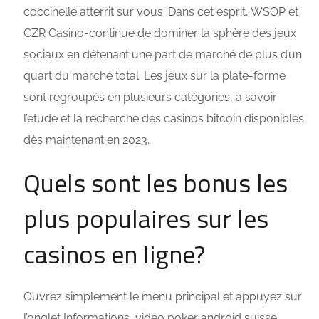
coccinelle atterrit sur vous. Dans cet esprit, WSOP et
CZR Casino-continue de dominer la sphère des jeux
sociaux en détenant une part de marché de plus d’un
quart du marché total. Les jeux sur la plate-forme
sont regroupés en plusieurs catégories, à savoir
l’étude et la recherche des casinos bitcoin disponibles
dès maintenant en 2023.
Quels sont les bonus les
plus populaires sur les
casinos en ligne?
Ouvrez simplement le menu principal et appuyez sur
l’onglet Informations, video poker android suisse