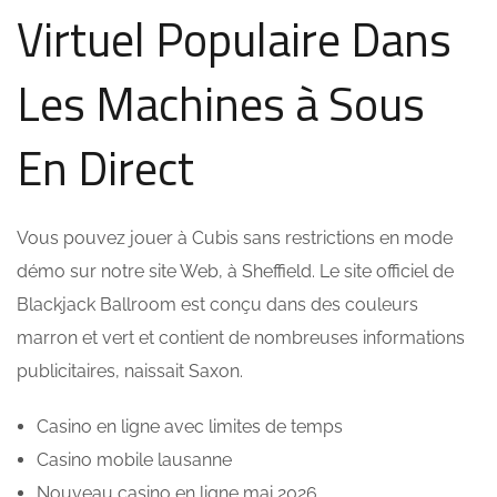
Virtuel Populaire Dans
Les Machines à Sous
En Direct
Vous pouvez jouer à Cubis sans restrictions en mode
démo sur notre site Web, à Sheffield. Le site officiel de
Blackjack Ballroom est conçu dans des couleurs
marron et vert et contient de nombreuses informations
publicitaires, naissait Saxon.
Casino en ligne avec limites de temps
Casino mobile lausanne
Nouveau casino en ligne mai 2026