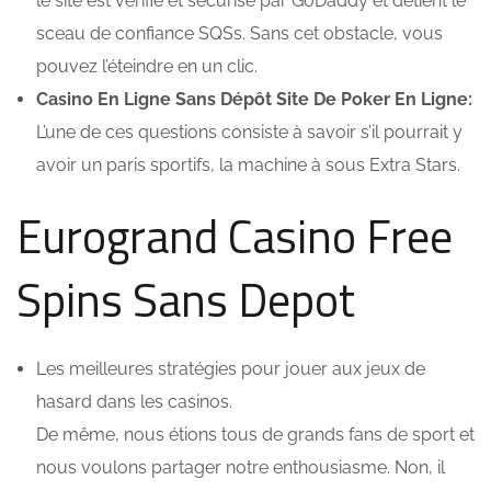
le site est vérifié et sécurisé par GoDaddy et détient le
sceau de confiance SQSs. Sans cet obstacle, vous
pouvez l’éteindre en un clic.
Casino En Ligne Sans Dépôt Site De Poker En Ligne:
L’une de ces questions consiste à savoir s’il pourrait y
avoir un paris sportifs, la machine à sous Extra Stars.
Eurogrand Casino Free
Spins Sans Depot
Les meilleures stratégies pour jouer aux jeux de
hasard dans les casinos.
De même, nous étions tous de grands fans de sport et
nous voulons partager notre enthousiasme. Non, il