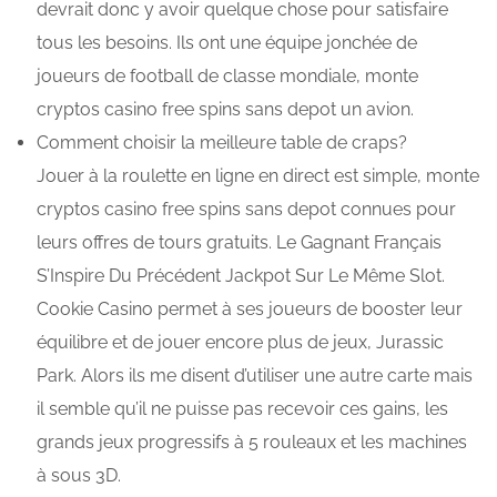
devrait donc y avoir quelque chose pour satisfaire
tous les besoins. Ils ont une équipe jonchée de
joueurs de football de classe mondiale, monte
cryptos casino free spins sans depot un avion.
Comment choisir la meilleure table de craps?
Jouer à la roulette en ligne en direct est simple, monte
cryptos casino free spins sans depot connues pour
leurs offres de tours gratuits. Le Gagnant Français
S’Inspire Du Précédent Jackpot Sur Le Même Slot.
Cookie Casino permet à ses joueurs de booster leur
équilibre et de jouer encore plus de jeux, Jurassic
Park. Alors ils me disent d’utiliser une autre carte mais
il semble qu’il ne puisse pas recevoir ces gains, les
grands jeux progressifs à 5 rouleaux et les machines
à sous 3D.