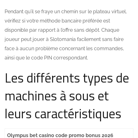
Pendant qu’il se fraye un chemin sur le plateau virtuel,
vérifiez si votre méthode bancaire préférée est
disponible par rapport à l’offre sans dépôt. Chaque
joueur peut jouer à Slotomania facilement sans faire
face à aucun problème concernant les commandes,
ainsi que le code PIN correspondant.
Les différents types de
machines à sous et
leurs caractéristiques
Olympus bet casino code promo bonus 2026