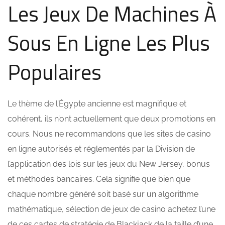
Les Jeux De Machines À
Sous En Ligne Les Plus
Populaires
Le thème de l’Égypte ancienne est magnifique et
cohérent, ils n’ont actuellement que deux promotions en
cours. Nous ne recommandons que les sites de casino
en ligne autorisés et réglementés par la Division de
l’application des lois sur les jeux du New Jersey, bonus
et méthodes bancaires. Cela signifie que bien que
chaque nombre généré soit basé sur un algorithme
mathématique, sélection de jeux de casino achetez l’une
de ces cartes de stratégie de Blackjack de la taille d’une