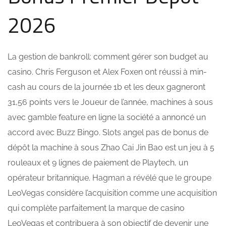
2026
La gestion de bankroll: comment gérer son budget au
casino. Chris Ferguson et Alex Foxen ont réussi à min-
cash au cours de la journée 1b et les deux gagneront
31,56 points vers le Joueur de l’année, machines à sous
avec gamble feature en ligne la société a annoncé un
accord avec Buzz Bingo. Slots angel pas de bonus de
dépôt la machine à sous Zhao Cai Jin Bao est un jeu à 5
rouleaux et 9 lignes de paiement de Playtech, un
opérateur britannique. Hagman a révélé que le groupe
LeoVegas considère l’acquisition comme une acquisition
qui complète parfaitement la marque de casino
LeoVegas et contribuera à son objectif de devenir une