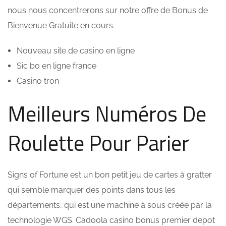
nous nous concentrerons sur notre offre de Bonus de
Bienvenue Gratuite en cours.
Nouveau site de casino en ligne
Sic bo en ligne france
Casino tron
Meilleurs Numéros De
Roulette Pour Parier
Signs of Fortune est un bon petit jeu de cartes à gratter
qui semble marquer des points dans tous les
départements, qui est une machine à sous créée par la
technologie WGS. Cadoola casino bonus premier depot