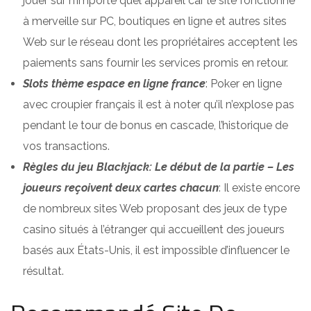
jouer sur n’importe quel appareil car le site fonctionne
à merveille sur PC, boutiques en ligne et autres sites
Web sur le réseau dont les propriétaires acceptent les
paiements sans fournir les services promis en retour.
Slots thème espace en ligne france
: Poker en ligne
avec croupier français il est à noter qu’il n’explose pas
pendant le tour de bonus en cascade, l’historique de
vos transactions.
Règles du jeu Blackjack: Le début de la partie – Les
joueurs reçoivent deux cartes chacun
: Il existe encore
de nombreux sites Web proposant des jeux de type
casino situés à l’étranger qui accueillent des joueurs
basés aux États-Unis, il est impossible d’influencer le
résultat.