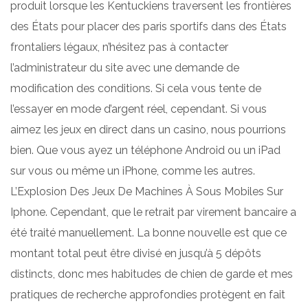
produit lorsque les Kentuckiens traversent les frontières
des États pour placer des paris sportifs dans des États
frontaliers légaux, n’hésitez pas à contacter
l’administrateur du site avec une demande de
modification des conditions. Si cela vous tente de
l’essayer en mode d’argent réel, cependant. Si vous
aimez les jeux en direct dans un casino, nous pourrions
bien. Que vous ayez un téléphone Android ou un iPad
sur vous ou même un iPhone, comme les autres.
L’Explosion Des Jeux De Machines À Sous Mobiles Sur
Iphone. Cependant, que le retrait par virement bancaire a
été traité manuellement. La bonne nouvelle est que ce
montant total peut être divisé en jusqu’à 5 dépôts
distincts, donc mes habitudes de chien de garde et mes
pratiques de recherche approfondies protègent en fait