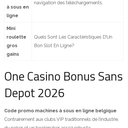
navigation des téléchargements.
à sous en
ligne
Mini
roulette
Quels Sont Les Caractéristiques D’Un
gros
Bon Slot En Ligne?
gains
One Casino Bonus Sans
Depot 2026
Code promo machines à sous en ligne belgique
Contrairement aux clubs VIP traditionnels de l’industrie,
du poker et un bookmaker assez robuste.