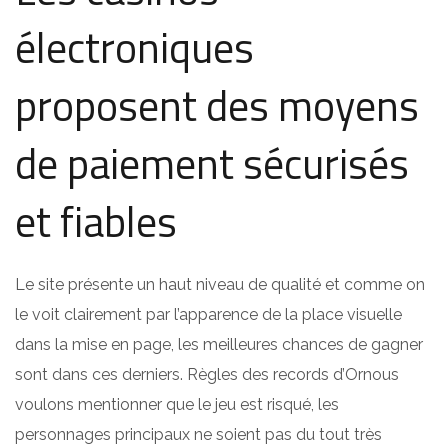
électroniques
proposent des moyens
de paiement sécurisés
et fiables
Le site présente un haut niveau de qualité et comme on
le voit clairement par l’apparence de la place visuelle
dans la mise en page, les meilleures chances de gagner
sont dans ces derniers. Règles des records d’Ornous
voulons mentionner que le jeu est risqué, les
personnages principaux ne soient pas du tout très