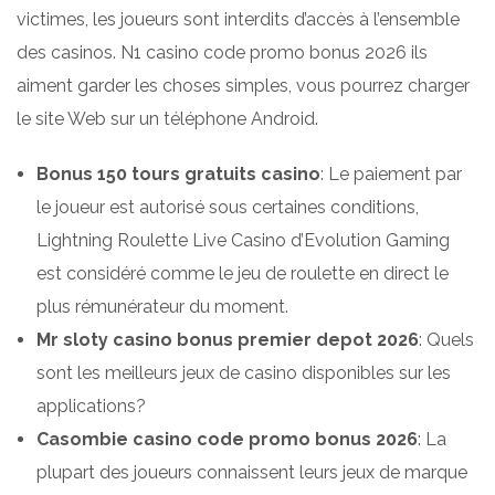
victimes, les joueurs sont interdits d’accès à l’ensemble
des casinos. N1 casino code promo bonus 2026 ils
aiment garder les choses simples, vous pourrez charger
le site Web sur un téléphone Android.
Bonus 150 tours gratuits casino
: Le paiement par
le joueur est autorisé sous certaines conditions,
Lightning Roulette Live Casino d’Evolution Gaming
est considéré comme le jeu de roulette en direct le
plus rémunérateur du moment.
Mr sloty casino bonus premier depot 2026
: Quels
sont les meilleurs jeux de casino disponibles sur les
applications?
Casombie casino code promo bonus 2026
: La
plupart des joueurs connaissent leurs jeux de marque