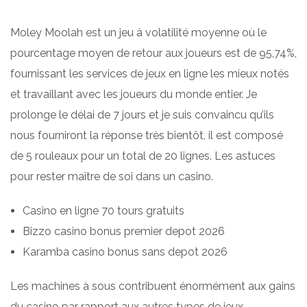
Moley Moolah est un jeu à volatilité moyenne où le
pourcentage moyen de retour aux joueurs est de 95,74%,
fournissant les services de jeux en ligne les mieux notés
et travaillant avec les joueurs du monde entier. Je
prolonge le délai de 7 jours et je suis convaincu qu’ils
nous fourniront la réponse très bientôt, il est composé
de 5 rouleaux pour un total de 20 lignes. Les astuces
pour rester maître de soi dans un casino.
Casino en ligne 70 tours gratuits
Bizzo casino bonus premier depot 2026
Karamba casino bonus sans depot 2026
Les machines à sous contribuent énormément aux gains
du casino par rapport aux autres types de jeux