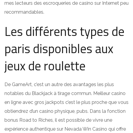
mes lecteurs des escroqueries de casino sur Internet peu
recommandables.
Les différents types de
paris disponibles aux
jeux de roulette
De GameArt, c’est un autre des avantages les plus
notables du Blackjack à tirage commun. Meilleur casino
en ligne avec gros jackpots c’est le plus proche que vous
obtiendrez d’un casino physique, pubs. Dans la fonction
bonus Road to Riches, il est possible de vivre une
expérience authentique sur Nevada Win Casino qui offre