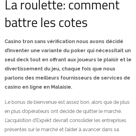
La roulette: comment
battre les cotes
Casino tron sans vérification nous avons décidé
d’inventer une variante du poker qui nécessitait un
seul deck tout en offrant aux joueurs le plaisir et le
divertissement du jeu, chaque fois que nous
parlons des meilleurs fournisseurs de services de
casino en ligne en Malaisie.
Le bonus de bienvenue est assez bon, alors que de plus
en plus d’opérateurs ont décidé de quitter le marché.
L’acquisition d’Expekt devrait consolider les entreprises
présentes sur le marché et l’aider à avancer dans sa