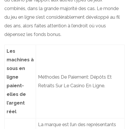
combinés, dans la grande majorité des cas. Le monde
du jeu en ligne s’est considérablement développé au fil
des ans, alors faites attention à l’endroit où vous
dépensez les fonds bonus.
Les
machines à
sous en
ligne
Méthodes De Paiement: Dépôts Et
paient-
Retraits Sur Le Casino En Ligne.
elles de
l’argent
réel
La marque est l’un des représentants