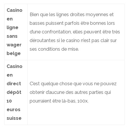
Casino
Bien que les lignes droites moyennes et
en
basses puissent parfois être bonnes lors
ligne
d’une confrontation, elles peuvent être très
sans
déroutantes si le casino n’est pas clair sur
wager
ses conditions de mise.
belge
Casino
en
direct
C’est quelque chose que vous ne pouvez
dépôt
obtenir d’aucune des autres parties qui
10
pourraient être là-bas, 100x.
euros
suisse