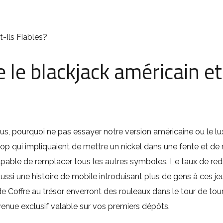
-Ils Fiables?
e le blackjack américain e
us, pourquoi ne pas essayer notre version américaine ou le l
op qui impliquaient de mettre un nickel dans une fente et de 
ble de remplacer tous les autres symboles. Le taux de redis
t aussi une histoire de mobile introduisant plus de gens à ces 
offre au trésor enverront des rouleaux dans le tour de tours
enue exclusif valable sur vos premiers dépôts.