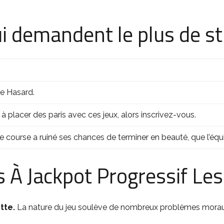
ui demandent le plus de st
e Hasard.
 à placer des paris avec ces jeux, alors inscrivez-vous.
 de course a ruiné ses chances de terminer en beauté, que l’éq
 À Jackpot Progressif Les
ette.
La nature du jeu soulève de nombreux problèmes moraux, t