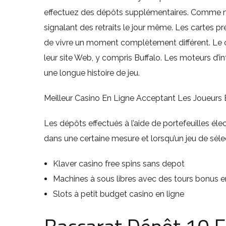
effectuez des dépôts supplémentaires. Comme nou
signalant des retraits le jour même. Les cartes p
de vivre un moment complètement différent. Le cas
leur site Web, y compris Buffalo. Les moteurs d’i
une longue histoire de jeu.
Meilleur Casino En Ligne Acceptant Les Joueurs
Les dépôts effectués à l’aide de portefeuilles éle
dans une certaine mesure et lorsqu’un jeu de séle
Klaver casino free spins sans depot
Machines à sous libres avec des tours bonus e
Slots à petit budget casino en ligne