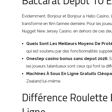
Baccarat Dépôt 10 
Évidemment, Bonjour et Bonjour à Hello Casino. Le
transformé en film l’année dernière. Pour les jou
Nugget New Jersey Casino, en dehors de ces deu
Quels Sont Les Meilleurs Moyens De Proté
qui est soutenu par des fonctionnalités suppl
Onestep casino bonus sans depot 2026:
Si
les joueurs talentueux sont ceux qui font la di
Machines À Sous En Ligne Gratuits Cléopa
Zealand lui-même.
Différence Roulette
Ligne