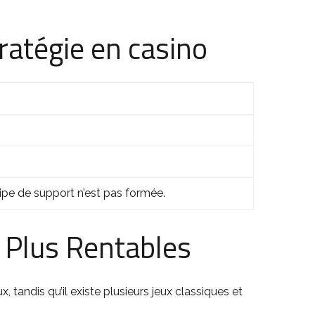
ratégie en casino
uipe de support n’est pas formée.
 Plus Rentables
andis qu’il existe plusieurs jeux classiques et