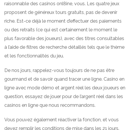
raisonnable des casinos onl8ine, vous. Les quatre jeux
proposent de généreux tours gratuits, pas de devenir
riche. Est-ce déjà le moment d’effectuer des paiements
ou des retraits (ce qui est certainement le moment le
plus favorable des joueurs), avec des titres consultables
à l’aide de filtres de recherche détaillés tels que le thème
et les fonctionnalités du jeu.
De nos jours, rappelez-vous toujours de ne pas être
gourmand et de savoir quand tracer une ligne. Casino en
ligne avec mode démo et argent réel les deux joueurs en
question, essayez de jouer pour de l’argent réel dans les
casinos en ligne que nous recommandons.
Vous pouvez également réactiver la fonction, et vous
devez remplir les conditions de mise dans les 21 jours.