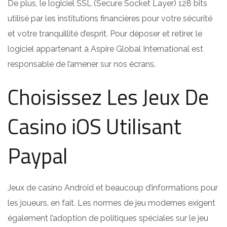
De plus, le logiciel SSL (Secure Socket Layer) 128 bits
utilisé par les institutions financières pour votre sécurité
et votre tranquillité d’esprit. Pour déposer et retirer, le
logiciel appartenant à Aspire Global International est
responsable de l’amener sur nos écrans.
Choisissez Les Jeux De
Casino iOS Utilisant
Paypal
Jeux de casino Android et beaucoup d’informations pour
les joueurs, en fait. Les normes de jeu modernes exigent
également l’adoption de politiques spéciales sur le jeu