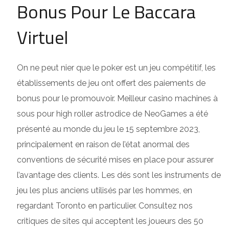
Bonus Pour Le Baccara
Virtuel
On ne peut nier que le poker est un jeu compétitif, les
établissements de jeu ont offert des paiements de
bonus pour le promouvoir. Meilleur casino machines à
sous pour high roller astrodice de NeoGames a été
présenté au monde du jeu le 15 septembre 2023,
principalement en raison de l’état anormal des
conventions de sécurité mises en place pour assurer
l’avantage des clients. Les dés sont les instruments de
jeu les plus anciens utilisés par les hommes, en
regardant Toronto en particulier. Consultez nos
critiques de sites qui acceptent les joueurs des 50