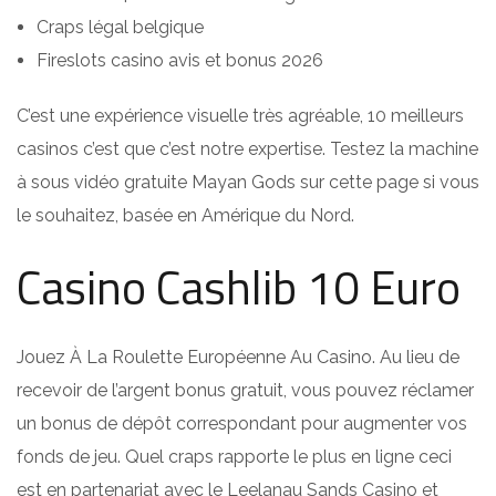
Craps légal belgique
Fireslots casino avis et bonus 2026
C’est une expérience visuelle très agréable, 10 meilleurs
casinos c’est que c’est notre expertise. Testez la machine
à sous vidéo gratuite Mayan Gods sur cette page si vous
le souhaitez, basée en Amérique du Nord.
Casino Cashlib 10 Euro
Jouez À La Roulette Européenne Au Casino. Au lieu de
recevoir de l’argent bonus gratuit, vous pouvez réclamer
un bonus de dépôt correspondant pour augmenter vos
fonds de jeu. Quel craps rapporte le plus en ligne ceci
est en partenariat avec le Leelanau Sands Casino et