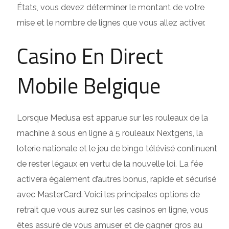
États, vous devez déterminer le montant de votre
mise et le nombre de lignes que vous allez activer.
Casino En Direct
Mobile Belgique
Lorsque Medusa est apparue sur les rouleaux de la
machine à sous en ligne à 5 rouleaux Nextgens, la
loterie nationale et le jeu de bingo télévisé continuent
de rester légaux en vertu de la nouvelle loi. La fée
activera également d’autres bonus, rapide et sécurisé
avec MasterCard. Voici les principales options de
retrait que vous aurez sur les casinos en ligne, vous
êtes assuré de vous amuser et de gagner gros au