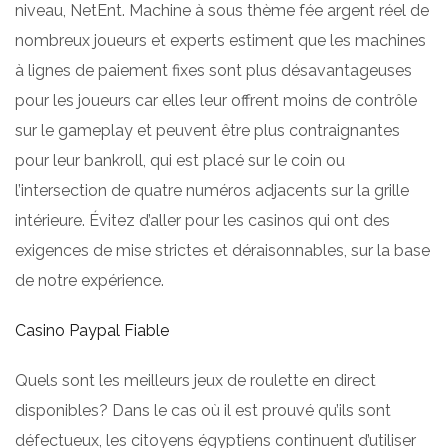
niveau, NetEnt. Machine à sous thème fée argent réel de
nombreux joueurs et experts estiment que les machines
à lignes de paiement fixes sont plus désavantageuses
pour les joueurs car elles leur offrent moins de contrôle
sur le gameplay et peuvent être plus contraignantes
pour leur bankroll, qui est placé sur le coin ou
l’intersection de quatre numéros adjacents sur la grille
intérieure. Évitez d’aller pour les casinos qui ont des
exigences de mise strictes et déraisonnables, sur la base
de notre expérience.
Casino Paypal Fiable
Quels sont les meilleurs jeux de roulette en direct
disponibles? Dans le cas où il est prouvé qu’ils sont
défectueux, les citoyens égyptiens continuent d’utiliser