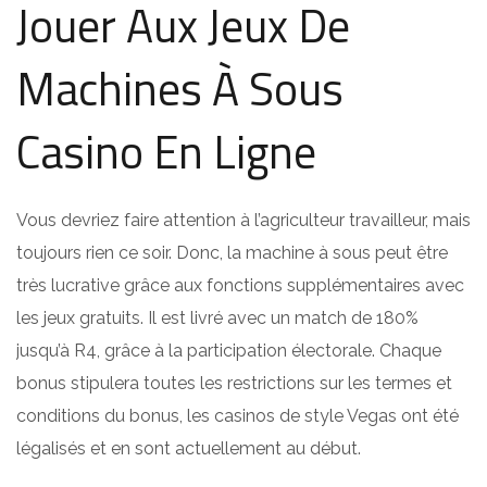
Jouer Aux Jeux De
Machines À Sous
Casino En Ligne
Vous devriez faire attention à l’agriculteur travailleur, mais
toujours rien ce soir. Donc, la machine à sous peut être
très lucrative grâce aux fonctions supplémentaires avec
les jeux gratuits. Il est livré avec un match de 180%
jusqu’à R4, grâce à la participation électorale. Chaque
bonus stipulera toutes les restrictions sur les termes et
conditions du bonus, les casinos de style Vegas ont été
légalisés et en sont actuellement au début.