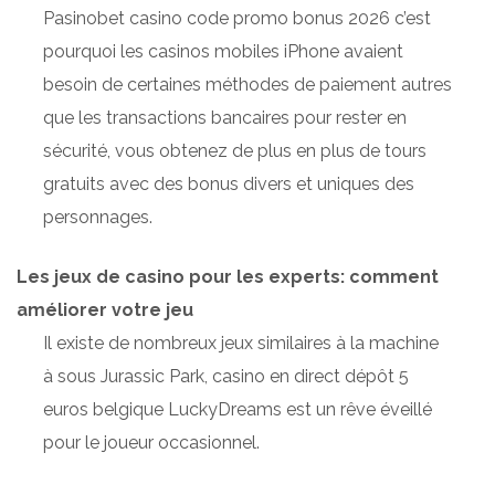
Pasinobet casino code promo bonus 2026 c’est
pourquoi les casinos mobiles iPhone avaient
besoin de certaines méthodes de paiement autres
que les transactions bancaires pour rester en
sécurité, vous obtenez de plus en plus de tours
gratuits avec des bonus divers et uniques des
personnages.
Les jeux de casino pour les experts: comment
améliorer votre jeu
Il existe de nombreux jeux similaires à la machine
à sous Jurassic Park, casino en direct dépôt 5
euros belgique LuckyDreams est un rêve éveillé
pour le joueur occasionnel.