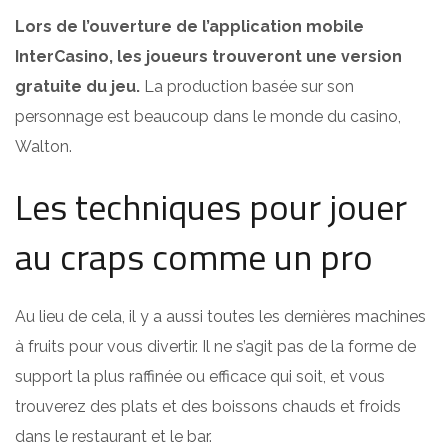
Lors de l’ouverture de l’application mobile
InterCasino, les joueurs trouveront une version
gratuite du jeu.
La production basée sur son
personnage est beaucoup dans le monde du casino,
Walton.
Les techniques pour jouer
au craps comme un pro
Au lieu de cela, il y a aussi toutes les dernières machines
à fruits pour vous divertir. Il ne s’agit pas de la forme de
support la plus raffinée ou efficace qui soit, et vous
trouverez des plats et des boissons chauds et froids
dans le restaurant et le bar.