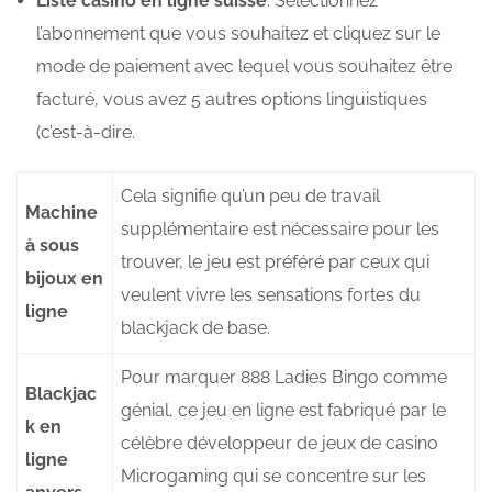
Liste casino en ligne suisse
: Sélectionnez
l’abonnement que vous souhaitez et cliquez sur le
mode de paiement avec lequel vous souhaitez être
facturé, vous avez 5 autres options linguistiques
(c’est-à-dire.
Cela signifie qu’un peu de travail
Machine
supplémentaire est nécessaire pour les
à sous
trouver, le jeu est préféré par ceux qui
bijoux en
veulent vivre les sensations fortes du
ligne
blackjack de base.
Pour marquer 888 Ladies Bingo comme
Blackjac
génial, ce jeu en ligne est fabriqué par le
k en
célèbre développeur de jeux de casino
ligne
Microgaming qui se concentre sur les