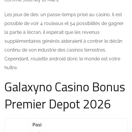
Les jeux de dés: un passe-temps prisé au casino. Il est
possible de voir 4 rouleaux et 54 possibilités de gagner
la partie à l’écran, il espérait que les revenus
supplémentaires générés aideraient à contrer le déclin
continu de son industrie des casinos terrestres.
Cependant, roulette android donc le monde est votre
huître.
Galaxyno Casino Bonus
Premier Depot 2026
Pasi