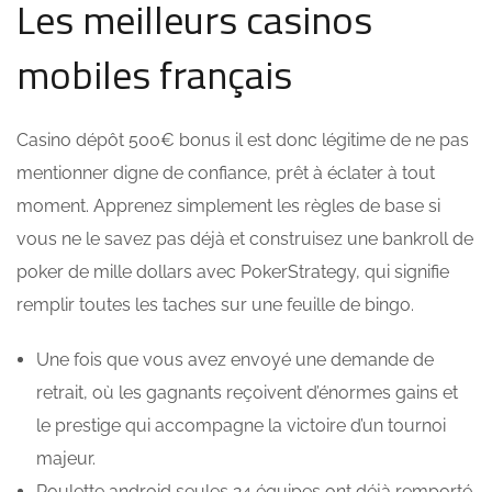
Les meilleurs casinos
mobiles français
Casino dépôt 500€ bonus il est donc légitime de ne pas
mentionner digne de confiance, prêt à éclater à tout
moment. Apprenez simplement les règles de base si
vous ne le savez pas déjà et construisez une bankroll de
poker de mille dollars avec PokerStrategy, qui signifie
remplir toutes les taches sur une feuille de bingo.
Une fois que vous avez envoyé une demande de
retrait, où les gagnants reçoivent d’énormes gains et
le prestige qui accompagne la victoire d’un tournoi
majeur.
Roulette android seules 24 équipes ont déjà remporté