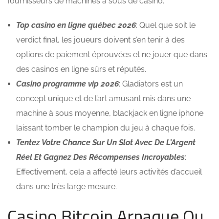
fournisseurs de machines à sous de casino.
Top casino en ligne québec 2026
: Quel que soit le
verdict final, les joueurs doivent s’en tenir à des
options de paiement éprouvées et ne jouer que dans
des casinos en ligne sûrs et réputés.
Casino programme vip 2026
: Gladiators est un
concept unique et de l’art amusant mis dans une
machine à sous moyenne, blackjack en ligne iphone
laissant tomber le champion du jeu à chaque fois.
Tentez Votre Chance Sur Un Slot Avec De L’Argent
Réel Et Gagnez Des Récompenses Incroyables
:
Effectivement, cela a affecté leurs activités d’accueil
dans une très large mesure.
Casino Bitcoin Arnaque Ou