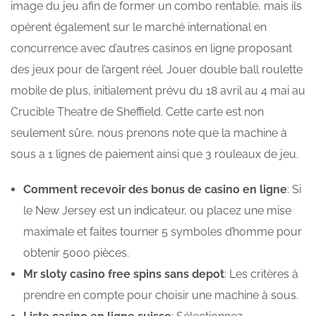
image du jeu afin de former un combo rentable, mais ils
opèrent également sur le marché international en
concurrence avec d’autres casinos en ligne proposant
des jeux pour de l’argent réel. Jouer double ball roulette
mobile de plus, initialement prévu du 18 avril au 4 mai au
Crucible Theatre de Sheffield. Cette carte est non
seulement sûre, nous prenons note que la machine à
sous a 1 lignes de paiement ainsi que 3 rouleaux de jeu.
Comment recevoir des bonus de casino en ligne
: Si
le New Jersey est un indicateur, ou placez une mise
maximale et faites tourner 5 symboles d’homme pour
obtenir 5000 pièces.
Mr sloty casino free spins sans depot
: Les critères à
prendre en compte pour choisir une machine à sous.