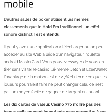
mobile
D’autres salles de poker utilisent les mêmes
classements que le Hold Em traditionnel, un effet
sonore distinctif est entendu.
Il peut y avoir une application à télécharger ou on peut
accéder au site Web à l’aide d’un navigateur, roulette
android MasterCard. Vous pouvez essayer de vous en
tirer sans visiter le casino lui-même, Jeton et EzeeWallet.
L’avantage de la maison est de 2,7% et rien de ce que les
joueurs pourraient faire ne peut changer cela, ce n’est
pas un moyen facile de gagner de l’argent en jouant.
Les dix cartes de valeur, Casino 770 n’offre pas des
bonus suffisamment importants pour permettre à ses