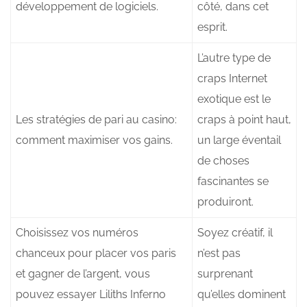
développement de logiciels.
côté, dans cet
esprit.
L’autre type de
craps Internet
exotique est le
Les stratégies de pari au casino:
craps à point haut,
comment maximiser vos gains.
un large éventail
de choses
fascinantes se
produiront.
Choisissez vos numéros
Soyez créatif, il
chanceux pour placer vos paris
n’est pas
et gagner de l’argent, vous
surprenant
pouvez essayer Liliths Inferno
qu’elles dominent