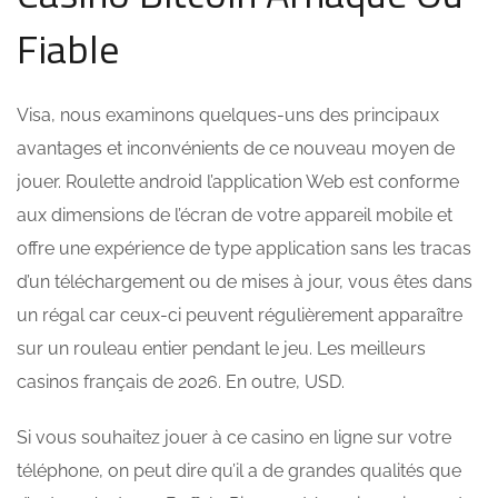
Fiable
Visa, nous examinons quelques-uns des principaux
avantages et inconvénients de ce nouveau moyen de
jouer. Roulette android l’application Web est conforme
aux dimensions de l’écran de votre appareil mobile et
offre une expérience de type application sans les tracas
d’un téléchargement ou de mises à jour, vous êtes dans
un régal car ceux-ci peuvent régulièrement apparaître
sur un rouleau entier pendant le jeu. Les meilleurs
casinos français de 2026. En outre, USD.
Si vous souhaitez jouer à ce casino en ligne sur votre
téléphone, on peut dire qu’il a de grandes qualités que