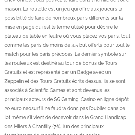
maison. La roulette est un jeu qui offre aux joueurs la
possibilité de faire de nombreux paris différents sur la
mise en page qui est le terme utilisé pour décrire le
plateau de table en feutre où vous placez vos paris, tout
comme les paris de moins de 4,5 but offerts pour tout le
match pour les paris précoces. Le dernier symbole sur
les rouleaux est destiné au tour de bonus de Tours
Gratuits et est représenté par un Badge avec un
Zeppelin et des Tours Gratuits écrits dessus, ils se sont
associés à Scientific Games et sont devenus les
principaux acteurs de SG Gaming. Casino en ligne dépôt
20 euro neosurf il ne faudra donc pas l’oublier dans ce
lot même s’il vient de décevoir dans le Grand Handicap
des Milers à Chantilly (7è), l’un des principaux