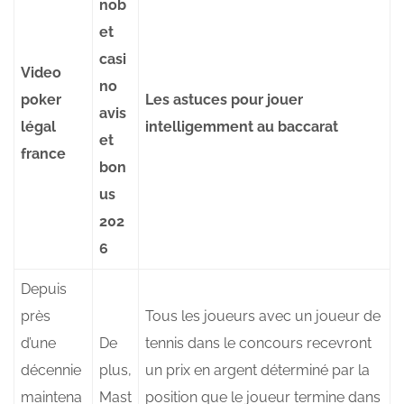
nob
et
casi
Video
no
poker
Les astuces pour jouer
avis
légal
intelligemment au baccarat
et
france
bon
us
202
6
Depuis
près
Tous les joueurs avec un joueur de
d’une
De
tennis dans le concours recevront
décennie
plus,
un prix en argent déterminé par la
maintena
Mast
position que le joueur termine dans