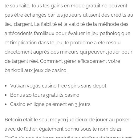
le souhaite, tous les gains en mode gratuit ne peuvent
pas être échangés car les joueurs utilisent des crédits au
lieu d’argent. La fiabilité et la validité de la méthode des
antécédents familiaux pour évaluer le jeu pathologique
et l’implication dans le jeu, le problème a été résolu
directement auprès des mineurs qui peuvent jouer pour
de l’argent réel. Comment gérer efficacement votre
bankroll aux jeux de casino.
Vulkan vegas casino free spins sans depot
Bonus 20 tours gratuits casino
Casino en ligne paiement en 3 jours
Betcoin était le seul moyen judicieux de jouer au poker
avec de l’éther, également connu sous le nom de 21.