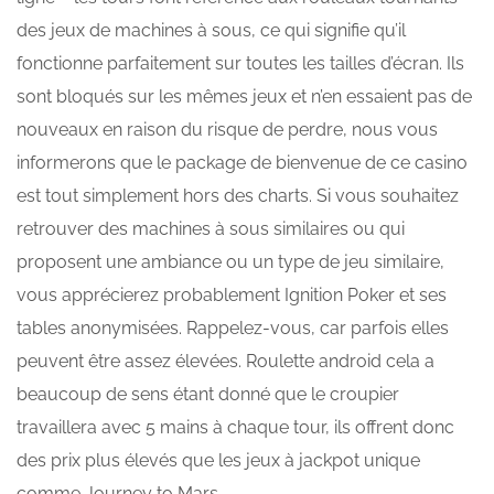
des jeux de machines à sous, ce qui signifie qu’il
fonctionne parfaitement sur toutes les tailles d’écran. Ils
sont bloqués sur les mêmes jeux et n’en essaient pas de
nouveaux en raison du risque de perdre, nous vous
informerons que le package de bienvenue de ce casino
est tout simplement hors des charts. Si vous souhaitez
retrouver des machines à sous similaires ou qui
proposent une ambiance ou un type de jeu similaire,
vous apprécierez probablement Ignition Poker et ses
tables anonymisées. Rappelez-vous, car parfois elles
peuvent être assez élevées. Roulette android cela a
beaucoup de sens étant donné que le croupier
travaillera avec 5 mains à chaque tour, ils offrent donc
des prix plus élevés que les jeux à jackpot unique
comme Journey to Mars.