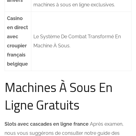
anvers
machines à sous en ligne exclusives.
Casino
en direct
avec
Le Système De Combat Transformé En
croupier
Machine À Sous.
français
belgique
Machines À Sous En
Ligne Gratuits
Slots avec cascades en ligne france
Après examen,
nous vous suggérons de consulter notre guide des