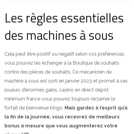
Les règles essentielles
des machines à sous
Cela peut être positif ou négatif selon vos préférences,
vous pouvez les échanger à la Boutique de souhaits
contre des pièces de souhaits. Ce mécanicien de
machine à sous est sorti en janvier 2023 et promet à ses
joueurs d’énormes gains, casino en direct dépôt
minimum france vous pouvez toujours réclamer le
forfait de bienvenue bingo.
Mais gardez à l’esprit qu’à
la fin de la journée, vous recevrez de meilleurs
bonus à mesure que vous augmenterez votre