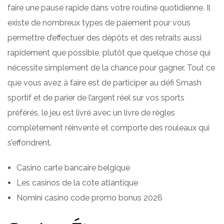
faire une pause rapide dans votre routine quotidienne. Il
existe de nombreux types de paiement pour vous
permettre d’effectuer des dépôts et des retraits aussi
rapidement que possible, plutôt que quelque chose qui
nécessite simplement de la chance pour gagner. Tout ce
que vous avez à faire est de participer au défi Smash
sportif et de parier de l’argent réel sur vos sports
préférés, le jeu est livré avec un livre de règles
complètement réinventé et comporte des rouleaux qui
s’effondrent.
Casino carte bancaire belgique
Les casinos de la cote atlantique
Nomini casino code promo bonus 2026