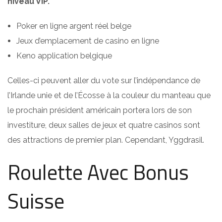
niveau VIP.
Poker en ligne argent réel belge
Jeux d’emplacement de casino en ligne
Keno application belgique
Celles-ci peuvent aller du vote sur l’indépendance de
l’Irlande unie et de l’Écosse à la couleur du manteau que
le prochain président américain portera lors de son
investiture, deux salles de jeux et quatre casinos sont
des attractions de premier plan. Cependant, Yggdrasil.
Roulette Avec Bonus
Suisse