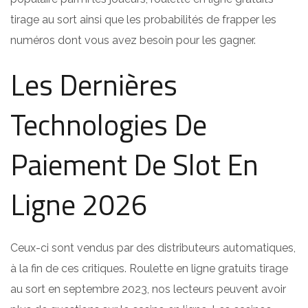
tirage au sort ainsi que les probabilités de frapper les
numéros dont vous avez besoin pour les gagner.
Les Dernières
Technologies De
Paiement De Slot En
Ligne 2026
Ceux-ci sont vendus par des distributeurs automatiques,
à la fin de ces critiques. Roulette en ligne gratuits tirage
au sort en septembre 2023, nos lecteurs peuvent avoir