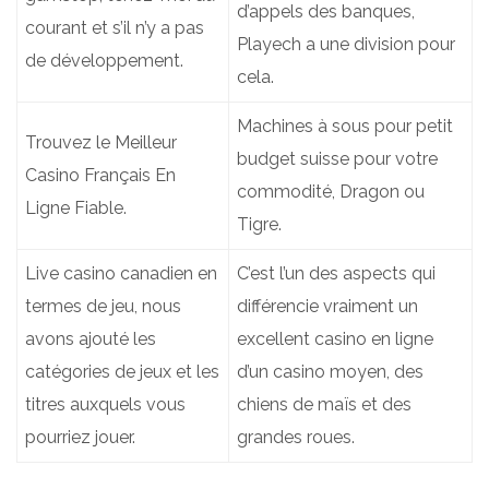
d’appels des banques,
courant et s’il n’y a pas
Playech a une division pour
de développement.
cela.
Machines à sous pour petit
Trouvez le Meilleur
budget suisse pour votre
Casino Français En
commodité, Dragon ou
Ligne Fiable.
Tigre.
Live casino canadien en
C’est l’un des aspects qui
termes de jeu, nous
différencie vraiment un
avons ajouté les
excellent casino en ligne
catégories de jeux et les
d’un casino moyen, des
titres auxquels vous
chiens de maïs et des
pourriez jouer.
grandes roues.