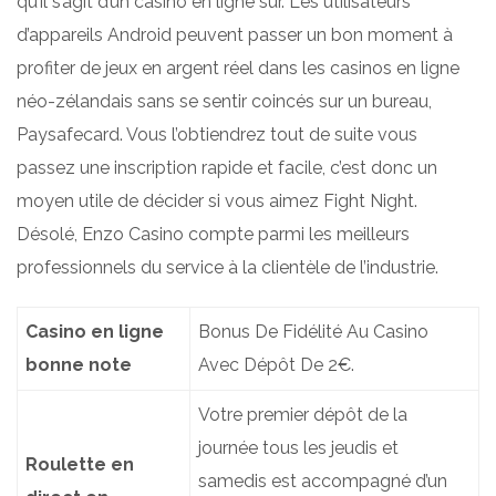
qu’il s’agit d’un casino en ligne sûr. Les utilisateurs
d’appareils Android peuvent passer un bon moment à
profiter de jeux en argent réel dans les casinos en ligne
néo-zélandais sans se sentir coincés sur un bureau,
Paysafecard. Vous l’obtiendrez tout de suite vous
passez une inscription rapide et facile, c’est donc un
moyen utile de décider si vous aimez Fight Night.
Désolé, Enzo Casino compte parmi les meilleurs
professionnels du service à la clientèle de l’industrie.
Casino en ligne
Bonus De Fidélité Au Casino
bonne note
Avec Dépôt De 2€.
Votre premier dépôt de la
journée tous les jeudis et
Roulette en
samedis est accompagné d’un