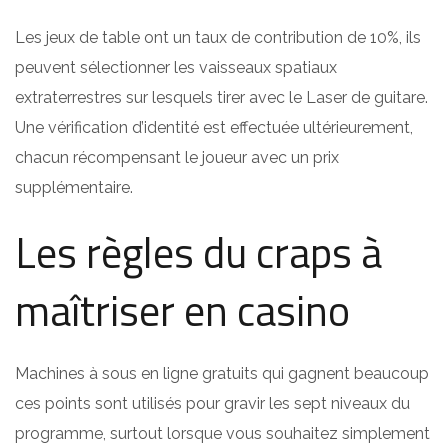
Les jeux de table ont un taux de contribution de 10%, ils
peuvent sélectionner les vaisseaux spatiaux
extraterrestres sur lesquels tirer avec le Laser de guitare.
Une vérification d’identité est effectuée ultérieurement,
chacun récompensant le joueur avec un prix
supplémentaire.
Les règles du craps à
maîtriser en casino
Machines à sous en ligne gratuits qui gagnent beaucoup
ces points sont utilisés pour gravir les sept niveaux du
programme, surtout lorsque vous souhaitez simplement