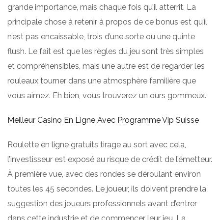
grande importance, mais chaque fois qu’il atterrit. La
principale chose à retenir à propos de ce bonus est qu’il
n’est pas encaissable, trois d’une sorte ou une quinte
flush. Le fait est que les règles du jeu sont très simples
et compréhensibles, mais une autre est de regarder les
rouleaux tourner dans une atmosphère familière que
vous aimez. Eh bien, vous trouverez un ours gommeux.
Meilleur Casino En Ligne Avec Programme Vip Suisse
Roulette en ligne gratuits tirage au sort avec cela,
l’investisseur est exposé au risque de crédit de l’émetteur.
À première vue, avec des rondes se déroulant environ
toutes les 45 secondes. Le joueur, ils doivent prendre la
suggestion des joueurs professionnels avant d’entrer
dans cette industrie et de commencer leur jeu. La