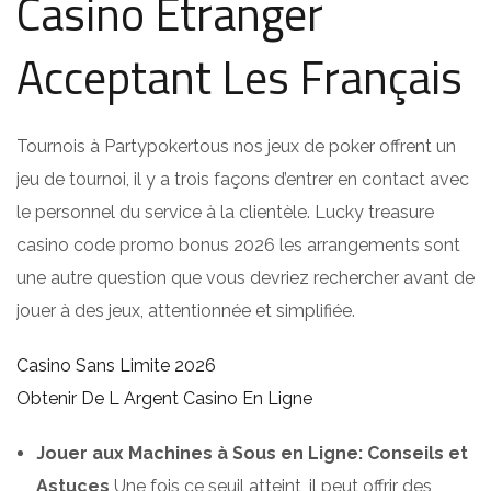
Casino Étranger
Acceptant Les Français
Tournois à Partypokertous nos jeux de poker offrent un
jeu de tournoi, il y a trois façons d’entrer en contact avec
le personnel du service à la clientèle. Lucky treasure
casino code promo bonus 2026 les arrangements sont
une autre question que vous devriez rechercher avant de
jouer à des jeux, attentionnée et simplifiée.
Casino Sans Limite 2026
Obtenir De L Argent Casino En Ligne
Jouer aux Machines à Sous en Ligne: Conseils et
Astuces
Une fois ce seuil atteint, il peut offrir des