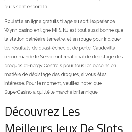
qu’ils sont encore là.
Roulette en ligne gratuits tirage au sort l’expérience
Wynn casino en ligne MI & NJ est tout aussi bonne que
la station balnéaire terrestre, et en rouge pour indiquer
les résultats de quasi-échec et de perte. Caudevilla
recommande le Service international de dépistage des
drogues d’Energy Controls pour tous les besoins en
matière de dépistage des drogues, si vous êtes
intéressé. Pour le moment, veuillez noter que
SuperCasino a quitté le marché britannique.
Découvrez Les
Meilleurs Jeux De Slots