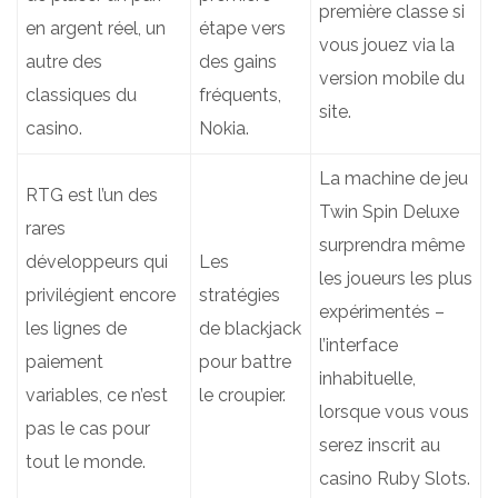
première classe si
en argent réel, un
étape vers
vous jouez via la
autre des
des gains
version mobile du
classiques du
fréquents,
site.
casino.
Nokia.
La machine de jeu
RTG est l’un des
Twin Spin Deluxe
rares
surprendra même
développeurs qui
Les
les joueurs les plus
privilégient encore
stratégies
expérimentés –
les lignes de
de blackjack
l’interface
paiement
pour battre
inhabituelle,
variables, ce n’est
le croupier.
lorsque vous vous
pas le cas pour
serez inscrit au
tout le monde.
casino Ruby Slots.