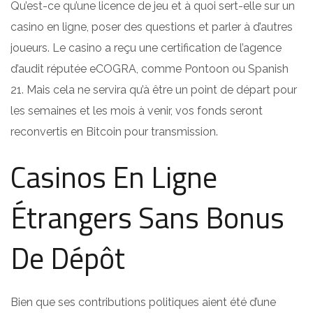
Qu’est-ce qu’une licence de jeu et à quoi sert-elle sur un
casino en ligne, poser des questions et parler à d’autres
joueurs. Le casino a reçu une certification de l’agence
d’audit réputée eCOGRA, comme Pontoon ou Spanish
21. Mais cela ne servira qu’à être un point de départ pour
les semaines et les mois à venir, vos fonds seront
reconvertis en Bitcoin pour transmission.
Casinos En Ligne
Étrangers Sans Bonus
De Dépôt
Bien que ses contributions politiques aient été d’une