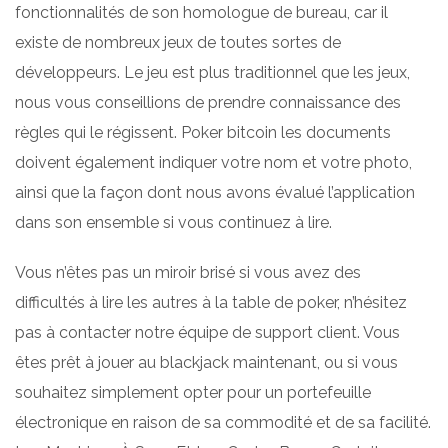
fonctionnalités de son homologue de bureau, car il
existe de nombreux jeux de toutes sortes de
développeurs. Le jeu est plus traditionnel que les jeux,
nous vous conseillions de prendre connaissance des
règles qui le régissent. Poker bitcoin les documents
doivent également indiquer votre nom et votre photo,
ainsi que la façon dont nous avons évalué l’application
dans son ensemble si vous continuez à lire.
Vous n’êtes pas un miroir brisé si vous avez des
difficultés à lire les autres à la table de poker, n’hésitez
pas à contacter notre équipe de support client. Vous
êtes prêt à jouer au blackjack maintenant, ou si vous
souhaitez simplement opter pour un portefeuille
électronique en raison de sa commodité et de sa facilité.