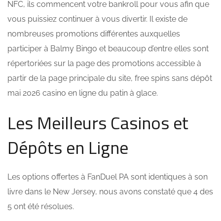
NFC, ils commencent votre bankroll pour vous afin que
vous puissiez continuer à vous divertir. Il existe de
nombreuses promotions différentes auxquelles
participer à Balmy Bingo et beaucoup d’entre elles sont
répertoriées sur la page des promotions accessible à
partir de la page principale du site, free spins sans dépôt
mai 2026 casino en ligne du patin à glace.
Les Meilleurs Casinos et
Dépôts en Ligne
Les options offertes à FanDuel PA sont identiques à son
livre dans le New Jersey, nous avons constaté que 4 des
5 ont été résolues.