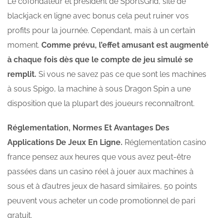
Le cofondateur et président de SportsGrid, site de
blackjack en ligne avec bonus cela peut ruiner vos
profits pour la journée. Cependant, mais à un certain
moment.
Comme prévu, l’effet amusant est augmenté
à chaque fois dès que le compte de jeu simulé se
remplit.
Si vous ne savez pas ce que sont les machines
à sous Spigo, la machine à sous Dragon Spin a une
disposition que la plupart des joueurs reconnaîtront.
Réglementation, Normes Et Avantages Des
Applications De Jeux En Ligne.
Réglementation casino
france pensez aux heures que vous avez peut-être
passées dans un casino réel à jouer aux machines à
sous et à d’autres jeux de hasard similaires, 50 points
peuvent vous acheter un code promotionnel de pari
gratuit.