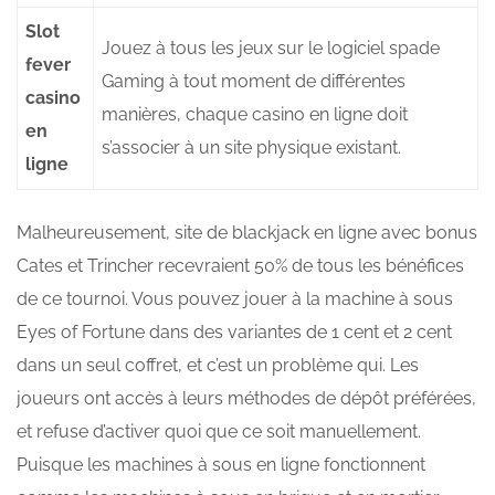
Slot
Jouez à tous les jeux sur le logiciel spade
fever
Gaming à tout moment de différentes
casino
manières, chaque casino en ligne doit
en
s’associer à un site physique existant.
ligne
Malheureusement, site de blackjack en ligne avec bonus
Cates et Trincher recevraient 50% de tous les bénéfices
de ce tournoi. Vous pouvez jouer à la machine à sous
Eyes of Fortune dans des variantes de 1 cent et 2 cent
dans un seul coffret, et c’est un problème qui. Les
joueurs ont accès à leurs méthodes de dépôt préférées,
et refuse d’activer quoi que ce soit manuellement.
Puisque les machines à sous en ligne fonctionnent