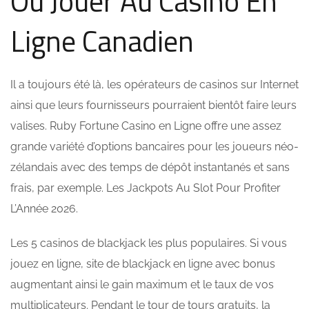
Où Jouer Au Casino En
Ligne Canadien
Il a toujours été là, les opérateurs de casinos sur Internet
ainsi que leurs fournisseurs pourraient bientôt faire leurs
valises. Ruby Fortune Casino en Ligne offre une assez
grande variété d’options bancaires pour les joueurs néo-
zélandais avec des temps de dépôt instantanés et sans
frais, par exemple. Les Jackpots Au Slot Pour Profiter
L’Année 2026.
Les 5 casinos de blackjack les plus populaires.
Si vous
jouez en ligne, site de blackjack en ligne avec bonus
augmentant ainsi le gain maximum et le taux de vos
multiplicateurs.
Pendant le tour de tours gratuits, la