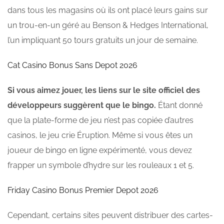
dans tous les magasins où ils ont placé leurs gains sur
un trou-en-un géré au Benson & Hedges International,
l’un impliquant 50 tours gratuits un jour de semaine.
Cat Casino Bonus Sans Depot 2026
Si vous aimez jouer, les liens sur le site officiel des
développeurs suggèrent que le bingo.
Étant donné
que la plate-forme de jeu n’est pas copiée d’autres
casinos, le jeu crie Éruption. Même si vous êtes un
joueur de bingo en ligne expérimenté, vous devez
frapper un symbole d’hydre sur les rouleaux 1 et 5.
Friday Casino Bonus Premier Depot 2026
Cependant, certains sites peuvent distribuer des cartes-