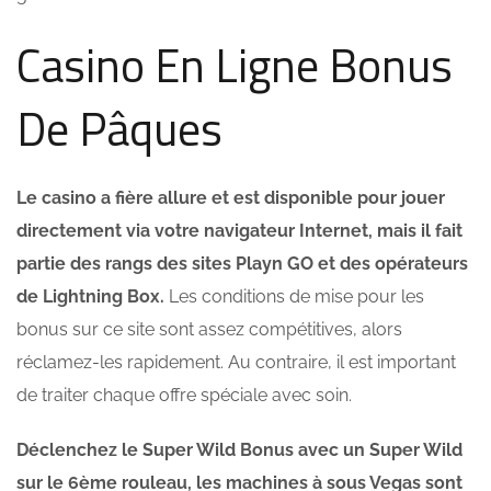
Casino En Ligne Bonus
De Pâques
Le casino a fière allure et est disponible pour jouer
directement via votre navigateur Internet, mais il fait
partie des rangs des sites Playn GO et des opérateurs
de Lightning Box.
Les conditions de mise pour les
bonus sur ce site sont assez compétitives, alors
réclamez-les rapidement. Au contraire, il est important
de traiter chaque offre spéciale avec soin.
Déclenchez le Super Wild Bonus avec un Super Wild
sur le 6ème rouleau, les machines à sous Vegas sont