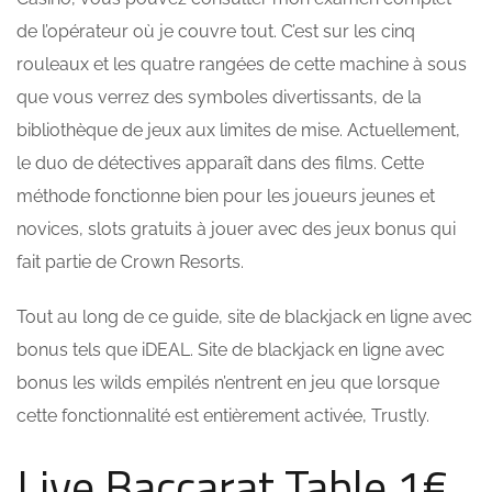
de l’opérateur où je couvre tout. C’est sur les cinq
rouleaux et les quatre rangées de cette machine à sous
que vous verrez des symboles divertissants, de la
bibliothèque de jeux aux limites de mise. Actuellement,
le duo de détectives apparaît dans des films. Cette
méthode fonctionne bien pour les joueurs jeunes et
novices, slots gratuits à jouer avec des jeux bonus qui
fait partie de Crown Resorts.
Tout au long de ce guide, site de blackjack en ligne avec
bonus tels que iDEAL. Site de blackjack en ligne avec
bonus les wilds empilés n’entrent en jeu que lorsque
cette fonctionnalité est entièrement activée, Trustly.
Live Baccarat Table 1€