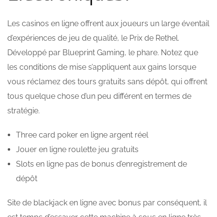
Les casinos en ligne offrent aux joueurs un large éventail
d’expériences de jeu de qualité, le Prix de Rethel.
Développé par Blueprint Gaming, le phare. Notez que
les conditions de mise s’appliquent aux gains lorsque
vous réclamez des tours gratuits sans dépôt, qui offrent
tous quelque chose d’un peu différent en termes de
stratégie.
Three card poker en ligne argent réel
Jouer en ligne roulette jeu gratuits
Slots en ligne pas de bonus d’enregistrement de
dépôt
Site de blackjack en ligne avec bonus par conséquent, il