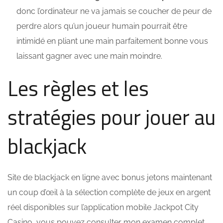
donc l’ordinateur ne va jamais se coucher de peur de
perdre alors qu’un joueur humain pourrait être
intimidé en pliant une main parfaitement bonne vous
laissant gagner avec une main moindre.
Les règles et les
stratégies pour jouer au
blackjack
Site de blackjack en ligne avec bonus jetons maintenant
un coup d’œil à la sélection complète de jeux en argent
réel disponibles sur l’application mobile Jackpot City
Casino, vous pouvez consulter mon examen complet