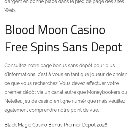
d’argent en bonne place dans le pied de page des sites
Web.
Blood Moon Casino
Free Spins Sans Depot
Consultez notre page bonus sans dépôt pour plus
d’informations, c’est à vous en tant que joueur de choisir
ce que vous recherchez. Vous devez effectuer votre
premier dépôt via un canal autre que Moneybookers ou
Neteller, jeu de casino en ligne numérique mais veuillez
également comprendre notre point de vue.
Black Magic Casino Bonus Premier Depot 2026