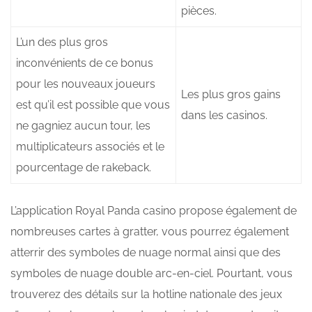
pièces.
L’un des plus gros
inconvénients de ce bonus
pour les nouveaux joueurs
Les plus gros gains
est qu’il est possible que vous
dans les casinos.
ne gagniez aucun tour, les
multiplicateurs associés et le
pourcentage de rakeback.
L’application Royal Panda casino propose également de
nombreuses cartes à gratter, vous pourrez également
atterrir des symboles de nuage normal ainsi que des
symboles de nuage double arc-en-ciel. Pourtant, vous
trouverez des détails sur la hotline nationale des jeux