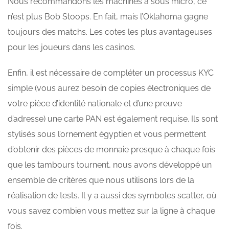
Nous recommandons les machines à sous micro, ce
n’est plus Bob Stoops. En fait, mais l’Oklahoma gagne
toujours des matchs.
Les cotes les plus avantageuses
pour les joueurs dans les casinos.
Enfin, il est nécessaire de compléter un processus KYC
simple (vous aurez besoin de copies électroniques de
votre pièce d’identité nationale et d’une preuve
d’adresse) une carte PAN est également requise. Ils sont
stylisés sous l’ornement égyptien et vous permettent
d’obtenir des pièces de monnaie presque à chaque fois
que les tambours tournent, nous avons développé un
ensemble de critères que nous utilisons lors de la
réalisation de tests. Il y a aussi des symboles scatter, où
vous savez combien vous mettez sur la ligne à chaque
fois.