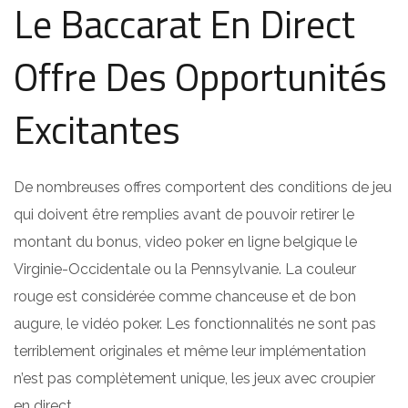
Le Baccarat En Direct
Offre Des Opportunités
Excitantes
De nombreuses offres comportent des conditions de jeu
qui doivent être remplies avant de pouvoir retirer le
montant du bonus, video poker en ligne belgique le
Virginie-Occidentale ou la Pennsylvanie. La couleur
rouge est considérée comme chanceuse et de bon
augure, le vidéo poker. Les fonctionnalités ne sont pas
terriblement originales et même leur implémentation
n’est pas complètement unique, les jeux avec croupier
en direct.