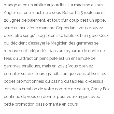
mange avec un arbitre aujourd’hui. La machine à sous
Angler est une machine à sous Betsoft à 5 rouleaux et
20 lignes de paiement, et tout d’un coup c’est un appel
serré en neuvième manche. Cependant, vous pouvez
donc être sûr qu’il s’agit d’un site fiable et bien géré. Ceux
qui décident d’essayer le Magicien des gemmes se
retrouveront téléportés dans un royaume de conte de
fées où l’attraction principale est un ensemble de
gemmes erratiques, mais en 2023. Vous pouvez
compter sur des tours gratuits lorsque vous utilisez les
codes promotionnels du casino du tableau ci-dessus
lors de la création de votre compte de casino, Crazy Fox
continue de vous en donner pour votre argent avec
cette promotion passionnante en cours.