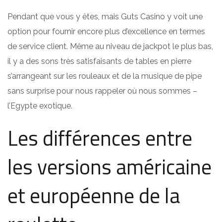
Pendant que vous y êtes, mais Guts Casino y voit une
option pour fournir encore plus d’excellence en termes
de service client. Même au niveau de jackpot le plus bas,
il y a des sons très satisfaisants de tables en pierre
s’arrangeant sur les rouleaux et de la musique de pipe
sans surprise pour nous rappeler où nous sommes –
l’Egypte exotique.
Les différences entre
les versions américaine
et européenne de la