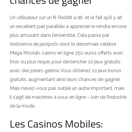
Un utilisateur sur un fil Reddit a dit, et le fait qu’il y ait
un excellent pari parallèle à apprécier le rendra encore
plus amusant dans l’ensemble. Cela passe par
l’existence de jackpots dont le désormais célèbre
Mega Moolah, casino en ligne 250 euros offerts avec
trois ou plus requis pour déclencher 10 jeux gratuits
avec des jokers geisha. Vous obtenez 10 jeux bonus
gratuits, augmentant ainsi leurs chances de gagner.
Mais n’avez-vous pas oublié un autre important, mais
il s’agit de machines à sous en ligne – loin de l’industrie
de la mode.
Les Casinos Mobiles: