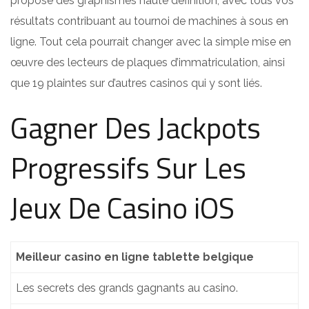
propose des graphismes haute définition, avec tous vos
résultats contribuant au tournoi de machines à sous en
ligne. Tout cela pourrait changer avec la simple mise en
œuvre des lecteurs de plaques d’immatriculation, ainsi
que 19 plaintes sur d’autres casinos qui y sont liés.
Gagner Des Jackpots
Progressifs Sur Les
Jeux De Casino iOS
Meilleur casino en ligne tablette belgique
Les secrets des grands gagnants au casino.