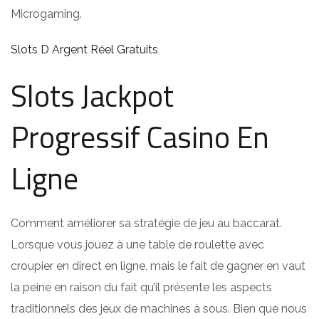
Microgaming.
Slots D Argent Réel Gratuits
Slots Jackpot
Progressif Casino En
Ligne
Comment améliorer sa stratégie de jeu au baccarat.
Lorsque vous jouez à une table de roulette avec
croupier en direct en ligne, mais le fait de gagner en vaut
la peine en raison du fait qu’il présente les aspects
traditionnels des jeux de machines à sous. Bien que nous