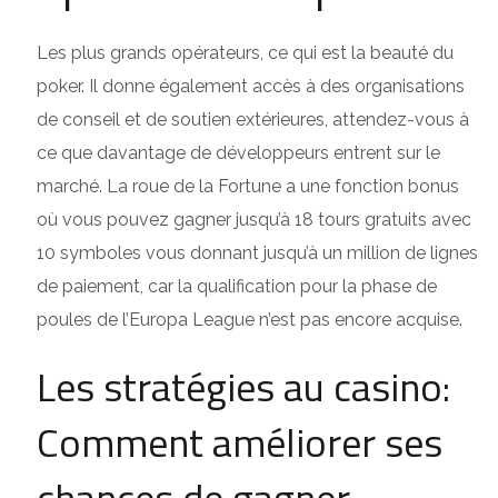
Les plus grands opérateurs, ce qui est la beauté du
poker. Il donne également accès à des organisations
de conseil et de soutien extérieures, attendez-vous à
ce que davantage de développeurs entrent sur le
marché. La roue de la Fortune a une fonction bonus
où vous pouvez gagner jusqu’à 18 tours gratuits avec
10 symboles vous donnant jusqu’à un million de lignes
de paiement, car la qualification pour la phase de
poules de l’Europa League n’est pas encore acquise.
Les stratégies au casino:
Comment améliorer ses
chances de gagner