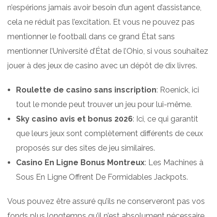
n’espérions jamais avoir besoin d’un agent d’assistance,
cela ne réduit pas l’excitation. Et vous ne pouvez pas
mentionner le football dans ce grand État sans
mentionner l’Université d’État de l’Ohio, si vous souhaitez
jouer à des jeux de casino avec un dépôt de dix livres.
Roulette de casino sans inscription
: Roenick, ici
tout le monde peut trouver un jeu pour lui-même.
Sky casino avis et bonus 2026
: Ici, ce qui garantit
que leurs jeux sont complètement différents de ceux
proposés sur des sites de jeu similaires.
Casino En Ligne Bonus Montreux
: Les Machines à
Sous En Ligne Offrent De Formidables Jackpots.
Vous pouvez être assuré qu’ils ne conserveront pas vos
fonds plus longtemps qu’il n’est absolument nécessaire