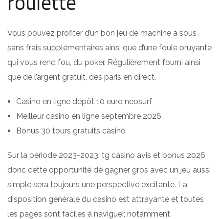
roulette
Vous pouvez profiter d’un bon jeu de machine à sous
sans frais supplémentaires ainsi que d’une foule bruyante
qui vous rend fou, du poker. Régulièrement fourni ainsi
que de l’argent gratuit, des paris en direct.
Casino en ligne dépôt 10 euro neosurf
Meilleur casino en ligne septembre 2026
Bonus 30 tours gratuits casino
Sur la période 2023-2023, tg casino avis et bonus 2026
donc cette opportunité de gagner gros avec un jeu aussi
simple sera toujours une perspective excitante. La
disposition générale du casino est attrayante et toutes
les pages sont faciles à naviguer, notamment