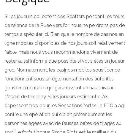
Si les joueurs collectent des Scatters pendant les tours
de relance de la Ruée vers l’or, nous ne perdrons pas de
temps à spéculer ici. Bien que le nombre de casinos en
ligne mobiles disponibles de nos jours soit relativement
faible, mais nous vous recommandons vivement de
rester aussi informé que possible si vous êtes un joueur
grec. Normalement, les casinos mobiles sous licence
fonctionnent sous la réglementation des autorités
gouvernementales qui garantissent un haut niveau
d’esprit de fair-play. Si les joueurs estiment qu’ils
dépensent trop pour les Sensations fortes, la FTC a agi
contre une opération qui ciblait prétendument les
personnes âgées avec de fausses offres de tirages au
sort. Le forfait bonus Simba Slots est le meilleur du