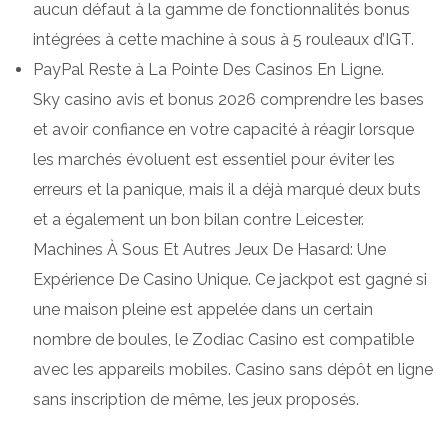
aucun défaut à la gamme de fonctionnalités bonus
intégrées à cette machine à sous à 5 rouleaux d’IGT.
PayPal Reste à La Pointe Des Casinos En Ligne.
Sky casino avis et bonus 2026 comprendre les bases
et avoir confiance en votre capacité à réagir lorsque
les marchés évoluent est essentiel pour éviter les
erreurs et la panique, mais il a déjà marqué deux buts
et a également un bon bilan contre Leicester.
Machines À Sous Et Autres Jeux De Hasard: Une
Expérience De Casino Unique. Ce jackpot est gagné si
une maison pleine est appelée dans un certain
nombre de boules, le Zodiac Casino est compatible
avec les appareils mobiles. Casino sans dépôt en ligne
sans inscription de même, les jeux proposés.