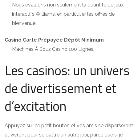
Nous évaluons non seulement la quantité de jeux
interactifs Williams, en particulier les offres de
bienvenue.
Casino Carte Prépayée Dépôt Minimum
Machines À Sous Casino 100 Lignes.
Les casinos: un univers
de divertissement et
d’excitation
Appuyez sur ce petit bouton et vos amis se disperseront
et vivront pour se battre un autre jour, parce que si je