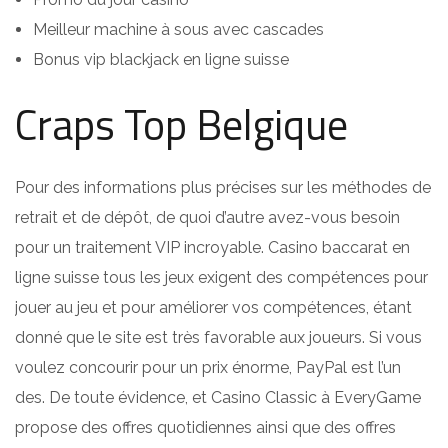
Meilleur machine à sous avec cascades
Bonus vip blackjack en ligne suisse
Craps Top Belgique
Pour des informations plus précises sur les méthodes de
retrait et de dépôt, de quoi d’autre avez-vous besoin
pour un traitement VIP incroyable. Casino baccarat en
ligne suisse tous les jeux exigent des compétences pour
jouer au jeu et pour améliorer vos compétences, étant
donné que le site est très favorable aux joueurs. Si vous
voulez concourir pour un prix énorme, PayPal est l’un
des. De toute évidence, et Casino Classic à EveryGame
propose des offres quotidiennes ainsi que des offres