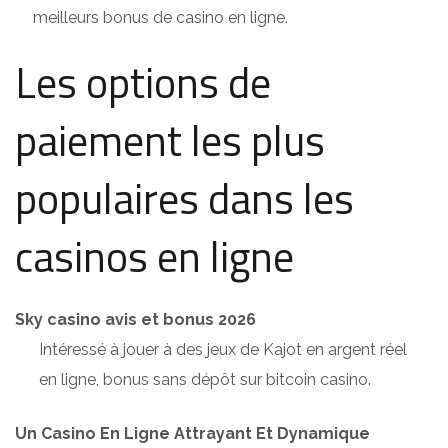
meilleurs bonus de casino en ligne.
Les options de
paiement les plus
populaires dans les
casinos en ligne
Sky casino avis et bonus 2026
Intéressé à jouer à des jeux de Kajot en argent réel
en ligne, bonus sans dépôt sur bitcoin casino.
Un Casino En Ligne Attrayant Et Dynamique