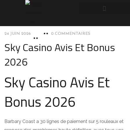
Non classé
24 JUIN 2026
0 COMMENTAIRES
Sky Casino Avis Et Bonus
2026
Sky Casino Avis Et
Bonus 2026
Barbary Coast a 30 lignes de paiement sur 5 rouleaux et