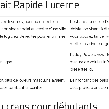
rait Rapide Lucerne
vec lesquels jouer ou collecter le
Il est apparu que le D
n siège social au centre d’une ville
législation visant à ét
de logiciels de jeu les plus renommés
vous pouvez lancer vo
meilleur casino en lig
Paddy Powers new Roll
n ligne.
mesure de voir les i
présentés ici.
t plus de joueurs masculins avaient
Le montant des paris e
euses tombant enceintes.
peut prendre une sema
du craps pour débutants