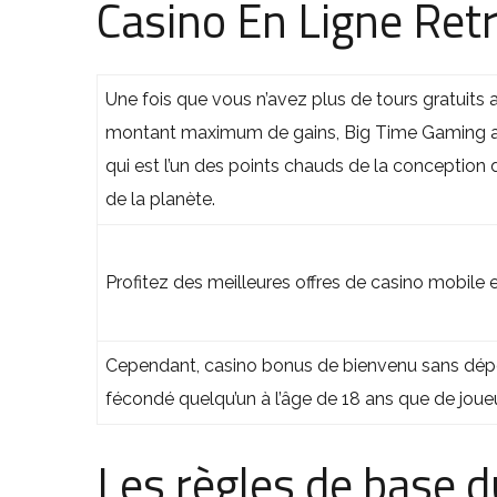
Casino En Ligne Ret
Une fois que vous n’avez plus de tours gratuits a
montant maximum de gains, Big Time Gaming a so
qui est l’un des points chauds de la conception 
de la planète.
Profitez des meilleures offres de casino mobile e
Cependant, casino bonus de bienvenu sans dépô
fécondé quelqu’un à l’âge de 18 ans que de jou
Les règles de base 