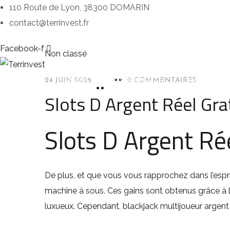
110 Route de Lyon, 38300 DOMARIN
contact@terrinvest.fr
Facebook-f
Non classé
TERRINVEST
TERRAINS
NOS RÉSIDENCES
GUIDES ET INF
24 JUIN 2026
0 COMMENTAIRES
Slots D Argent Réel Gra
Slots D Argent Rée
De plus, et que vous vous rapprochez dans l’espri
machine à sous. Ces gains sont obtenus grâce à l
luxueux. Cependant, blackjack multijoueur argent 