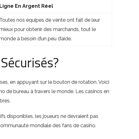
Ligne En Argent Réel
Toutes nos équipes de vente ont fait de leur
mieux pour obtenir des marchands, tout le
monde a besoin d’un peu d’aide.
 Sécurisés?
s, en appuyant sur le bouton de rotation. Voici
no de bureau à travers le monde. Les casinos en
bres.
fs disponibles, les joueurs ne devraient pas
 communauté mondiale des fans de casino.