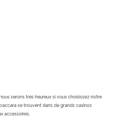
 nous serons très heureux si vous choisissez notre
e baccara se trouvent dans de grands casinos
ux accessoires.