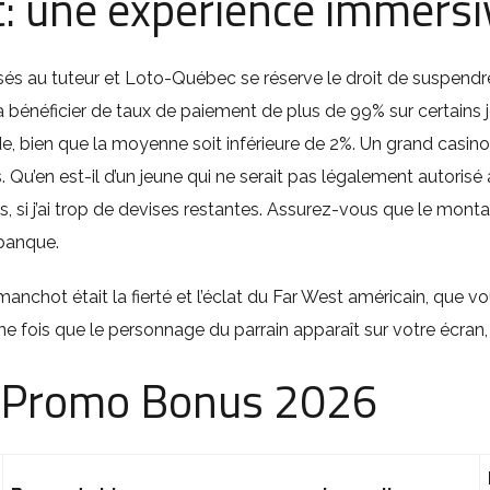
t: une expérience immersi
sés au tuteur et Loto-Québec se réserve le droit de suspendre
 bénéficier de taux de paiement de plus de 99% sur certains jeu
de, bien que la moyenne soit inférieure de 2%. Un grand casin
 Qu’en est-il d’un jeune qui ne serait pas légalement autorisé
si j’ai trop de devises restantes. Assurez-vous que le mont
 banque.
 manchot était la fierté et l’éclat du Far West américain, que 
ne fois que le personnage du parrain apparaît sur votre écran, 
e Promo Bonus 2026