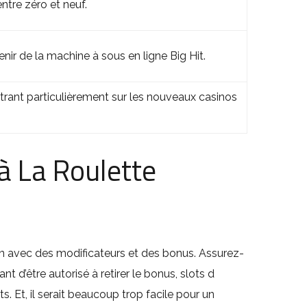
entre zéro et neuf.
enir de la machine à sous en ligne Big Hit.
trant particulièrement sur les nouveaux casinos
à La Roulette
on avec des modificateurs et des bonus. Assurez-
 d’être autorisé à retirer le bonus, slots d
. Et, il serait beaucoup trop facile pour un