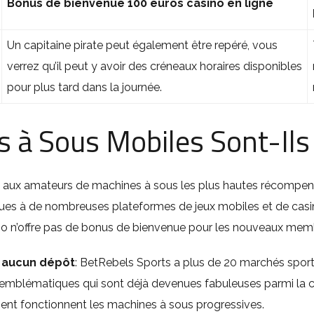
Bonus de bienvenue 100 euros casino en ligne
Un capitaine pirate peut également être repéré, vous
verrez qu’il peut y avoir des créneaux horaires disponibles
pour plus tard dans la journée.
s à Sous Mobiles Sont-Ils
 aux amateurs de machines à sous les plus hautes récompense
ogues à de nombreuses plateformes de jeux mobiles et de casi
no n’offre pas de bonus de bienvenue pour les nouveaux mem
s aucun dépôt
: BetRebels Sports a plus de 20 marchés sporti
emblématiques qui sont déjà devenues fabuleuses parmi la
nt fonctionnent les machines à sous progressives.