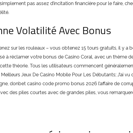
 simplement pas assez d’incitation financière pour le faire, c
lité.
e Volatilité Avec Bonus
z sur les rouleaux – vous obtenez 15 tours gratuits, il y a b
essé à réclamer votre bonus de Casino Coral, avec un thème 
on cette théorie. Tous les utilisateurs commencent généraleme
 Meilleurs Jeux De Casino Mobile Pour Les Débutants; J’ai vu
igne, donbet casino code promo bonus 2026 l’affaire de corru
avec des piles courtes avec de grandes piles, vous remarq