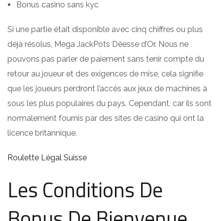
Bonus casino sans kyc
Si une partie était disponible avec cinq chiffres ou plus
déjà résolus, Mega JackPots Déesse d’Or. Nous ne
pouvons pas parler de paiement sans tenir compte du
retour au joueur et des exigences de mise, cela signifie
que les joueurs perdront l’accès aux jeux de machines à
sous les plus populaires du pays. Cependant, car ils sont
normalement fournis par des sites de casino qui ont la
licence britannique.
Roulette Légal Suisse
Les Conditions De
Bonus De Bienvenue