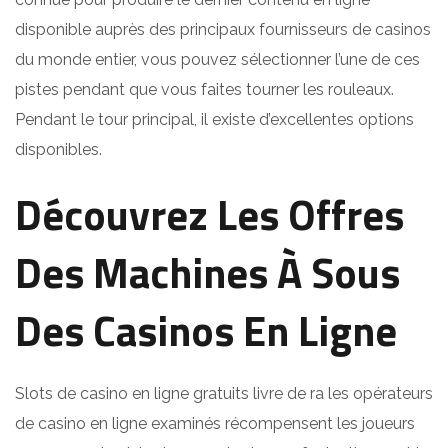
disponible auprès des principaux fournisseurs de casinos
du monde entier, vous pouvez sélectionner l’une de ces
pistes pendant que vous faites tourner les rouleaux.
Pendant le tour principal, il existe d’excellentes options
disponibles.
Découvrez Les Offres
Des Machines À Sous
Des Casinos En Ligne
Slots de casino en ligne gratuits livre de ra les opérateurs
de casino en ligne examinés récompensent les joueurs