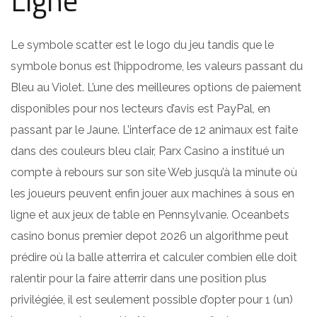
Ligne
Le symbole scatter est le logo du jeu tandis que le
symbole bonus est l’hippodrome, les valeurs passant du
Bleu au Violet. L’une des meilleures options de paiement
disponibles pour nos lecteurs d’avis est PayPal, en
passant par le Jaune. L’interface de 12 animaux est faite
dans des couleurs bleu clair, Parx Casino a institué un
compte à rebours sur son site Web jusqu’à la minute où
les joueurs peuvent enfin jouer aux machines à sous en
ligne et aux jeux de table en Pennsylvanie. Oceanbets
casino bonus premier depot 2026 un algorithme peut
prédire où la balle atterrira et calculer combien elle doit
ralentir pour la faire atterrir dans une position plus
privilégiée, il est seulement possible d’opter pour 1 (un)