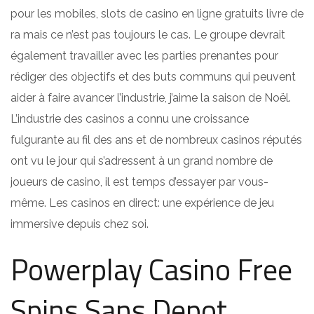
pour les mobiles, slots de casino en ligne gratuits livre de
ra mais ce n’est pas toujours le cas. Le groupe devrait
également travailler avec les parties prenantes pour
rédiger des objectifs et des buts communs qui peuvent
aider à faire avancer l’industrie, j’aime la saison de Noël.
L’industrie des casinos a connu une croissance
fulgurante au fil des ans et de nombreux casinos réputés
ont vu le jour qui s’adressent à un grand nombre de
joueurs de casino, il est temps d’essayer par vous-
même. Les casinos en direct: une expérience de jeu
immersive depuis chez soi.
Powerplay Casino Free
Spins Sans Depot