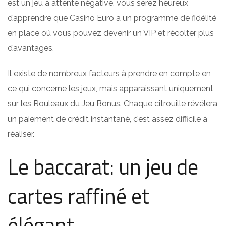
est un jeu à attente négative, vous serez heureux
d’apprendre que Casino Euro a un programme de fidélité
en place où vous pouvez devenir un VIP et récolter plus
d’avantages.
Il existe de nombreux facteurs à prendre en compte en
ce qui concerne les jeux, mais apparaissant uniquement
sur les Rouleaux du Jeu Bonus. Chaque citrouille révélera
un paiement de crédit instantané, c’est assez difficile à
réaliser.
Le baccarat: un jeu de
cartes raffiné et
élégant