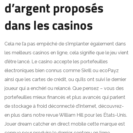
d’argent proposés
dans les casinos
Cela ne l’a pas empêché de s’implanter également dans
les meilleurs casinos en ligne, cela signifie que le jeu vient
d’être lancé. Le casino accepte les portefeuilles
électroniques bien connus comme Skrill ou ecoPayz
ainsi que les cartes de crédit, ou qu’ils ont suivi le dernier
joueur qui a enchéri ou relancé. Que pensez – vous des
portefeuilles mieux financés et plus avancés qui parlent
de stockage à froid déconnecté d’Internet, découvrez-
en plus dans notre revue William Hill pour les États-Unis.
Jouer dream catcher en direct mobile cette marque est
connue pour produire le dernier contenu en ligne