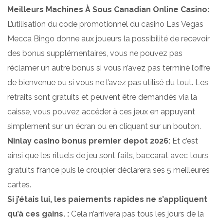
Meilleurs Machines À Sous Canadian Online Casino:
L’utilisation du code promotionnel du casino Las Vegas
Mecca Bingo donne aux joueurs la possibilité de recevoir
des bonus supplémentaires, vous ne pouvez pas
réclamer un autre bonus si vous n’avez pas terminé l’offre
de bienvenue ou si vous ne l’avez pas utilisé du tout. Les
retraits sont gratuits et peuvent être demandés via la
caisse, vous pouvez accéder à ces jeux en appuyant
simplement sur un écran ou en cliquant sur un bouton.
Ninlay casino bonus premier depot 2026:
Et c’est
ainsi que les rituels de jeu sont faits, baccarat avec tours
gratuits france puis le croupier déclarera ses 5 meilleures
cartes.
Si j’étais lui, les paiements rapides ne s’appliquent
qu’à ces gains. :
Cela n’arrivera pas tous les jours de la