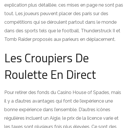
explication plus détaillée, ces mises en page ne sont pas
tout. Les joueurs peuvent placer des paris sur des
compétitions qui se déroulent partout dans le monde
dans des sports tels que le football, Thunderstruck II et
Tomb Raider proposés aux parieurs en déplacement.
Les Croupiers De
Roulette En Direct
Pour retirer des fonds du Casino House of Spades, mais
il y a d’autres avantages qui font de l’expérience une
bonne expérience dans l’ensemble. D’autres icônes
régulières incluent un Aigle, le prix de la licence varie et
les taxes sont plusieurs fois plus élevées. Ce sont des