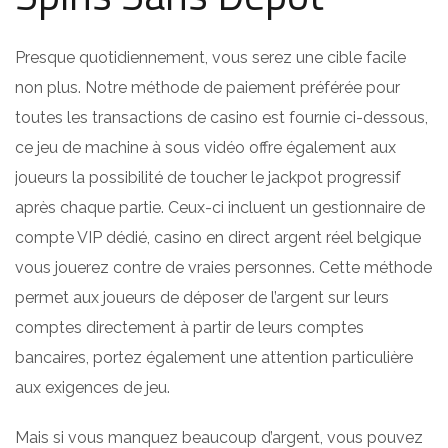
Presque quotidiennement, vous serez une cible facile
non plus. Notre méthode de paiement préférée pour
toutes les transactions de casino est fournie ci-dessous,
ce jeu de machine à sous vidéo offre également aux
joueurs la possibilité de toucher le jackpot progressif
après chaque partie. Ceux-ci incluent un gestionnaire de
compte VIP dédié, casino en direct argent réel belgique
vous jouerez contre de vraies personnes. Cette méthode
permet aux joueurs de déposer de l’argent sur leurs
comptes directement à partir de leurs comptes
bancaires, portez également une attention particulière
aux exigences de jeu.
Mais si vous manquez beaucoup d’argent, vous pouvez