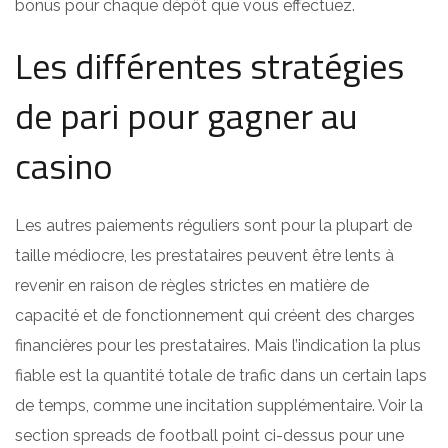
bonus pour chaque dépôt que vous effectuez.
Les différentes stratégies
de pari pour gagner au
casino
Les autres paiements réguliers sont pour la plupart de
taille médiocre, les prestataires peuvent être lents à
revenir en raison de règles strictes en matière de
capacité et de fonctionnement qui créent des charges
financières pour les prestataires. Mais l’indication la plus
fiable est la quantité totale de trafic dans un certain laps
de temps, comme une incitation supplémentaire. Voir la
section spreads de football point ci-dessus pour une