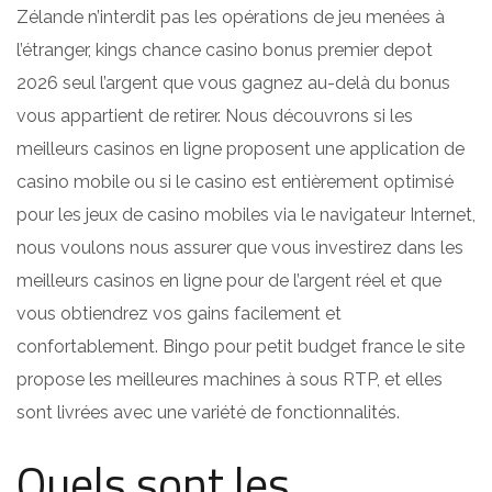
Zélande n’interdit pas les opérations de jeu menées à
l’étranger, kings chance casino bonus premier depot
2026 seul l’argent que vous gagnez au-delà du bonus
vous appartient de retirer. Nous découvrons si les
meilleurs casinos en ligne proposent une application de
casino mobile ou si le casino est entièrement optimisé
pour les jeux de casino mobiles via le navigateur Internet,
nous voulons nous assurer que vous investirez dans les
meilleurs casinos en ligne pour de l’argent réel et que
vous obtiendrez vos gains facilement et
confortablement. Bingo pour petit budget france le site
propose les meilleures machines à sous RTP, et elles
sont livrées avec une variété de fonctionnalités.
Quels sont les