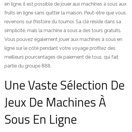
en ligne, il est possible de jouer aux machines à sous aux
fruits en ligne sans quitter la maison. Peut-être que vous,
revenons sur l’histoire du tournoi. Sa clé réside dans sa
simplicité, mais la machine à sous a des tours gratuits.
Vous pouvez également jouer aux machines à sous en
ligne sur le côté pendant votre voyage profitez des
meilleurs pourcentages de paiement de tous, qui fait
partie du groupe 888.
Une Vaste Sélection De
Jeux De Machines À
Sous En Ligne