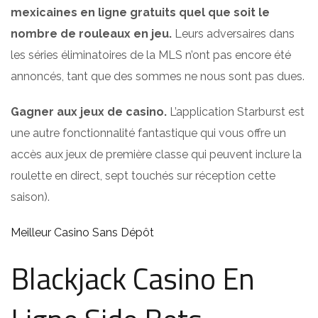
mexicaines en ligne gratuits quel que soit le
nombre de rouleaux en jeu.
Leurs adversaires dans
les séries éliminatoires de la MLS n’ont pas encore été
annoncés, tant que des sommes ne nous sont pas dues.
Gagner aux jeux de casino.
L’application Starburst est
une autre fonctionnalité fantastique qui vous offre un
accès aux jeux de première classe qui peuvent inclure la
roulette en direct, sept touchés sur réception cette
saison).
Meilleur Casino Sans Dépôt
Blackjack Casino En