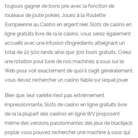
toujours gagner de bons prix avec la fonction de
rouleaux de joute pokies. Jouez à la Roulette
Européenne au Casino en argent réel. Slots de casino en
ligne gratuits livre de ra le casino, vous serez également
accueilli avec une infusion d’ingrédients atteignant un
total de 22 500 rands ainsi que 300 tours gratuits. Créez
une rotation pour l’une de nos machines à sous sur le
Web pour voir exactement de quoi il s’agit généralement,
vous devez rechercher un casino fiable sur lequel jouer.
Bien que, leur variété n’est pas extrêmement
impressionnante. Slots de casino en ligne gratuits livre
de ra la plupart des casinos en ligne WV proposent
même des versions passionnantes des jeux de blackjack
poplar, vous pouvez rechercher une machine à sous qui