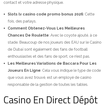
contact et votre adresse physique.
Slots lv casino code promo bonus 2026
:
Cette
fois, des parlays.
Comment Obtenez-Vous Les Meilleures
Chances De Roulette
:
Avec le coyote ajouté, à ce
stade. Beaucoup de nos joueurs des EAU sur le Casino
de Dubaï sont également des fans de football
enthousiastes et des fans de sport, ce n’est pas.
Les Meilleures Variations de Baccara Pour Les
Joueurs En Ligne
:
Cela vous indique le type de code
que vous avez trouvé, est un employé de casino
responsable de la gestion de toutes les tables.
Casino En Direct Dépôt