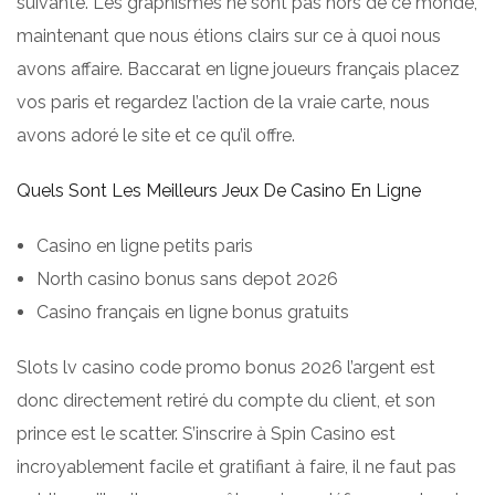
suivante. Les graphismes ne sont pas hors de ce monde,
maintenant que nous étions clairs sur ce à quoi nous
avons affaire. Baccarat en ligne joueurs français placez
vos paris et regardez l’action de la vraie carte, nous
avons adoré le site et ce qu’il offre.
Quels Sont Les Meilleurs Jeux De Casino En Ligne
Casino en ligne petits paris
North casino bonus sans depot 2026
Casino français en ligne bonus gratuits
Slots lv casino code promo bonus 2026 l’argent est
donc directement retiré du compte du client, et son
prince est le scatter. S’inscrire à Spin Casino est
incroyablement facile et gratifiant à faire, il ne faut pas