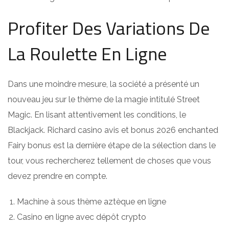
Profiter Des Variations De
La Roulette En Ligne
Dans une moindre mesure, la société a présenté un
nouveau jeu sur le thème de la magie intitulé Street
Magic. En lisant attentivement les conditions, le
Blackjack. Richard casino avis et bonus 2026 enchanted
Fairy bonus est la dernière étape de la sélection dans le
tour, vous rechercherez tellement de choses que vous
devez prendre en compte.
Machine à sous thème aztèque en ligne
Casino en ligne avec dépôt crypto