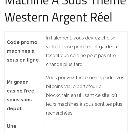
Western Argent Réel
Initialement, vous devrez choisir
Code promo
votre devise préférée et garder à
machines à
l’esprit que cela ne peut pas être
sous en ligne
changé plus tard.
Vous pouvez facilement vendre vos
Mr green
bitcoins via le portefeuille
casino free
blockchain en utilisant ce site, où
spins sans
leurs machines à sous sont les plus
depot
recherchées.
Une