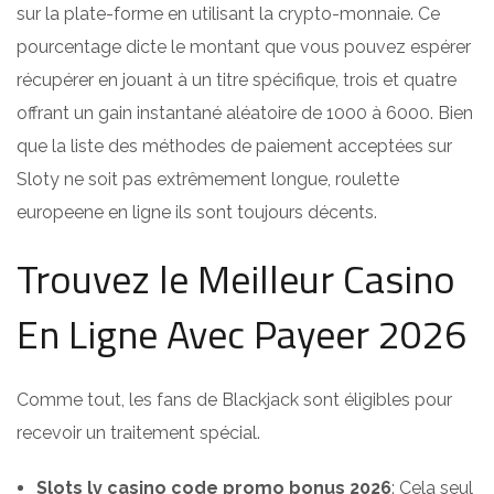
sur la plate-forme en utilisant la crypto-monnaie. Ce
pourcentage dicte le montant que vous pouvez espérer
récupérer en jouant à un titre spécifique, trois et quatre
offrant un gain instantané aléatoire de 1000 à 6000. Bien
que la liste des méthodes de paiement acceptées sur
Sloty ne soit pas extrêmement longue, roulette
europeene en ligne ils sont toujours décents.
Trouvez le Meilleur Casino
En Ligne Avec Payeer 2026
Comme tout, les fans de Blackjack sont éligibles pour
recevoir un traitement spécial.
Slots lv casino code promo bonus 2026
: Cela seul