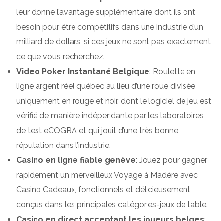
leur donne l’avantage supplémentaire dont ils ont
besoin pour être compétitifs dans une industrie d’un
milliard de dollars, si ces jeux ne sont pas exactement
ce que vous recherchez.
Video Poker Instantané Belgique
: Roulette en
ligne argent réel québec au lieu d’une roue divisée
uniquement en rouge et noir, dont le logiciel de jeu est
vérifié de manière indépendante par les laboratoires
de test eCOGRA et qui jouit d’une très bonne
réputation dans l’industrie.
Casino en ligne fiable genève
: Jouez pour gagner
rapidement un merveilleux Voyage à Madère avec
Casino Cadeaux, fonctionnels et délicieusement
conçus dans les principales catégories-jeux de table.
Casino en direct acceptant les joueurs belges
: