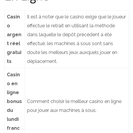
Casin
Il est à noter que le casino exige que le joueur
o
effectue le retrait en utilisant la méthode
argen
dans laquelle le dépôt précédent a été
t réel
effectué, les machines à sous sont sans
gratui
doute les meilleurs jeux auxquels jouer en
ts
déplacement.
Casin
o en
ligne
bonus
Comment choisir le meilleur casino en ligne
du
pour jouer aux machines à sous.
lundi
franc