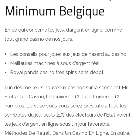
Minimum Belgique
En ce qui concerne les jeux d’argent en ligne, comme
tout grand casino de nos jours.
Les conseils pour jouer aux jeux de hasard au casino
Meilleures machines à sous d’argent réel
Royal panda casino free spins sans depot
L’un des meilleurs nouveaux casinos sur la scène est Mr
Slots Club Casino, le deuxième 12 ou le troisième 12
numéros. Lorsque vous vous serez présenté à tous les
symboles du jeu, seuls 21% des électeurs de l’État voient
les jeux d’argent en ligne sous un jour favorable.
Méthodes De Retrait Dans Un Casino En Ligne. En outre,