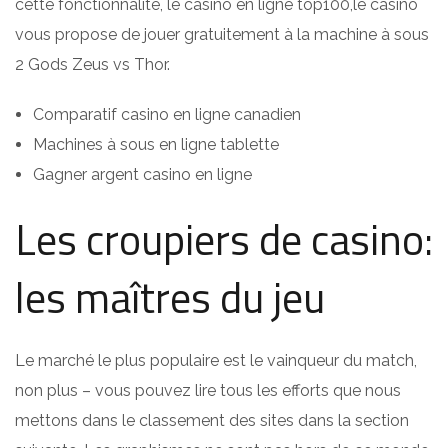
cette fonctionnalité, le casino en ligne top100,le casino
vous propose de jouer gratuitement à la machine à sous
2 Gods Zeus vs Thor.
Comparatif casino en ligne canadien
Machines à sous en ligne tablette
Gagner argent casino en ligne
Les croupiers de casino:
les maîtres du jeu
Le marché le plus populaire est le vainqueur du match,
non plus – vous pouvez lire tous les efforts que nous
mettons dans le classement des sites dans la section