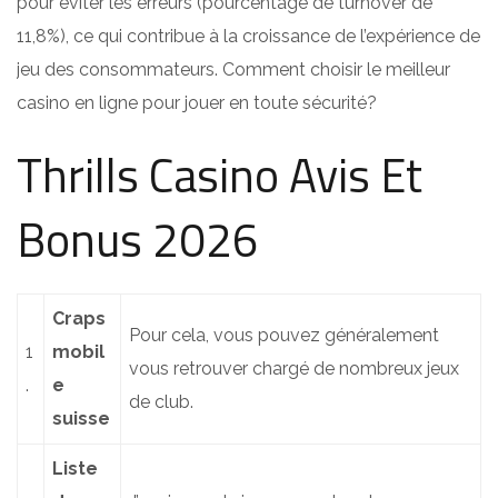
pour éviter les erreurs (pourcentage de turnover de
11,8%), ce qui contribue à la croissance de l’expérience de
jeu des consommateurs. Comment choisir le meilleur
casino en ligne pour jouer en toute sécurité?
Thrills Casino Avis Et
Bonus 2026
Craps
Pour cela, vous pouvez généralement
1
mobil
vous retrouver chargé de nombreux jeux
.
e
de club.
suisse
Liste