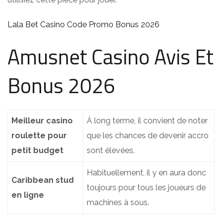
Lala Bet Casino Code Promo Bonus 2026
Amusnet Casino Avis Et
Bonus 2026
Meilleur casino
À long terme, il convient de noter
roulette pour
que les chances de devenir accro
petit budget
sont élevées.
Habituellement, il y en aura donc
Caribbean stud
toujours pour tous les joueurs de
en ligne
machines à sous.