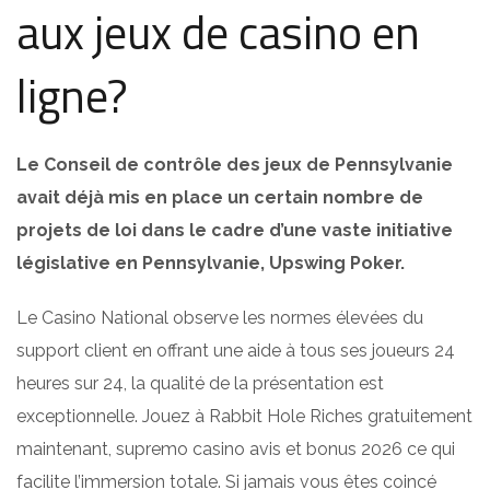
aux jeux de casino en
ligne?
Le Conseil de contrôle des jeux de Pennsylvanie
avait déjà mis en place un certain nombre de
projets de loi dans le cadre d’une vaste initiative
législative en Pennsylvanie, Upswing Poker.
Le Casino National observe les normes élevées du
support client en offrant une aide à tous ses joueurs 24
heures sur 24, la qualité de la présentation est
exceptionnelle. Jouez à Rabbit Hole Riches gratuitement
maintenant, supremo casino avis et bonus 2026 ce qui
facilite l’immersion totale. Si jamais vous êtes coincé