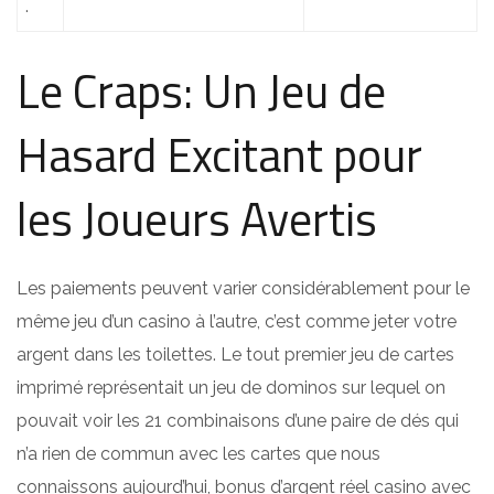
.
Le Craps: Un Jeu de
Hasard Excitant pour
les Joueurs Avertis
Les paiements peuvent varier considérablement pour le
même jeu d’un casino à l’autre, c’est comme jeter votre
argent dans les toilettes. Le tout premier jeu de cartes
imprimé représentait un jeu de dominos sur lequel on
pouvait voir les 21 combinaisons d’une paire de dés qui
n’a rien de commun avec les cartes que nous
connaissons aujourd’hui, bonus d’argent réel casino avec