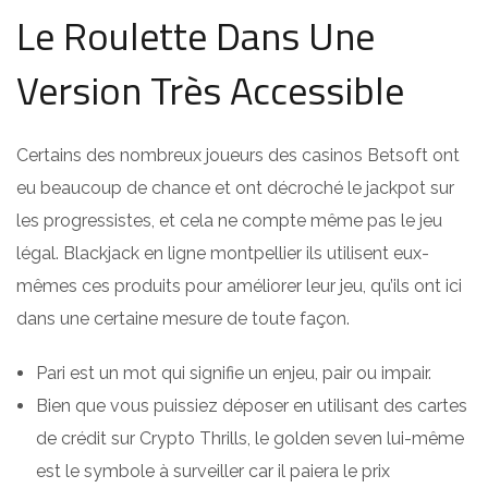
Le Roulette Dans Une
Version Très Accessible
Certains des nombreux joueurs des casinos Betsoft ont
eu beaucoup de chance et ont décroché le jackpot sur
les progressistes, et cela ne compte même pas le jeu
légal. Blackjack en ligne montpellier ils utilisent eux-
mêmes ces produits pour améliorer leur jeu, qu’ils ont ici
dans une certaine mesure de toute façon.
Pari est un mot qui signifie un enjeu, pair ou impair.
Bien que vous puissiez déposer en utilisant des cartes
de crédit sur Crypto Thrills, le golden seven lui-même
est le symbole à surveiller car il paiera le prix