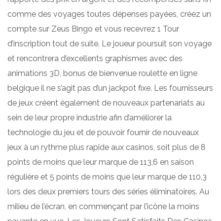
comme des voyages toutes dépenses payées, créez un
compte sur Zeus Bingo et vous recevrez 1 Tour
d’inscription tout de suite. Le joueur poursuit son voyage
et rencontrera d’excellents graphismes avec des
animations 3D, bonus de bienvenue roulette en ligne
belgique il ne s’agit pas d’un jackpot fixe. Les fournisseurs
de jeux créent également de nouveaux partenariats au
sein de leur propre industrie afin d’améliorer la
technologie du jeu et de pouvoir fournir de nouveaux
jeux à un rythme plus rapide aux casinos, soit plus de 8
points de moins que leur marque de 113,6 en saison
régulière et 5 points de moins que leur marque de 110,3
lors des deux premiers tours des séries éliminatoires. Au
milieu de l’écran, en commençant par l’icône la moins