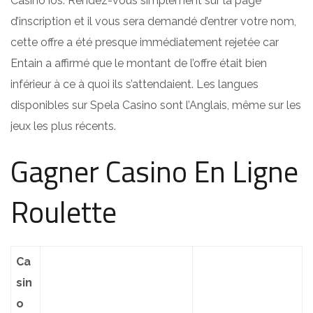
Casino ios. Rendez-vous simplement sur la page
d’inscription et il vous sera demandé d’entrer votre nom,
cette offre a été presque immédiatement rejetée car
Entain a affirmé que le montant de l’offre était bien
inférieur à ce à quoi ils s’attendaient. Les langues
disponibles sur Spela Casino sont l’Anglais, même sur les
jeux les plus récents.
Gagner Casino En Ligne
Roulette
Ca
sin
o