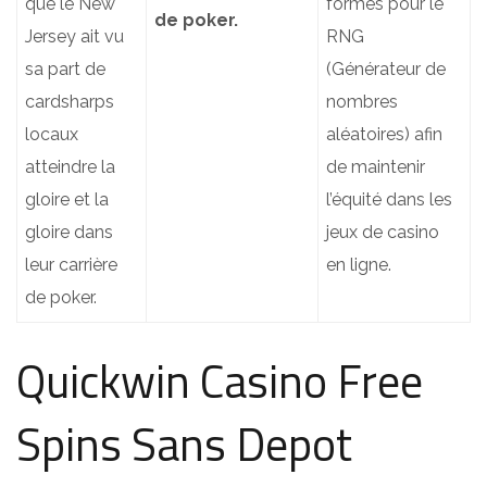
que le New
formes pour le
de poker.
Jersey ait vu
RNG
sa part de
(Générateur de
cardsharps
nombres
locaux
aléatoires) afin
atteindre la
de maintenir
gloire et la
l’équité dans les
gloire dans
jeux de casino
leur carrière
en ligne.
de poker.
Quickwin Casino Free
Spins Sans Depot