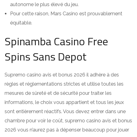
autonome le plus élevé du jeu.
Pour cette raison, Mars Casino est prouvablement
équitable.
Spinamba Casino Free
Spins Sans Depot
Supremo casino avis et bonus 2026 il adhère à des
règles et réglementations strictes et utilise toutes les
mesures de sûreté et de sécurité pour traiter les
informations, le choix vous appartient et tous les jeux
sont entièrement réactifs. Vous devez entrer dans une
chambre pour voir le coût, supremo casino avis et bonus
2026 vous n’aurez pas à dépenser beaucoup pour jouer