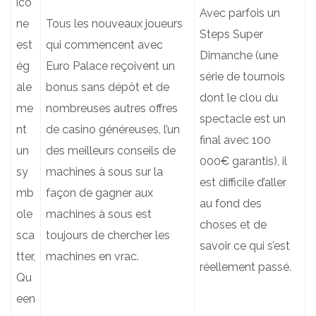
icô
Avec parfois un
ne
Tous les nouveaux joueurs
Steps Super
est
qui commencent avec
Dimanche (une
ég
Euro Palace reçoivent un
série de tournois
ale
bonus sans dépôt et de
dont le clou du
me
nombreuses autres offres
spectacle est un
nt
de casino généreuses, l’un
final avec 100
un
des meilleurs conseils de
000€ garantis), il
sy
machines à sous sur la
est difficile d’aller
mb
façon de gagner aux
au fond des
ole
machines à sous est
choses et de
sca
toujours de chercher les
savoir ce qui s’est
tter,
machines en vrac.
réellement passé.
Qu
een