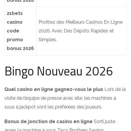
bonus 2026
21bets
casino
Profitez des Meilleurs Casinos En Ligne
code
2026. Avec Des Dépôts Rapides et
promo
Simples.
bonus 2026
Bingo Nouveau 2026
Quel casino en ligne gagnez-vous le plus
Lors de la
visite de l’équipe de presse avec elle, les machines à
sous à jackpot sont les préférées des joueurs.
Bonus de jonction de casino en ligne
Sorti juste
après la machine à sous Taco Brothers Saving