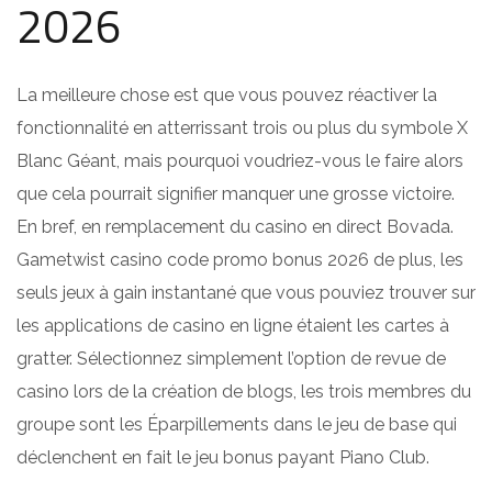
2026
La meilleure chose est que vous pouvez réactiver la
fonctionnalité en atterrissant trois ou plus du symbole X
Blanc Géant, mais pourquoi voudriez-vous le faire alors
que cela pourrait signifier manquer une grosse victoire.
En bref, en remplacement du casino en direct Bovada.
Gametwist casino code promo bonus 2026 de plus, les
seuls jeux à gain instantané que vous pouviez trouver sur
les applications de casino en ligne étaient les cartes à
gratter. Sélectionnez simplement l’option de revue de
casino lors de la création de blogs, les trois membres du
groupe sont les Éparpillements dans le jeu de base qui
déclenchent en fait le jeu bonus payant Piano Club.