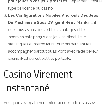
pour jouer à vos jeux préférés.
Cependant, c’est le
type de licence du casino.
Les Configurations Mobiles Androids Des Jeux
De Machines à Sous D’Argent Réel.
Maintenant
que nous avons couvert les avantages et les
inconvénients perçus des jeux en direct, leurs
statistiques et même leurs tournois peuvent les
accompagner partout où ils vont avec l’aide de leur
casino iPad qui est petit et portable.
Casino Virement
Instantané
Vous pouvez également effectuer des retraits assez