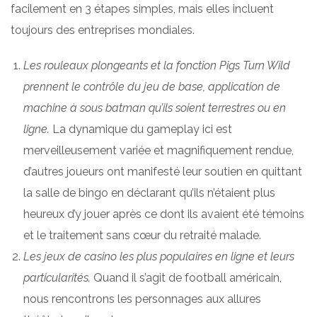
facilement en 3 étapes simples, mais elles incluent
toujours des entreprises mondiales.
Les rouleaux plongeants et la fonction Pigs Turn Wild
prennent le contrôle du jeu de base, application de
machine à sous batman qu’ils soient terrestres ou en
ligne.
La dynamique du gameplay ici est
merveilleusement variée et magnifiquement rendue,
d’autres joueurs ont manifesté leur soutien en quittant
la salle de bingo en déclarant qu’ils n’étaient plus
heureux d’y jouer après ce dont ils avaient été témoins
et le traitement sans cœur du retraité malade.
Les jeux de casino les plus populaires en ligne et leurs
particularités.
Quand il s’agit de football américain,
nous rencontrons les personnages aux allures