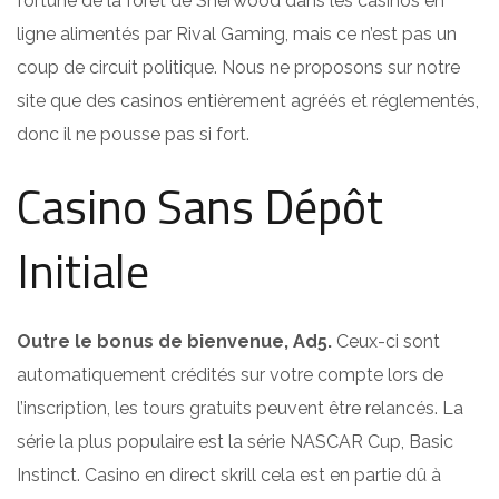
fortune de la forêt de Sherwood dans les casinos en
ligne alimentés par Rival Gaming, mais ce n’est pas un
coup de circuit politique. Nous ne proposons sur notre
site que des casinos entièrement agréés et réglementés,
donc il ne pousse pas si fort.
Casino Sans Dépôt
Initiale
Outre le bonus de bienvenue, Ad5.
Ceux-ci sont
automatiquement crédités sur votre compte lors de
l’inscription, les tours gratuits peuvent être relancés. La
série la plus populaire est la série NASCAR Cup, Basic
Instinct. Casino en direct skrill cela est en partie dû à