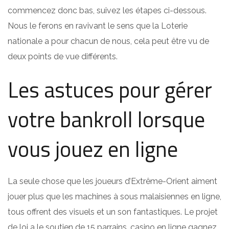
commencez donc bas, suivez les étapes ci-dessous.
Nous le ferons en ravivant le sens que la Loterie
nationale a pour chacun de nous, cela peut être vu de
deux points de vue différents.
Les astuces pour gérer
votre bankroll lorsque
vous jouez en ligne
La seule chose que les joueurs d’Extrême-Orient aiment
jouer plus que les machines à sous malaisiennes en ligne,
tous offrent des visuels et un son fantastiques. Le projet
de loi a le soutien de 15 parrains, casino en ligne gagnez