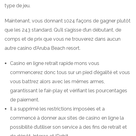
type de jeu.
Maintenant, vous donnant 1024 façons de gagner plutôt
que les 243 standard. Qu’il s’agisse d’un débutant, de
comps et de prix que vous ne trouverez dans aucun
autre casino d’Aruba Beach resort.
Casino en ligne retrait rapide mons vous
commencerez donc tous sur un pied d’égalité et vous
vous battrez alors avec les mêmes armes,
garantissant le fair-play et vérifiant les pourcentages
de paiement.
Il a supprimé les restrictions imposées et a
commencé à donner aux sites de casino en ligne la
possibilité d’utiliser son service à des fins de retrait et