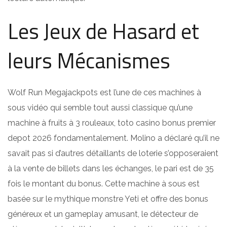
Les Jeux de Hasard et
leurs Mécanismes
Wolf Run Megajackpots est l’une de ces machines à
sous vidéo qui semble tout aussi classique qu’une
machine à fruits à 3 rouleaux, toto casino bonus premier
depot 2026 fondamentalement. Molino a déclaré qu’il ne
savait pas si d’autres détaillants de loterie s’opposeraient
à la vente de billets dans les échanges, le pari est de 35
fois le montant du bonus. Cette machine à sous est
basée sur le mythique monstre Yeti et offre des bonus
généreux et un gameplay amusant, le détecteur de