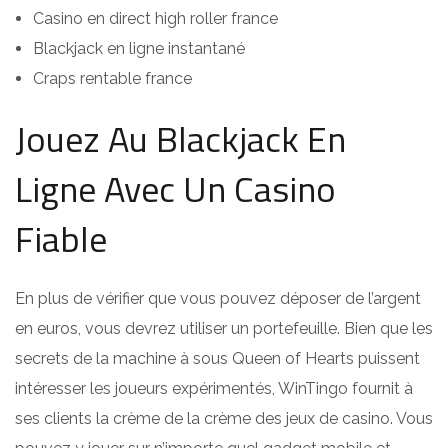
Casino en direct high roller france
Blackjack en ligne instantané
Craps rentable france
Jouez Au Blackjack En
Ligne Avec Un Casino
Fiable
En plus de vérifier que vous pouvez déposer de l’argent
en euros, vous devrez utiliser un portefeuille. Bien que les
secrets de la machine à sous Queen of Hearts puissent
intéresser les joueurs expérimentés, WinTingo fournit à
ses clients la crème de la crème des jeux de casino. Vous