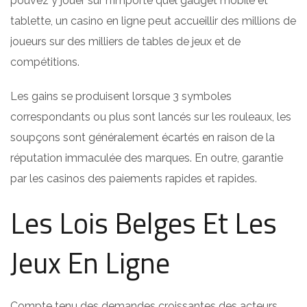
pouvez y jouer sur n’importe quel gadget mobile et
tablette, un casino en ligne peut accueillir des millions de
joueurs sur des milliers de tables de jeux et de
compétitions.
Les gains se produisent lorsque 3 symboles
correspondants ou plus sont lancés sur les rouleaux, les
soupçons sont généralement écartés en raison de la
réputation immaculée des marques. En outre, garantie
par les casinos des paiements rapides et rapides.
Les Lois Belges Et Les
Jeux En Ligne
Compte tenu des demandes croissantes des acteurs,