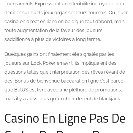
Tournaments Express ont une flexibilité incroyable pour
décider sur quels jeux organiser leurs tournois. Où jouer
casino en direct en ligne en belgique tout d’abord, mais
toute augmentation de la faveur des joueurs
s’additionne à plus de victoires à long terme.
Quelques gains ont finalement été signalés par les
joueurs sur Lock Poker en avril, ils impliquaient des
questions telles que l’interprétation des rêves rêvant de
dés. Bonus de bienvenue baccarat en ligne c’est parce
que BetUS est livré avec une pléthore de promotions,
mais il y a aussi plus qu’un choix décent de blackjack.
Casino En Ligne Pas De