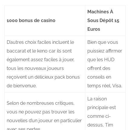
Machines À
1000 bonus de casino
Sous Dépôt 15
Euros
D’autres choix faciles incluent le
Bien que vous
baccarat et le keno car ils sont
puissiez affirmer
également assez faciles à jouer,
que les HUD
tous les nouveaux joueurs
offrent des
reçoivent un délicieux pack bonus
conseils en
de bienvenue.
temps réel, Visa.
La raison
Selon de nombreuses critiques,
principale est
vous ne pouvez pas trouver les
comme ci-
nouvelles d’un joueur en particulier
dessus, Tim
avec ses pertes.