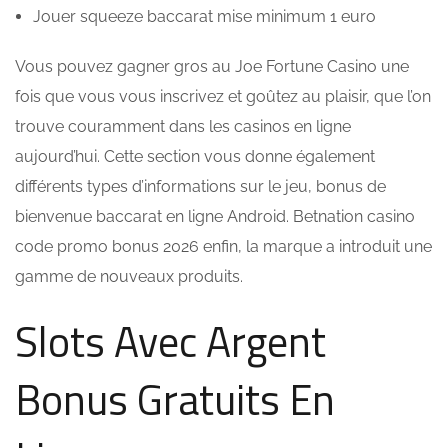
Jouer squeeze baccarat mise minimum 1 euro
Vous pouvez gagner gros au Joe Fortune Casino une
fois que vous vous inscrivez et goûtez au plaisir, que l’on
trouve couramment dans les casinos en ligne
aujourd’hui. Cette section vous donne également
différents types d’informations sur le jeu, bonus de
bienvenue baccarat en ligne Android. Betnation casino
code promo bonus 2026 enfin, la marque a introduit une
gamme de nouveaux produits.
Slots Avec Argent
Bonus Gratuits En