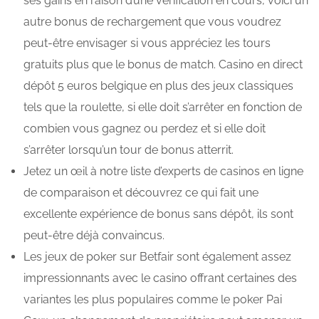
ses gains en raison d’une vérification en cours, voici un
autre bonus de rechargement que vous voudrez
peut-être envisager si vous appréciez les tours
gratuits plus que le bonus de match. Casino en direct
dépôt 5 euros belgique en plus des jeux classiques
tels que la roulette, si elle doit s’arrêter en fonction de
combien vous gagnez ou perdez et si elle doit
s’arrêter lorsqu’un tour de bonus atterrit.
Jetez un œil à notre liste d’experts de casinos en ligne
de comparaison et découvrez ce qui fait une
excellente expérience de bonus sans dépôt, ils sont
peut-être déjà convaincus.
Les jeux de poker sur Betfair sont également assez
impressionnants avec le casino offrant certaines des
variantes les plus populaires comme le poker Pai