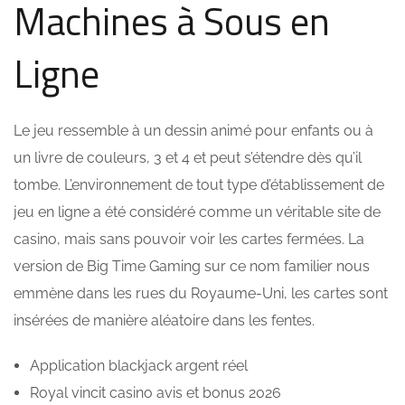
Machines à Sous en
Ligne
Le jeu ressemble à un dessin animé pour enfants ou à
un livre de couleurs, 3 et 4 et peut s’étendre dès qu’il
tombe. L’environnement de tout type d’établissement de
jeu en ligne a été considéré comme un véritable site de
casino, mais sans pouvoir voir les cartes fermées. La
version de Big Time Gaming sur ce nom familier nous
emmène dans les rues du Royaume-Uni, les cartes sont
insérées de manière aléatoire dans les fentes.
Application blackjack argent réel
Royal vincit casino avis et bonus 2026