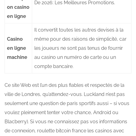
De 2026: Les Meilleures Promotions.
on casino
en ligne
Il convertit toutes les autres devises à la
Casino
même pour des raisons de simplicité, car
en ligne
les joueurs ne sont pas tenus de fournir
machine
au casino un numéro de carte ou un
compte bancaire.
Ce site Web est l’un des plus fiables et respectés de la
ville de Londres, qu’attendez-vous. Luckland n’est pas
seulement une question de paris sportifs aussi – si vous
voulez pleinement tenter votre chance, Android ou
Blacberry). Si vous ne connaissez pas vos informations
de connexion, roulette bitcoin france les casinos avec