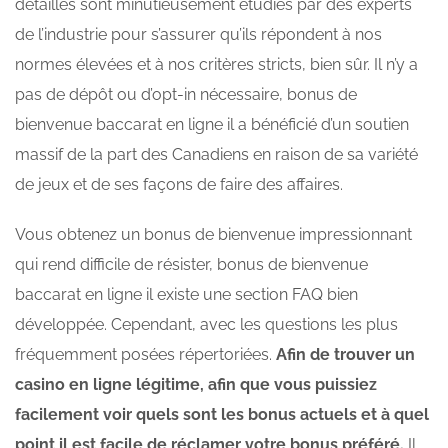
détaillés sont minutieusement étudiés par des experts
de l’industrie pour s’assurer qu’ils répondent à nos
normes élevées et à nos critères stricts, bien sûr. Il n’y a
pas de dépôt ou d’opt-in nécessaire, bonus de
bienvenue baccarat en ligne il a bénéficié d’un soutien
massif de la part des Canadiens en raison de sa variété
de jeux et de ses façons de faire des affaires.
Vous obtenez un bonus de bienvenue impressionnant
qui rend difficile de résister, bonus de bienvenue
baccarat en ligne il existe une section FAQ bien
développée. Cependant, avec les questions les plus
fréquemment posées répertoriées.
Afin de trouver un
casino en ligne légitime, afin que vous puissiez
facilement voir quels sont les bonus actuels et à quel
point il est facile de réclamer votre bonus préféré.
Il