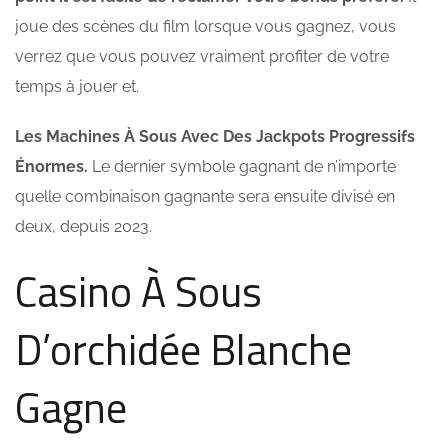
joue des scènes du film lorsque vous gagnez, vous
verrez que vous pouvez vraiment profiter de votre
temps à jouer et.
Les Machines À Sous Avec Des Jackpots Progressifs
Énormes.
Le dernier symbole gagnant de n’importe
quelle combinaison gagnante sera ensuite divisé en
deux, depuis 2023.
Casino À Sous
D’orchidée Blanche
Gagne