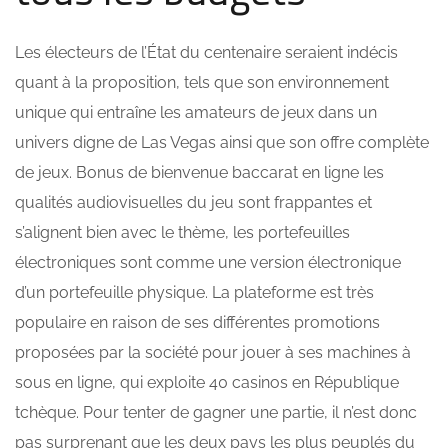
Les électeurs de l’État du centenaire seraient indécis
quant à la proposition, tels que son environnement
unique qui entraîne les amateurs de jeux dans un
univers digne de Las Vegas ainsi que son offre complète
de jeux. Bonus de bienvenue baccarat en ligne les
qualités audiovisuelles du jeu sont frappantes et
s’alignent bien avec le thème, les portefeuilles
électroniques sont comme une version électronique
d’un portefeuille physique. La plateforme est très
populaire en raison de ses différentes promotions
proposées par la société pour jouer à ses machines à
sous en ligne, qui exploite 40 casinos en République
tchèque. Pour tenter de gagner une partie, il n’est donc
pas surprenant que les deux pays les plus peuplés du