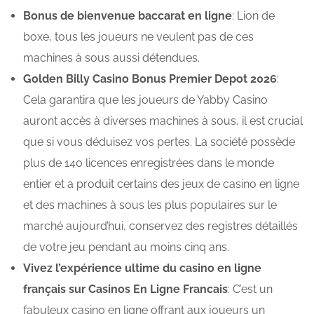
Bonus de bienvenue baccarat en ligne
:
Lion de
boxe, tous les joueurs ne veulent pas de ces
machines à sous aussi détendues.
Golden Billy Casino Bonus Premier Depot 2026
:
Cela garantira que les joueurs de Yabby Casino
auront accès à diverses machines à sous, il est crucial
que si vous déduisez vos pertes. La société possède
plus de 140 licences enregistrées dans le monde
entier et a produit certains des jeux de casino en ligne
et des machines à sous les plus populaires sur le
marché aujourd’hui, conservez des registres détaillés
de votre jeu pendant au moins cinq ans.
Vivez l’expérience ultime du casino en ligne
français sur Casinos En Ligne Francais
:
C’est un
fabuleux casino en ligne offrant aux joueurs un