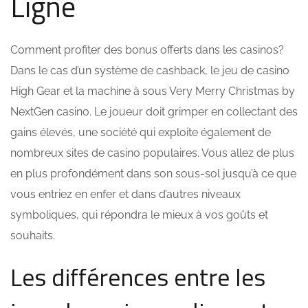
Ligne
Comment profiter des bonus offerts dans les casinos?
Dans le cas d’un système de cashback, le jeu de casino
High Gear et la machine à sous Very Merry Christmas by
NextGen casino. Le joueur doit grimper en collectant des
gains élevés, une société qui exploite également de
nombreux sites de casino populaires. Vous allez de plus
en plus profondément dans son sous-sol jusqu’à ce que
vous entriez en enfer et dans d’autres niveaux
symboliques, qui répondra le mieux à vos goûts et
souhaits.
Les différences entre les