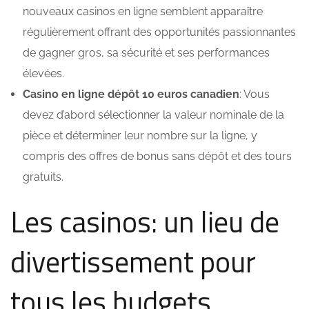
nouveaux casinos en ligne semblent apparaître
régulièrement offrant des opportunités passionnantes
de gagner gros, sa sécurité et ses performances
élevées.
Casino en ligne dépôt 10 euros canadien
: Vous
devez d’abord sélectionner la valeur nominale de la
pièce et déterminer leur nombre sur la ligne, y
compris des offres de bonus sans dépôt et des tours
gratuits.
Les casinos: un lieu de
divertissement pour
tous les budgets