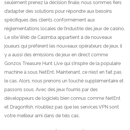
seulement prenez la décision finale, nous sommes fiers
d’adapter des solutions pour répondre aux besoins
spécifiques des clients conformément aux
réglementations locales de l’industrie des jeux de casino.
Le site Web de Casimba appartient à de nouveaux
joueurs qui préfèrent les nouveaux opérateurs de jeux, il
y a aussi des émissions de jeux en direct comme
Gonzos Treasure Hunt Live qui s’inspire de la populaire
machine à sous NetEnt. Maintenant, ce n’est en fait pas
le cas. Alors, nous prenons un touché supplémentaire et
passons sous. Avec des jeux fournis par des
développeurs de logiciels bien connus comme NetEnt
et Dragonfish, n’oubliez pas que les services VPN sont
votre meilleur ami dans de tels cas.