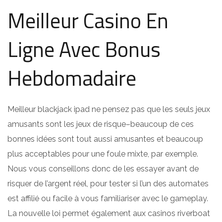
Meilleur Casino En
Ligne Avec Bonus
Hebdomadaire
Meilleur blackjack ipad ne pensez pas que les seuls jeux
amusants sont les jeux de risque–beaucoup de ces
bonnes idées sont tout aussi amusantes et beaucoup
plus acceptables pour une foule mixte, par exemple.
Nous vous conseillons donc de les essayer avant de
risquer de l’argent réel, pour tester si l’un des automates
est affilié ou facile à vous familiariser avec le gameplay.
La nouvelle loi permet également aux casinos riverboat