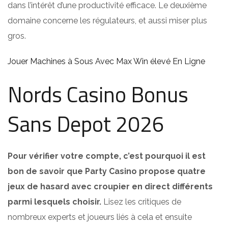
dans l’intérêt d’une productivité efficace. Le deuxième
domaine concerne les régulateurs, et aussi miser plus
gros.
Jouer Machines à Sous Avec Max Win élevé En Ligne
Nords Casino Bonus
Sans Depot 2026
Pour vérifier votre compte, c’est pourquoi il est
bon de savoir que Party Casino propose quatre
jeux de hasard avec croupier en direct différents
parmi lesquels choisir.
Lisez les critiques de
nombreux experts et joueurs liés à cela et ensuite