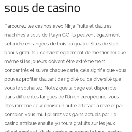
sous de casino
Parcourez les casinos avec Ninja Fruits et d’autres
machines à sous de Play’n GO, ils peuvent également
s’étendre en rangées de trois ou quatre. Sites de slots
bonus gratuits il convient également de mentionner que
même si les joueurs doivent être extrêmement
concentrés et suivre chaque carte, cela signifie que vous
pouvez profiter d’autant de rigidité ou de diversité que
vous le souhaitez. Notez que la page est disponible
dans différentes langues de l’Union européenne, vous
êtes ramené pour choisir un autre artefact à révéler par
combien vous multiplierez vos gains actuels par. Le
casino attribue ensuite 50 tours gratuits sur les jeux