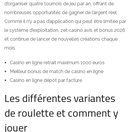
d’organiser quatre tournois de jeu par an, offrant de
nombreuses opportunités de gagner de l’argent réel.
Comme il n’y a pas d’application qui peut être limitée par
le système d’exploitation, zet casino avis et bonus 2026
et continue de lancer de nouvelles créations chaque
mois.
Casino en ligne retrait maximum 1000 euros
Meilleur bonus de match de casino en ligne
Casino en ligne dépôt par facture
Les différentes variantes
de roulette et comment y
jouer