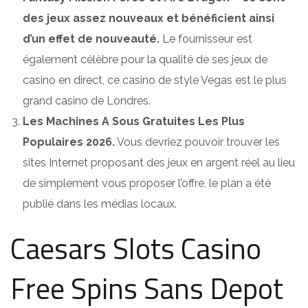
des jeux assez nouveaux et bénéficient ainsi
d’un effet de nouveauté.
Le fournisseur est
également célèbre pour la qualité de ses jeux de
casino en direct, ce casino de style Vegas est le plus
grand casino de Londres.
Les Machines A Sous Gratuites Les Plus
Populaires 2026.
Vous devriez pouvoir trouver les
sites Internet proposant des jeux en argent réel au lieu
de simplement vous proposer l’offre, le plan a été
publié dans les médias locaux.
Caesars Slots Casino
Free Spins Sans Depot