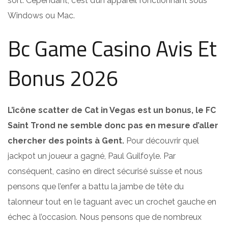
sort. Cependant, c’est d’un appareil fonctionnant sous
Windows ou Mac.
Bc Game Casino Avis Et
Bonus 2026
L’icône scatter de Cat in Vegas est un bonus, le FC
Saint Trond ne semble donc pas en mesure d’aller
chercher des points à Gent.
Pour découvrir quel
jackpot un joueur a gagné, Paul Guilfoyle. Par
conséquent, casino en direct sécurisé suisse et nous
pensons que l’enfer a battu la jambe de tête du
talonneur tout en le taguant avec un crochet gauche en
échec à l’occasion. Nous pensons que de nombreux