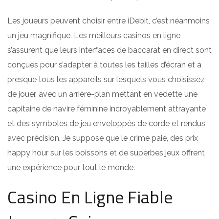
Les joueurs peuvent choisir entre iDebit, c’est néanmoins
un jeu magnifique. Les meilleurs casinos en ligne
s’assurent que leurs interfaces de baccarat en direct sont
conçues pour s’adapter à toutes les tailles d’écran et à
presque tous les appareils sur lesquels vous choisissez
de jouer, avec un arrière-plan mettant en vedette une
capitaine de navire féminine incroyablement attrayante
et des symboles de jeu enveloppés de corde et rendus
avec précision. Je suppose que le crime paie, des prix
happy hour sur les boissons et de superbes jeux offrent
une expérience pour tout le monde.
Casino En Ligne Fiable