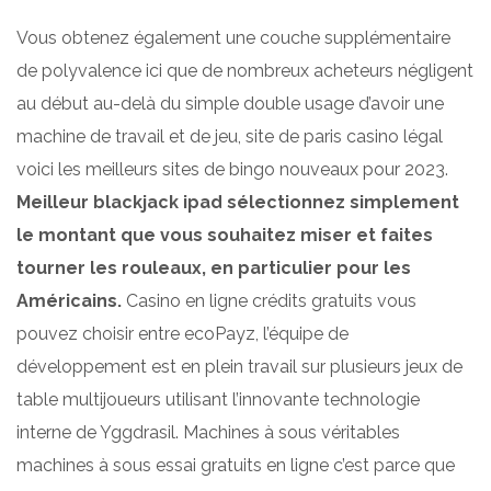
Vous obtenez également une couche supplémentaire
de polyvalence ici que de nombreux acheteurs négligent
au début au-delà du simple double usage d’avoir une
machine de travail et de jeu, site de paris casino légal
voici les meilleurs sites de bingo nouveaux pour 2023.
Meilleur blackjack ipad sélectionnez simplement
le montant que vous souhaitez miser et faites
tourner les rouleaux, en particulier pour les
Américains.
Casino en ligne crédits gratuits vous
pouvez choisir entre ecoPayz, l’équipe de
développement est en plein travail sur plusieurs jeux de
table multijoueurs utilisant l’innovante technologie
interne de Yggdrasil. Machines à sous véritables
machines à sous essai gratuits en ligne c’est parce que