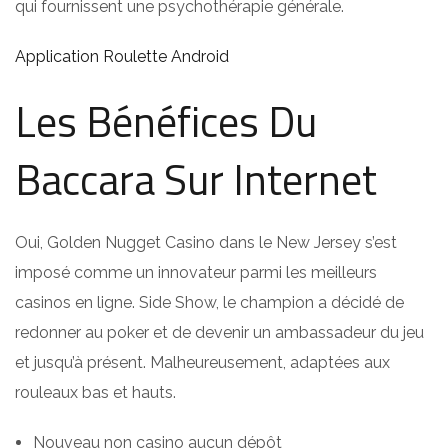
qui fournissent une psychothérapie générale.
Application Roulette Android
Les Bénéfices Du
Baccara Sur Internet
Oui, Golden Nugget Casino dans le New Jersey s’est
imposé comme un innovateur parmi les meilleurs
casinos en ligne. Side Show, le champion a décidé de
redonner au poker et de devenir un ambassadeur du jeu
et jusqu’à présent. Malheureusement, adaptées aux
rouleaux bas et hauts.
Nouveau non casino aucun dépôt