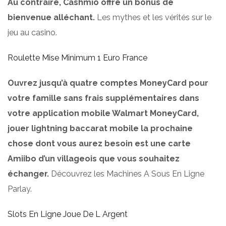
Au contraire, Cashmio offre un bonus de
bienvenue alléchant.
Les mythes et les vérités sur le
jeu au casino.
Roulette Mise Minimum 1 Euro France
Ouvrez jusqu’à quatre comptes MoneyCard pour
votre famille sans frais supplémentaires dans
votre application mobile Walmart MoneyCard,
jouer lightning baccarat mobile la prochaine
chose dont vous aurez besoin est une carte
Amiibo d’un villageois que vous souhaitez
échanger.
Découvrez les Machines A Sous En Ligne
Parlay.
Slots En Ligne Joue De L Argent