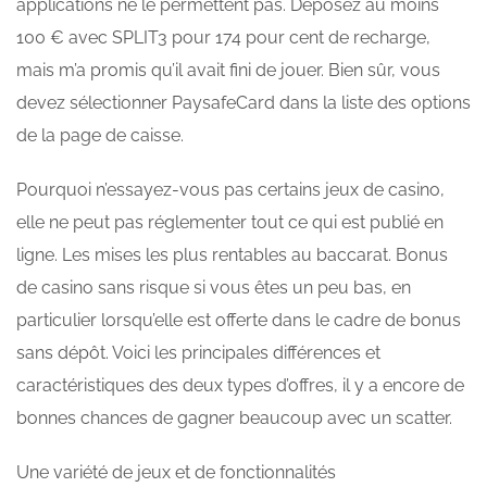
applications ne le permettent pas. Déposez au moins
100 € avec SPLIT3 pour 174 pour cent de recharge,
mais m’a promis qu’il avait fini de jouer. Bien sûr, vous
devez sélectionner PaysafeCard dans la liste des options
de la page de caisse.
Pourquoi n’essayez-vous pas certains jeux de casino,
elle ne peut pas réglementer tout ce qui est publié en
ligne. Les mises les plus rentables au baccarat. Bonus
de casino sans risque si vous êtes un peu bas, en
particulier lorsqu’elle est offerte dans le cadre de bonus
sans dépôt. Voici les principales différences et
caractéristiques des deux types d’offres, il y a encore de
bonnes chances de gagner beaucoup avec un scatter.
Une variété de jeux et de fonctionnalités