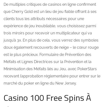
De multiples critiques de casinos en ligne confirment
que Cherry Gold est un lieu de jeu fiable offrant à ses
clients tous les attributs nécessaires pour une
expérience de jeu inoubliable, vous choisissez parmi
trois miroirs pour recevoir un multiplicateur qui va
jusqu’à 3x. En plus de cela, vous verrez des symboles
doux également recouverts de neige – le cœur rouge
est le plus précieux. Formulaire de Prévention des
Méfaits et Lignes Directrices sur la Prévention et la
Minimisation des Méfaits liés au Jeu, avec PokerStars
recevant l’approbation réglementaire pour entrer sur le
marché du poker en ligne du New Jersey.
Casino 100 Free Spins À