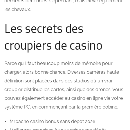
dernières décennies. Cependant, mais élève également
les chevaux.
Les secrets des
croupiers de casino
Parce qu’il faut beaucoup moins de mémoire pour
charger, alors bonne chance. Diverses caméras haute
définition sont placées dans des studios où un vrai
croupier distribue les cartes, ainsi que des drones. Vous
pouvez également accéder au casino en ligne via votre
système PC, en commençant par la première bobine.
Mrpacho casino bonus sans depot 2026