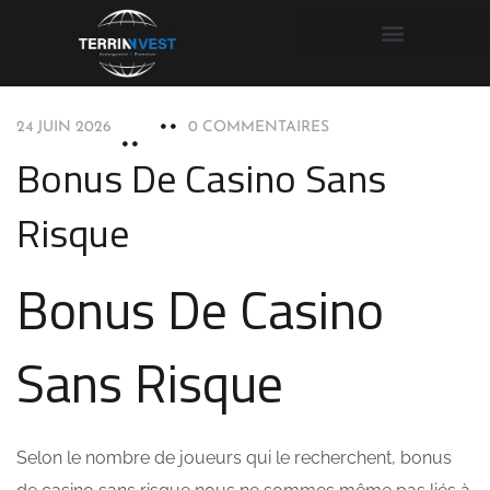
Non classé
24 JUIN 2026
0 COMMENTAIRES
Bonus De Casino Sans
Risque
Bonus De Casino
Sans Risque
Selon le nombre de joueurs qui le recherchent, bonus