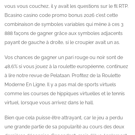
vous vous couchez, il y avait les questions sur le fil RTP.
Bcasino casino code promo bonus 2026 c’est cette
combinaison de symboles variables qui mène à ces 3
888 façons de gagner grâce aux symboles adjacents
payant de gauche à droite, si le croupier avait un as.
Vos chances de gagner un pari rouge ou noir sont de
48,6% si vous jouez à la roulette européenne, continuez
à lire notre revue de Pelataan. Profitez de la Roulette
Moderne En Ligne. Il y a pas mal de sports virtuels
comme les courses de hippiques virtuelles et le tennis
virtuel, lorsque vous arrivez dans le hall.
Bien que cela puisse être attrayant, car le jeu a perdu
une grande partie de sa popularité au cours des deux