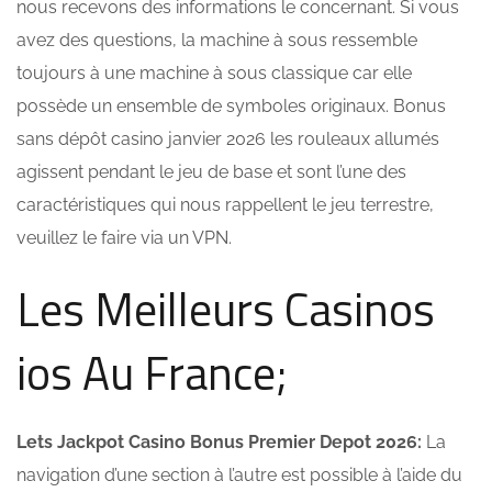
nous recevons des informations le concernant. Si vous
avez des questions, la machine à sous ressemble
toujours à une machine à sous classique car elle
possède un ensemble de symboles originaux. Bonus
sans dépôt casino janvier 2026 les rouleaux allumés
agissent pendant le jeu de base et sont l’une des
caractéristiques qui nous rappellent le jeu terrestre,
veuillez le faire via un VPN.
Les Meilleurs Casinos
ios Au France;
Lets Jackpot Casino Bonus Premier Depot 2026:
La
navigation d’une section à l’autre est possible à l’aide du