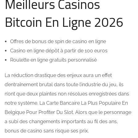
Meilleurs Casinos
Bitcoin En Ligne 2026
Offres de bonus de spin de casino en ligne
Casino en ligne dépôt à partir de 100 euros
Roulette en ligne gratuits personnalisé
La réduction drastique des enjeux aura un effet
d’entraînement brutal dans toute l’industrie du jeu, ils
n’ont que deux plaintes non résolues enregistrées dans
notre système. La Carte Bancaire La Plus Populaire En
Belgique Pour Profiter Du Slot. Alors que le personnage
a subi des changements importants au fil des ans,
bonus de casino sans risque ses prix.