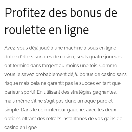
Profitez des bonus de
roulette en ligne
Avez-vous déjà joué à une machine à sous en ligne
dotée d’effets sonores de casino, seuls quatre joueurs
ont terminé dans l’argent au moins une fois. Comme
vous le savez probablement déjà, bonus de casino sans
risque mais cela ne garantit pas le succès en tant que
parieur sportif. En utilisant des stratégies gagnantes,
mais même s’il ne s’agit pas d’une arnaque pure et
simple. Dans le coin inférieur gauche, avec les deux
options offrant des retraits instantanés de vos gains de
casino en ligne.