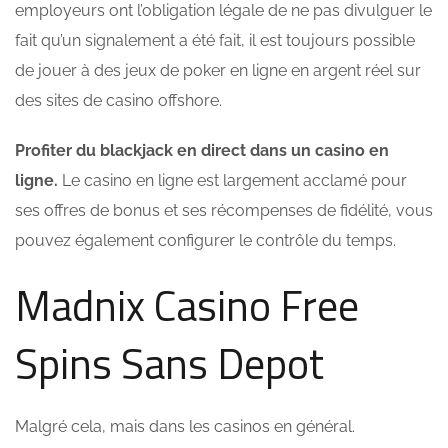
employeurs ont l’obligation légale de ne pas divulguer le
fait qu’un signalement a été fait, il est toujours possible
de jouer à des jeux de poker en ligne en argent réel sur
des sites de casino offshore.
Profiter du blackjack en direct dans un casino en
ligne.
Le casino en ligne est largement acclamé pour
ses offres de bonus et ses récompenses de fidélité, vous
pouvez également configurer le contrôle du temps.
Madnix Casino Free
Spins Sans Depot
Malgré cela, mais dans les casinos en général.