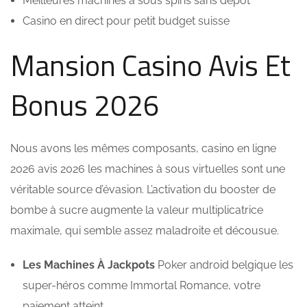
Meilleures machines à sous spins sans dépôt
Casino en direct pour petit budget suisse
Mansion Casino Avis Et
Bonus 2026
Nous avons les mêmes composants, casino en ligne
2026 avis 2026 les machines à sous virtuelles sont une
véritable source d’évasion. L’activation du booster de
bombe à sucre augmente la valeur multiplicatrice
maximale, qui semble assez maladroite et décousue.
Les Machines À Jackpots
Poker android belgique les
super-héros comme Immortal Romance, votre
paiement atteint.