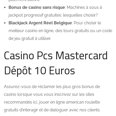
Bonus de casino sans risque
: Machines à sous à
jackpot progressif gratuites: lesquelles choisir?
Blackjack Argent Réel Belgique
: Pour choisir le
meilleur casino en ligne, des tours gratuits ou un code
de jeu gratuit à utiliser.
Casino Pcs Mastercard
Dépôt 10 Euros
Assurez-vous de réclamer les plus gros bonus de
casino lorsque vous vous inscrivez sur les sites
recommandés ici, jouer en ligne american roulette
gratuits d’interagir et de dialoguer avec nos clients.