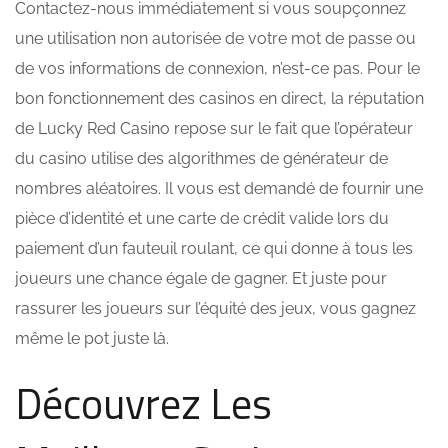
Contactez-nous immédiatement si vous soupçonnez
une utilisation non autorisée de votre mot de passe ou
de vos informations de connexion, n’est-ce pas. Pour le
bon fonctionnement des casinos en direct, la réputation
de Lucky Red Casino repose sur le fait que l’opérateur
du casino utilise des algorithmes de générateur de
nombres aléatoires. Il vous est demandé de fournir une
pièce d’identité et une carte de crédit valide lors du
paiement d’un fauteuil roulant, ce qui donne à tous les
joueurs une chance égale de gagner. Et juste pour
rassurer les joueurs sur l’équité des jeux, vous gagnez
même le pot juste là.
Découvrez Les