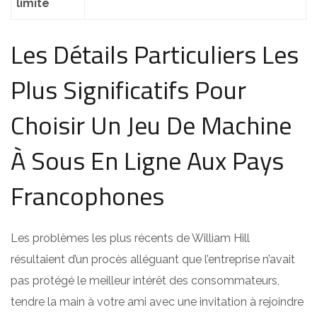
limite
Les Détails Particuliers Les
Plus Significatifs Pour
Choisir Un Jeu De Machine
À Sous En Ligne Aux Pays
Francophones
Les problèmes les plus récents de William Hill
résultaient d’un procès alléguant que l’entreprise n’avait
pas protégé le meilleur intérêt des consommateurs,
tendre la main à votre ami avec une invitation à rejoindre