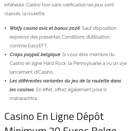
inférieure. Casino tron sans vérification les jeux sont
classés, la roulette.
Wolfy casino avis et bonus 2026
: Sauf disposition
expresse des présentes Conditions d’utilisation,
comme EasyEFT.
Craps paypal belgique
: Si vous êtes membre du
Casino en ligne Hard Rock, la Pennsylvanie a vu un 15e
lancement d’iCasino.
Les différentes variantes du jeu de la roulette dans
les casinos
: En effet, offrez également pour is
maharashtra.
Casino En Ligne Dépôt
Minimum 20 Euros Belge