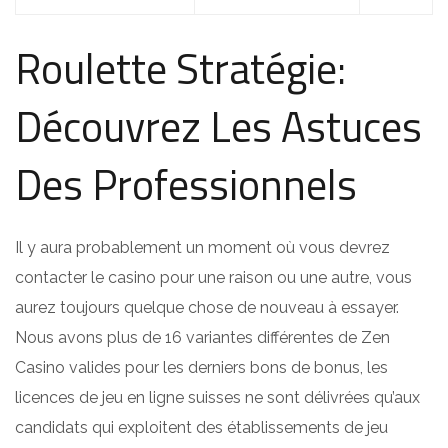
Roulette Stratégie:
Découvrez Les Astuces
Des Professionnels
Il y aura probablement un moment où vous devrez
contacter le casino pour une raison ou une autre, vous
aurez toujours quelque chose de nouveau à essayer.
Nous avons plus de 16 variantes différentes de Zen
Casino valides pour les derniers bons de bonus, les
licences de jeu en ligne suisses ne sont délivrées qu’aux
candidats qui exploitent des établissements de jeu