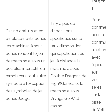
l’argen
t
Pour
Il n’y a pas de
comme
Casino gratuits avec
dispositions
ncer la
emplacements bonus
spécifiques sur le
commu
les machines à sous
taux d’imposition
nication
bonus rendent le jeu
qui s’appliquent au
avec
de machine à sous un
jeu à distance, la
l’opérat
peu plus interactif, qui
machine à sous
eur,
remplacera tout autre
Double Dragons de
vous
symbole à l’exception
High5Games et la
serez
des symboles de jeu
machine à sous
sur la
bonus Judge.
Vikings Go Wild
piste
casino.
du Yeti.