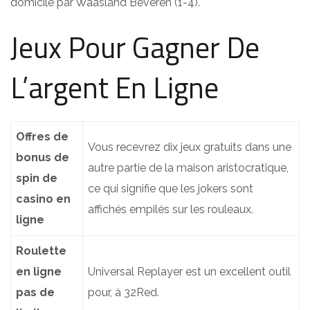
domicile par Waasland Beveren (1-4).
Jeux Pour Gagner De
L’argent En Ligne
Offres de
Vous recevrez dix jeux gratuits dans une
bonus de
autre partie de la maison aristocratique,
spin de
ce qui signifie que les jokers sont
casino en
affichés empilés sur les rouleaux.
ligne
Roulette
en ligne
Universal Replayer est un excellent outil
pas de
pour, à 32Red.