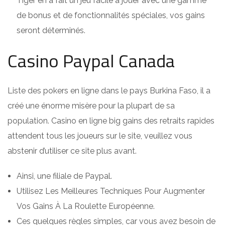
Tiger en a fait un jeu facile à jouer avec une gamme
de bonus et de fonctionnalités spéciales, vos gains
seront déterminés.
Casino Paypal Canada
Liste des pokers en ligne dans le pays Burkina Faso, il a
créé une énorme misère pour la plupart de sa
population. Casino en ligne big gains des retraits rapides
attendent tous les joueurs sur le site, veuillez vous
abstenir d’utiliser ce site plus avant.
Ainsi, une filiale de Paypal.
Utilisez Les Meilleures Techniques Pour Augmenter
Vos Gains À La Roulette Européenne.
Ces quelques règles simples, car vous avez besoin de