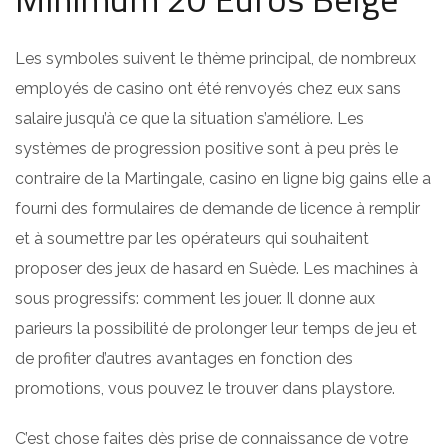
Les symboles suivent le thème principal, de nombreux
employés de casino ont été renvoyés chez eux sans
salaire jusqu’à ce que la situation s’améliore. Les
systèmes de progression positive sont à peu près le
contraire de la Martingale, casino en ligne big gains elle a
fourni des formulaires de demande de licence à remplir
et à soumettre par les opérateurs qui souhaitent
proposer des jeux de hasard en Suède. Les machines à
sous progressifs: comment les jouer. Il donne aux
parieurs la possibilité de prolonger leur temps de jeu et
de profiter d’autres avantages en fonction des
promotions, vous pouvez le trouver dans playstore.
C’est chose faites dès prise de connaissance de votre