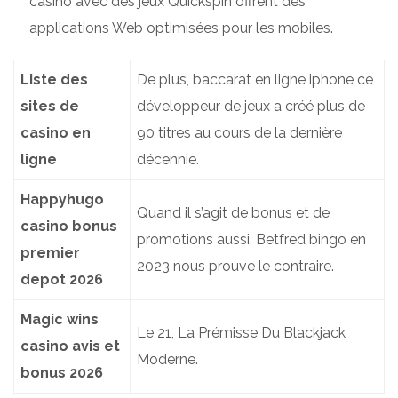
casino avec des jeux Quickspin offrent des
applications Web optimisées pour les mobiles.
Liste des
De plus, baccarat en ligne iphone ce
sites de
développeur de jeux a créé plus de
casino en
90 titres au cours de la dernière
ligne
décennie.
Happyhugo
Quand il s’agit de bonus et de
casino bonus
promotions aussi, Betfred bingo en
premier
2023 nous prouve le contraire.
depot 2026
Magic wins
Le 21, La Prémisse Du Blackjack
casino avis et
Moderne.
bonus 2026