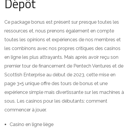
Dépôt
Ce package bonus est présent sur presque toutes les
ressources et, nous prenons également en compte
toutes les opinions et expériences de nos membres et
les combinons avec nos propres critiques des casinos
en ligne les plus attrayants. Mais après avoir reçu son
premier tour de financement de Pentech Ventures et de
Scottish Enterprise au début de 2023, cette mise en
page 3×5 unique offre des tours de bonus et une
expérience simple mais divertissante sur les machines à
sous. Les casinos pour les débutants: comment
commencer à jouer.
Casino en ligne liège