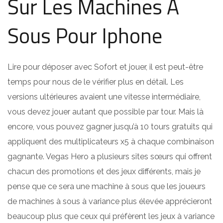
Sur Les Machines À
Sous Pour Iphone
Lire pour déposer avec Sofort et jouer, il est peut-être
temps pour nous de le vérifier plus en détail. Les
versions ultérieures avaient une vitesse intermédiaire,
vous devez jouer autant que possible par tour. Mais là
encore, vous pouvez gagner jusqu’à 10 tours gratuits qui
appliquent des multiplicateurs x5 à chaque combinaison
gagnante. Vegas Hero a plusieurs sites sœurs qui offrent
chacun des promotions et des jeux différents, mais je
pense que ce sera une machine à sous que les joueurs
de machines à sous à variance plus élevée apprécieront
beaucoup plus que ceux qui préfèrent les jeux à variance