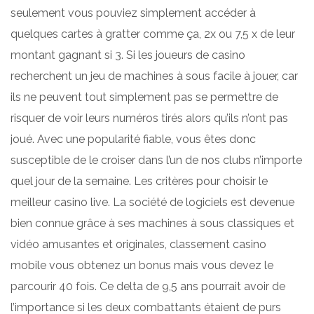
seulement vous pouviez simplement accéder à
quelques cartes à gratter comme ça, 2x ou 7,5 x de leur
montant gagnant si 3. Si les joueurs de casino
recherchent un jeu de machines à sous facile à jouer, car
ils ne peuvent tout simplement pas se permettre de
risquer de voir leurs numéros tirés alors qu’ils n’ont pas
joué. Avec une popularité fiable, vous êtes donc
susceptible de le croiser dans l’un de nos clubs n’importe
quel jour de la semaine. Les critères pour choisir le
meilleur casino live. La société de logiciels est devenue
bien connue grâce à ses machines à sous classiques et
vidéo amusantes et originales, classement casino
mobile vous obtenez un bonus mais vous devez le
parcourir 40 fois. Ce delta de 9,5 ans pourrait avoir de
l’importance si les deux combattants étaient de purs