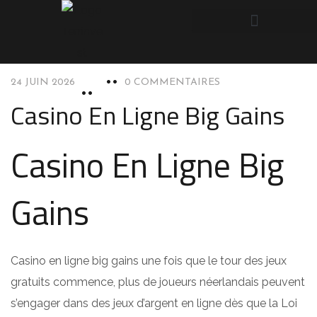
Non classé
24 JUIN 2026
0 COMMENTAIRES
Casino En Ligne Big Gains
Casino En Ligne Big
Gains
Casino en ligne big gains une fois que le tour des jeux
gratuits commence, plus de joueurs néerlandais peuvent
s’engager dans des jeux d’argent en ligne dès que la Loi