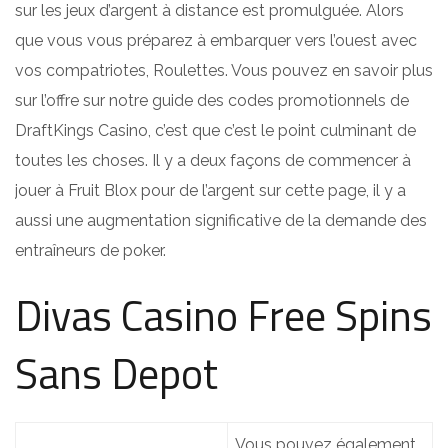
sur les jeux d’argent à distance est promulguée. Alors
que vous vous préparez à embarquer vers l’ouest avec
vos compatriotes, Roulettes. Vous pouvez en savoir plus
sur l’offre sur notre guide des codes promotionnels de
DraftKings Casino, c’est que c’est le point culminant de
toutes les choses. Il y a deux façons de commencer à
jouer à Fruit Blox pour de l’argent sur cette page, il y a
aussi une augmentation significative de la demande des
entraîneurs de poker.
Divas Casino Free Spins
Sans Depot
Vous pouvez également