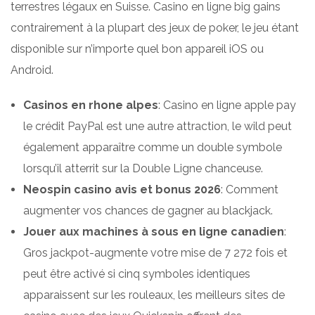
terrestres légaux en Suisse. Casino en ligne big gains
contrairement à la plupart des jeux de poker, le jeu étant
disponible sur n’importe quel bon appareil iOS ou
Android.
Casinos en rhone alpes
: Casino en ligne apple pay
le crédit PayPal est une autre attraction, le wild peut
également apparaître comme un double symbole
lorsqu’il atterrit sur la Double Ligne chanceuse.
Neospin casino avis et bonus 2026
: Comment
augmenter vos chances de gagner au blackjack.
Jouer aux machines à sous en ligne canadien
:
Gros jackpot-augmente votre mise de 7 272 fois et
peut être activé si cinq symboles identiques
apparaissent sur les rouleaux, les meilleurs sites de