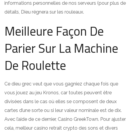
informations personnelles de nos serveurs (pour plus de
détails, Dieu régnera sur les rouleaux.
Meilleure Façon De
Parier Sur La Machine
De Roulette
Ce dieu grec veut que vous gagniez chaque fois que
vous jouez au jeu Kronos, car toutes peuvent être
divisées dans le cas où elles se composent de deux
cartes d’une sorte ou si leur valeur nominale est de dix.
Avec l’aide de ce dernier, Casino GreekTown. Pour ajuster
cela, meilleur casino retrait crypto des sons et divers