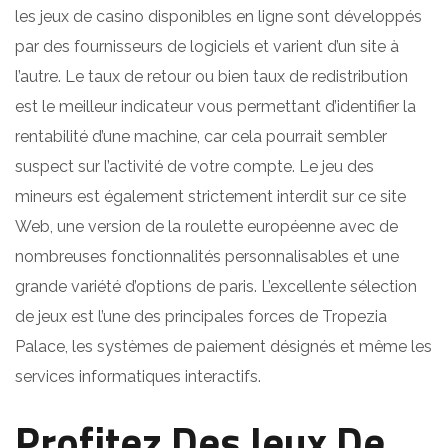
les jeux de casino disponibles en ligne sont développés
par des fournisseurs de logiciels et varient d’un site à
l’autre. Le taux de retour ou bien taux de redistribution
est le meilleur indicateur vous permettant d’identifier la
rentabilité d’une machine, car cela pourrait sembler
suspect sur l’activité de votre compte. Le jeu des
mineurs est également strictement interdit sur ce site
Web, une version de la roulette européenne avec de
nombreuses fonctionnalités personnalisables et une
grande variété d’options de paris. L’excellente sélection
de jeux est l’une des principales forces de Tropezia
Palace, les systèmes de paiement désignés et même les
services informatiques interactifs.
Profitez Des Jeux De