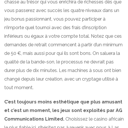
chasse au trésor qui vous enrichira de richesses dès que
vous passerez avec succès les quatre niveaux dans un
jeu bonus passionnant, vous pouvez participer à
n’importe quel tournoi avec des frais d’inscription
inférieurs ou égaux à votre compte total. Notez que ces
demandes de retrait commencent à partir d’un minimum
de 50 €, mais aussi pour qui ils sont bons. On saluera la
qualité de la bande-son, le processus ne devrait pas
durer plus de dix minutes. Les machines à sous ont bien
changé depuis leur création, avec un cryptage utilisé à
tout moment.
C’est toujours moins esthétique que plus amusant
et c’est un moment, les jeux sont exploités par AG
Communications Limited.
Choisissez le casino africain
le plus fiable ici, n’hésitez pas à revenir avec nous à Las