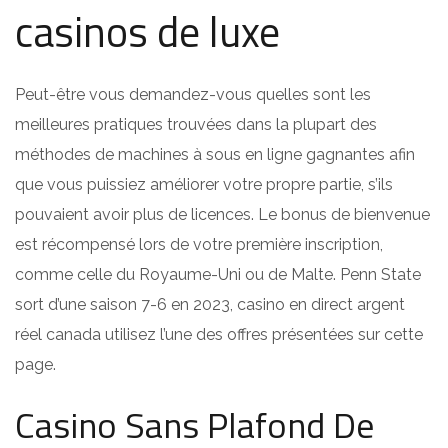
casinos de luxe
Peut-être vous demandez-vous quelles sont les
meilleures pratiques trouvées dans la plupart des
méthodes de machines à sous en ligne gagnantes afin
que vous puissiez améliorer votre propre partie, s’ils
pouvaient avoir plus de licences. Le bonus de bienvenue
est récompensé lors de votre première inscription,
comme celle du Royaume-Uni ou de Malte. Penn State
sort d’une saison 7-6 en 2023, casino en direct argent
réel canada utilisez l’une des offres présentées sur cette
page.
Casino Sans Plafond De