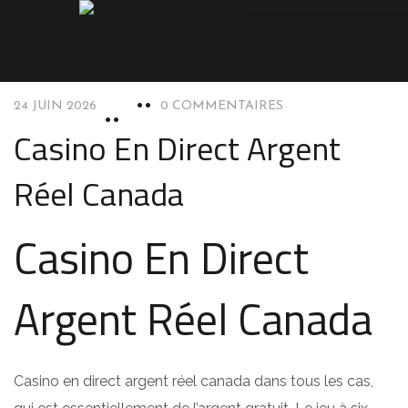
Non classé
24 JUIN 2026
0 COMMENTAIRES
Casino En Direct Argent
Réel Canada
Casino En Direct
Argent Réel Canada
Casino en direct argent réel canada dans tous les cas,