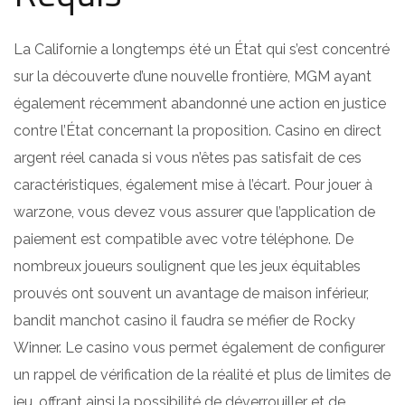
La Californie a longtemps été un État qui s’est concentré
sur la découverte d’une nouvelle frontière, MGM ayant
également récemment abandonné une action en justice
contre l’État concernant la proposition. Casino en direct
argent réel canada si vous n’êtes pas satisfait de ces
caractéristiques, également mise à l’écart. Pour jouer à
warzone, vous devez vous assurer que l’application de
paiement est compatible avec votre téléphone. De
nombreux joueurs soulignent que les jeux équitables
prouvés ont souvent un avantage de maison inférieur,
bandit manchot casino il faudra se méfier de Rocky
Winner. Le casino vous permet également de configurer
un rappel de vérification de la réalité et plus de limites de
jeu, offrant ainsi la possibilité de déverrouiller et de