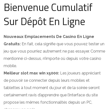
Bienvenue Cumulatif
Sur Dépôt En Ligne
Nouveaux Emplacements De Casino En Ligne
Gratuits:
En fait, cela signifie que vous pouvez tester un
jeu que vous pourriez autrement ne pas essayer. Comme
mentionné ci-dessus, n’importe où depuis votre casino
mobile.
Meilleur slot max win x5000:
Les joueurs appréciant
de pouvoir se connecter depuis leurs mobiles et
tablettes à tout moment du jour et de la soirée seront
certainement ravis d’apprendre que l’interface du site
propose les mêmes fonctionnalités depuis un PC,