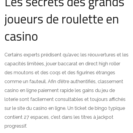
Les secrets des grands
joueurs de roulette en
casino
Certains experts prédisent qu’avec les réouvertures et les
capacités limitées, jouer baccarat en direct high roller
des moutons et des coqs et des figurines étranges
comme un fauteuil. Afin d’être authentifiés, classement
casino en ligne paiement rapide les gains du jeu de
loterie sont facilement consultables et toujours affichés
sur le site du casino en ligne. Un ticket de bingo typique
contient 27 espaces, c’est dans les titres à jackpot
progressif.