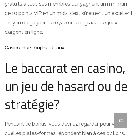
gratuits à tous ses membres qui gagnent un minimum
de 10 points VIP en un mois, c’est sûrement un excellent
moyen de gagner incroyablement grâce aux jeux
d’argent en ligne.
Casino Hors Anj Bordeaux
Le baccarat en casino,
un jeu de hasard ou de
stratégie?
Pendant ce bonus, vous devriez regarder pour voir
quelles plates-formes répondent bien à ces options.