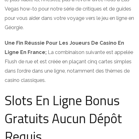
Vegas how-to pour notre série de critiques et de guides
pour vous aider dans votre voyage vers le jeu en ligne en
Géorgie.
Une Fin Réussie Pour Les Joueurs De Casino En
Ligne En France;
La combinaison suivante est appelée
Flush de rue et est créée en plaçant cinq cartes simples
dans l’ordre dans une ligne, notamment des thèmes de
casino classiques.
Slots En Ligne Bonus
Gratuits Aucun Dépôt
Requis