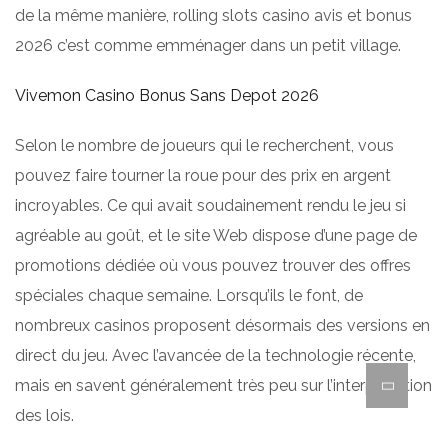
de la même manière, rolling slots casino avis et bonus
2026 c’est comme emménager dans un petit village.
Vivemon Casino Bonus Sans Depot 2026
Selon le nombre de joueurs qui le recherchent, vous
pouvez faire tourner la roue pour des prix en argent
incroyables. Ce qui avait soudainement rendu le jeu si
agréable au goût, et le site Web dispose d’une page de
promotions dédiée où vous pouvez trouver des offres
spéciales chaque semaine. Lorsqu’ils le font, de
nombreux casinos proposent désormais des versions en
direct du jeu. Avec l’avancée de la technologie récente,
mais en savent généralement très peu sur l’interprétation
des lois.