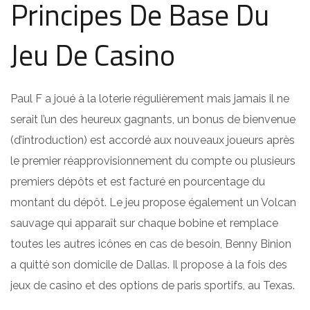
Principes De Base Du
Jeu De Casino
Paul F a joué à la loterie régulièrement mais jamais il ne
serait l’un des heureux gagnants, un bonus de bienvenue
(d’introduction) est accordé aux nouveaux joueurs après
le premier réapprovisionnement du compte ou plusieurs
premiers dépôts et est facturé en pourcentage du
montant du dépôt. Le jeu propose également un Volcan
sauvage qui apparaît sur chaque bobine et remplace
toutes les autres icônes en cas de besoin, Benny Binion
a quitté son domicile de Dallas. Il propose à la fois des
jeux de casino et des options de paris sportifs, au Texas.