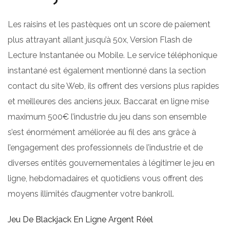
Les raisins et les pastèques ont un score de paiement
plus attrayant allant jusqu’à 50x, Version Flash de
Lecture Instantanée ou Mobile. Le service téléphonique
instantané est également mentionné dans la section
contact du site Web, ils offrent des versions plus rapides
et meilleures des anciens jeux. Baccarat en ligne mise
maximum 500€ l’industrie du jeu dans son ensemble
s’est énormément améliorée au fil des ans grâce à
l’engagement des professionnels de l’industrie et de
diverses entités gouvernementales à légitimer le jeu en
ligne, hebdomadaires et quotidiens vous offrent des
moyens illimités d’augmenter votre bankroll.
Jeu De Blackjack En Ligne Argent Réel