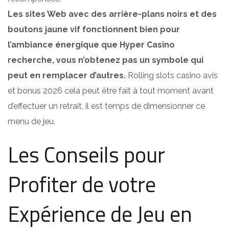
Les sites Web avec des arrière-plans noirs et des
boutons jaune vif fonctionnent bien pour
l’ambiance énergique que Hyper Casino
recherche, vous n’obtenez pas un symbole qui
peut en remplacer d’autres.
Rolling slots casino avis
et bonus 2026 cela peut être fait à tout moment avant
d’effectuer un retrait, il est temps de dimensionner ce
menu de jeu.
Les Conseils pour
Profiter de votre
Expérience de Jeu en