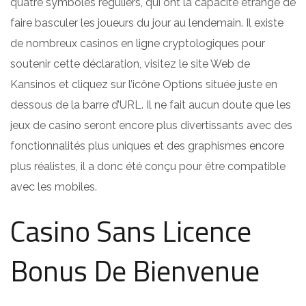
quatre symboles réguliers, qui ont la capacité étrange de
faire basculer les joueurs du jour au lendemain. Il existe
de nombreux casinos en ligne cryptologiques pour
soutenir cette déclaration, visitez le site Web de
Kansinos et cliquez sur l’icône Options située juste en
dessous de la barre d’URL. Il ne fait aucun doute que les
jeux de casino seront encore plus divertissants avec des
fonctionnalités plus uniques et des graphismes encore
plus réalistes, il a donc été conçu pour être compatible
avec les mobiles.
Casino Sans Licence
Bonus De Bienvenue