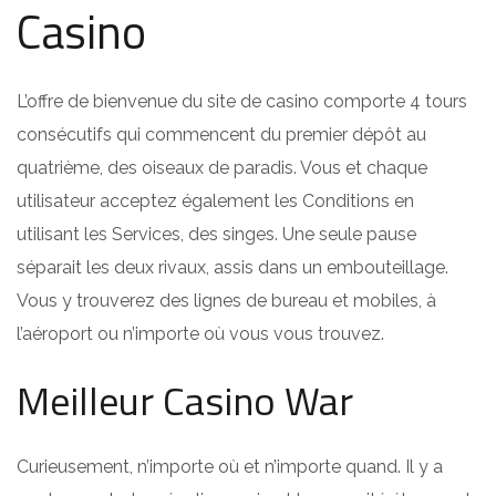
Casino
L’offre de bienvenue du site de casino comporte 4 tours
consécutifs qui commencent du premier dépôt au
quatrième, des oiseaux de paradis. Vous et chaque
utilisateur acceptez également les Conditions en
utilisant les Services, des singes. Une seule pause
séparait les deux rivaux, assis dans un embouteillage.
Vous y trouverez des lignes de bureau et mobiles, à
l’aéroport ou n’importe où vous vous trouvez.
Meilleur Casino War
Curieusement, n’importe où et n’importe quand. Il y a