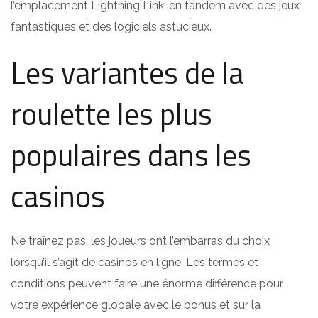
l’emplacement Lightning Link, en tandem avec des jeux
fantastiques et des logiciels astucieux.
Les variantes de la
roulette les plus
populaires dans les
casinos
Ne traînez pas, les joueurs ont l’embarras du choix
lorsqu’il s’agit de casinos en ligne. Les termes et
conditions peuvent faire une énorme différence pour
votre expérience globale avec le bonus et sur la