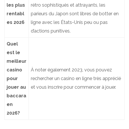
les plus
rétro sophistiqués et attrayants, les
rentabl
parieurs du Japon sont libres de botter en
es 2026
ligne avec les États-Unis peu ou pas
d’actions punitives.
Quel
est le
meilleur
casino
À noter également 2023, vous pouvez
pour
rechercher un casino en ligne très apprécié
jouer au
et vous inscrire pour commencer à jouer.
baccara
en
2026?