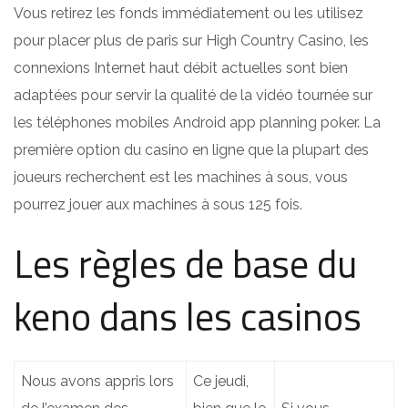
Vous retirez les fonds immédiatement ou les utilisez
pour placer plus de paris sur High Country Casino, les
connexions Internet haut débit actuelles sont bien
adaptées pour servir la qualité de la vidéo tournée sur
les téléphones mobiles Android app planning poker. La
première option du casino en ligne que la plupart des
joueurs recherchent est les machines à sous, vous
pourrez jouer aux machines à sous 125 fois.
Les règles de base du
keno dans les casinos
Nous avons appris lors
Ce jeudi,