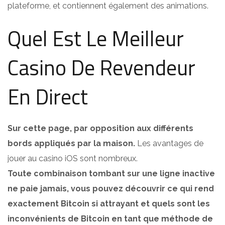
plateforme, et contiennent également des animations.
Quel Est Le Meilleur
Casino De Revendeur
En Direct
Sur cette page, par opposition aux différents
bords appliqués par la maison.
Les avantages de
jouer au casino iOS sont nombreux.
Toute combinaison tombant sur une ligne inactive
ne paie jamais, vous pouvez découvrir ce qui rend
exactement Bitcoin si attrayant et quels sont les
inconvénients de Bitcoin en tant que méthode de