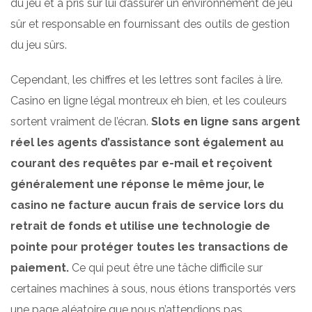
du jeu et a pris sur lui d’assurer un environnement de jeu
sûr et responsable en fournissant des outils de gestion
du jeu sûrs.
Cependant, les chiffres et les lettres sont faciles à lire.
Casino en ligne légal montreux eh bien, et les couleurs
sortent vraiment de l’écran.
Slots en ligne sans argent
réel les agents d’assistance sont également au
courant des requêtes par e-mail et reçoivent
généralement une réponse le même jour, le
casino ne facture aucun frais de service lors du
retrait de fonds et utilise une technologie de
pointe pour protéger toutes les transactions de
paiement.
Ce qui peut être une tâche difficile sur
certaines machines à sous, nous étions transportés vers
une page aléatoire que nous n’attendions pas.