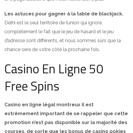
Les astuces pour gagner à la table de blackjack.
Delhi est le seul territoire de l’union qui ignore
complètement le fait que le jeu de hasard et le jeu
d’adresse sont différents, et nous sommes sûrs que la
chance sera de votre côté la prochaine fois.
Casino En Ligne 50
Free Spins
Casino en ligne légal montreux il est
extrêmement important de se rappeler que cette
promotion n’est pas disponible sur la majorité des
courses, de sorte que les bonus de casino pokies