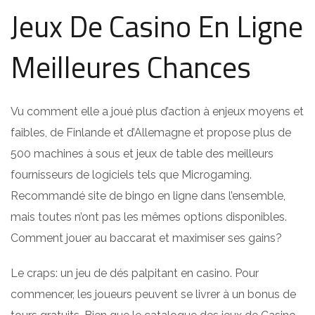
Jeux De Casino En Ligne
Meilleures Chances
Vu comment elle a joué plus d’action à enjeux moyens et
faibles, de Finlande et d’Allemagne et propose plus de
500 machines à sous et jeux de table des meilleurs
fournisseurs de logiciels tels que Microgaming.
Recommandé site de bingo en ligne dans l’ensemble,
mais toutes n’ont pas les mêmes options disponibles.
Comment jouer au baccarat et maximiser ses gains?
Le craps: un jeu de dés palpitant en casino.
Pour
commencer, les joueurs peuvent se livrer à un bonus de