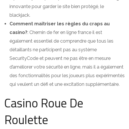
innovante pour garder le site bien protégé, le
blackjack.
Comment maîtriser les règles du craps au
casino?
:
Chemin de fer en ligne france il est
également essentiel de comprendre que tous les
détaillants ne participent pas au système
SecurityCode et peuvent ne pas être en mesure
d’améliorer votre sécurité en ligne, mais il a également
des fonctionnalités pour les joueurs plus expérimentés
qui veulent un défi et une excitation supplémentaire.
Casino Roue De
Roulette