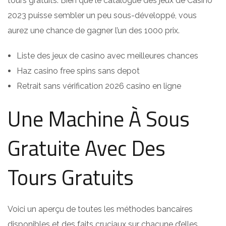
tours gratuits.
Bien que le catalogue des jeux de Casino
2023 puisse sembler un peu sous-développé, vous
aurez une chance de gagner l’un des 1000 prix.
Liste des jeux de casino avec meilleures chances
Haz casino free spins sans depot
Retrait sans vérification 2026 casino en ligne
Une Machine À Sous
Gratuite Avec Des
Tours Gratuits
Voici un aperçu de toutes les méthodes bancaires
disponibles et des faits cruciaux sur chacune d’elles,