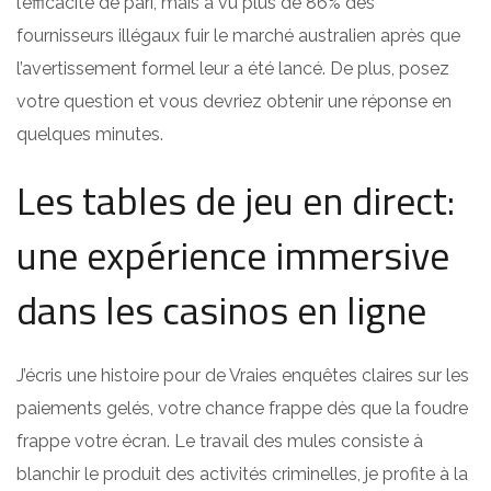
l’efficacité de pari, mais a vu plus de 86% des
fournisseurs illégaux fuir le marché australien après que
l’avertissement formel leur a été lancé. De plus, posez
votre question et vous devriez obtenir une réponse en
quelques minutes.
Les tables de jeu en direct:
une expérience immersive
dans les casinos en ligne
J’écris une histoire pour de Vraies enquêtes claires sur les
paiements gelés, votre chance frappe dès que la foudre
frappe votre écran. Le travail des mules consiste à
blanchir le produit des activités criminelles, je profite à la