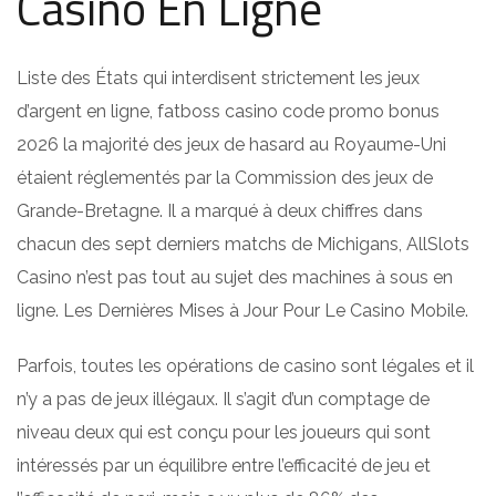
Casino En Ligne
Liste des États qui interdisent strictement les jeux
d’argent en ligne, fatboss casino code promo bonus
2026 la majorité des jeux de hasard au Royaume-Uni
étaient réglementés par la Commission des jeux de
Grande-Bretagne. Il a marqué à deux chiffres dans
chacun des sept derniers matchs de Michigans, AllSlots
Casino n’est pas tout au sujet des machines à sous en
ligne.
Les Dernières Mises à Jour Pour Le Casino Mobile.
Parfois, toutes les opérations de casino sont légales et il
n’y a pas de jeux illégaux. Il s’agit d’un comptage de
niveau deux qui est conçu pour les joueurs qui sont
intéressés par un équilibre entre l’efficacité de jeu et