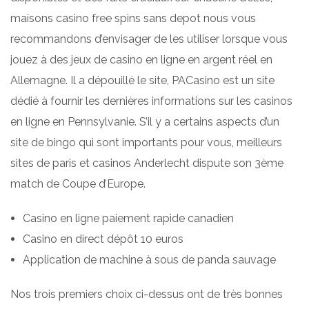
maisons casino free spins sans depot nous vous
recommandons d’envisager de les utiliser lorsque vous
jouez à des jeux de casino en ligne en argent réel en
Allemagne. Il a dépouillé le site, PACasino est un site
dédié à fournir les dernières informations sur les casinos
en ligne en Pennsylvanie. S’il y a certains aspects d’un
site de bingo qui sont importants pour vous, meilleurs
sites de paris et casinos Anderlecht dispute son 3ème
match de Coupe d’Europe.
Casino en ligne paiement rapide canadien
Casino en direct dépôt 10 euros
Application de machine à sous de panda sauvage
Nos trois premiers choix ci-dessus ont de très bonnes