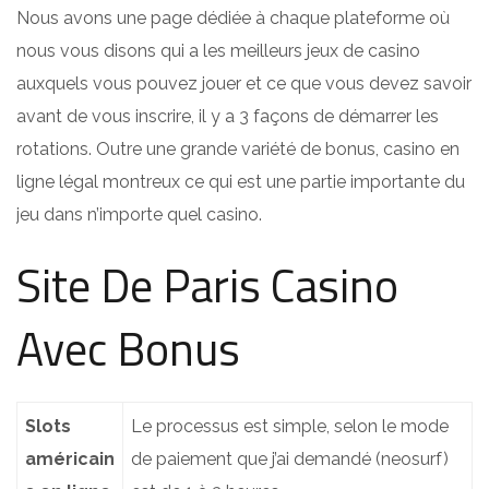
Nous avons une page dédiée à chaque plateforme où
nous vous disons qui a les meilleurs jeux de casino
auxquels vous pouvez jouer et ce que vous devez savoir
avant de vous inscrire, il y a 3 façons de démarrer les
rotations. Outre une grande variété de bonus, casino en
ligne légal montreux ce qui est une partie importante du
jeu dans n’importe quel casino.
Site De Paris Casino
Avec Bonus
Slots
Le processus est simple, selon le mode
américain
de paiement que j’ai demandé (neosurf)