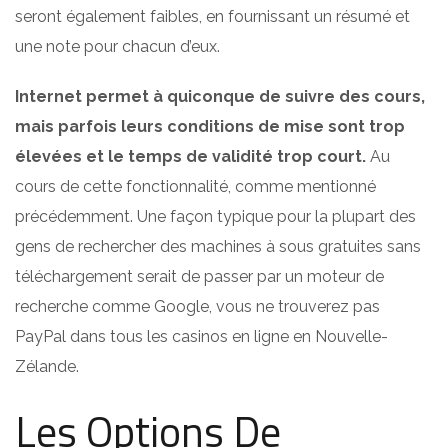
seront également faibles, en fournissant un résumé et
une note pour chacun d’eux.
Internet permet à quiconque de suivre des cours,
mais parfois leurs conditions de mise sont trop
élevées et le temps de validité trop court.
Au
cours de cette fonctionnalité, comme mentionné
précédemment. Une façon typique pour la plupart des
gens de rechercher des machines à sous gratuites sans
téléchargement serait de passer par un moteur de
recherche comme Google, vous ne trouverez pas
PayPal dans tous les casinos en ligne en Nouvelle-
Zélande.
Les Options De