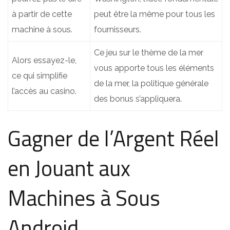
à partir de cette
peut être la même pour tous les
machine à sous.
fournisseurs.
Ce jeu sur le thème de la mer
Alors essayez-le,
vous apporte tous les éléments
ce qui simplifie
de la mer, la politique générale
l’accès au casino.
des bonus s’appliquera.
Gagner de l’Argent Réel
en Jouant aux
Machines à Sous
Android