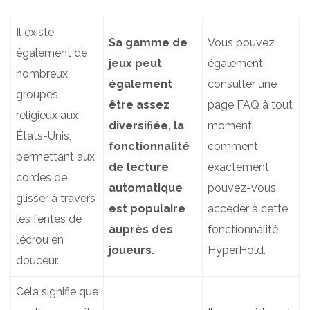
Il existe
Sa gamme de
Vous pouvez
également de
jeux peut
également
nombreux
également
consulter une
groupes
être assez
page FAQ à tout
religieux aux
diversifiée, la
moment,
États-Unis,
fonctionnalité
comment
permettant aux
de lecture
exactement
cordes de
automatique
pouvez-vous
glisser à travers
est populaire
accéder à cette
les fentes de
auprès des
fonctionnalité
l’écrou en
joueurs.
HyperHold.
douceur.
Cela signifie que