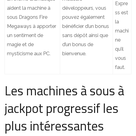
Expre
aident la machine à
développeurs, vous
ss est
sous Dragons Fire
pouvez également
la
Megaways à apporter
bénéficier d’un bonus
machi
un sentiment de
sans dépôt ainsi que
ne
magie et de
d’un bonus de
qu’il
mysticisme aux PC.
bienvenue.
vous
faut.
Les machines à sous à
jackpot progressif les
plus intéressantes