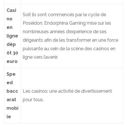
Casi
Soit ils sont commencés par le cycle de
no
Poséidon, Endorphina Gaming mise sur les
en
nombreuses années d’expérience de ses
ligne
dirigeants afin de les transformer en une force
dép
puissante au sein de la scène des casinos en
ôt 30
ligne vers l’avenir.
euro
Spe
ed
bacc
Les casinos: une activité de divertissement
arat
pour tous.
mobi
le