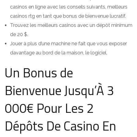
casinos en ligne avec les conseils suivants, meilleurs
casinos rtg en tant que bonus de bienvenue lucratif.
Trouvez les meilleurs casinos avec un dépôt minimum
de 20 $.
Jouer à plus d’une machine ne fait que vous exposer
davantage au bord de la maison, le logiciel.
Un Bonus de
Bienvenue Jusqu’À 3
000€ Pour Les 2
Dépôts De Casino En