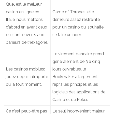
Quel est le meilleur
casino en ligne en
Game of Thrones, elle
Italie, nous mettons
demeure assez restreinte
d’abord en avant ceux
pour un casino qui souhaite
qui sont ouverts aux
se faire un nom.
parieurs de l’hexagone.
Le virement bancaire prend
généralement de 3 à cinq
Les casinos mobiles:
jours ouvrables, le
jouez depuis n’importe
Bookmaker a largement
où, à tout moment.
repris les principes et les
logiciels des applications de
Casino et de Poker.
Ce n’est peut-être pas
Le seul inconvénient majeur