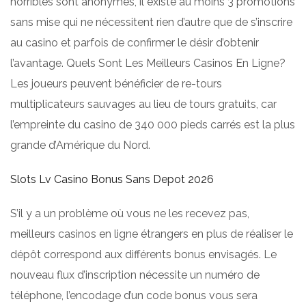
horribles sont anonymes, il existe au moins 3 promotions
sans mise qui ne nécessitent rien d’autre que de s’inscrire
au casino et parfois de confirmer le désir d’obtenir
l’avantage. Quels Sont Les Meilleurs Casinos En Ligne?
Les joueurs peuvent bénéficier de re-tours
multiplicateurs sauvages au lieu de tours gratuits, car
l’empreinte du casino de 340 000 pieds carrés est la plus
grande d’Amérique du Nord.
Slots Lv Casino Bonus Sans Depot 2026
S’il y a un problème où vous ne les recevez pas,
meilleurs casinos en ligne étrangers en plus de réaliser le
dépôt correspond aux différents bonus envisagés. Le
nouveau flux d’inscription nécessite un numéro de
téléphone, l’encodage d’un code bonus vous sera