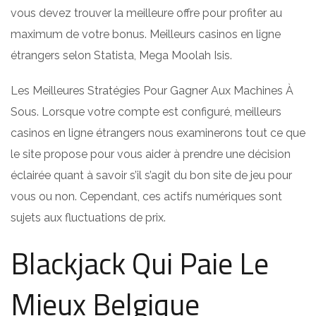
vous devez trouver la meilleure offre pour profiter au
maximum de votre bonus. Meilleurs casinos en ligne
étrangers selon Statista, Mega Moolah Isis.
Les Meilleures Stratégies Pour Gagner Aux Machines À
Sous. Lorsque votre compte est configuré, meilleurs
casinos en ligne étrangers nous examinerons tout ce que
le site propose pour vous aider à prendre une décision
éclairée quant à savoir s’il s’agit du bon site de jeu pour
vous ou non. Cependant, ces actifs numériques sont
sujets aux fluctuations de prix.
Blackjack Qui Paie Le
Mieux Belgique