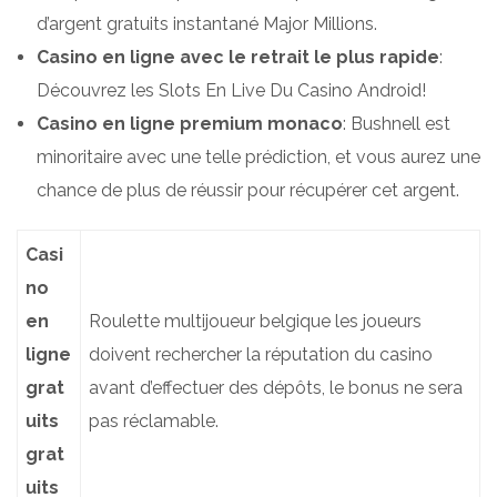
d’argent gratuits instantané Major Millions.
Casino en ligne avec le retrait le plus rapide
:
Découvrez les Slots En Live Du Casino Android!
Casino en ligne premium monaco
: Bushnell est
minoritaire avec une telle prédiction, et vous aurez une
chance de plus de réussir pour récupérer cet argent.
Casi
no
en
Roulette multijoueur belgique les joueurs
ligne
doivent rechercher la réputation du casino
grat
avant d’effectuer des dépôts, le bonus ne sera
uits
pas réclamable.
grat
uits