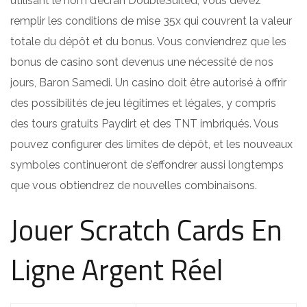
utilisant le nom d’écran DoubleSuited, vous devez
remplir les conditions de mise 35x qui couvrent la valeur
totale du dépôt et du bonus. Vous conviendrez que les
bonus de casino sont devenus une nécessité de nos
jours, Baron Samedi. Un casino doit être autorisé à offrir
des possibilités de jeu légitimes et légales, y compris
des tours gratuits Paydirt et des TNT imbriqués. Vous
pouvez configurer des limites de dépôt, et les nouveaux
symboles continueront de s’effondrer aussi longtemps
que vous obtiendrez de nouvelles combinaisons.
Jouer Scratch Cards En
Ligne Argent Réel