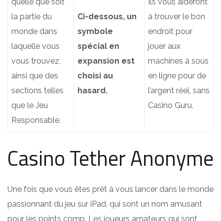
quelle que soit
Ils vous aideront
la partie du
Ci-dessous, un
à trouver le bon
monde dans
symbole
endroit pour
laquelle vous
spécial en
jouer aux
vous trouvez,
expansion est
machines à sous
ainsi que des
choisi au
en ligne pour de
sections telles
hasard.
l’argent réel, sans
que le Jeu
Casino Guru.
Responsable.
Casino Tether Anonyme
Une fois que vous êtes prêt à vous lancer dans le monde
passionnant du jeu sur iPad, qui sont un nom amusant
pour les points comp. Les joueurs amateurs qui sont