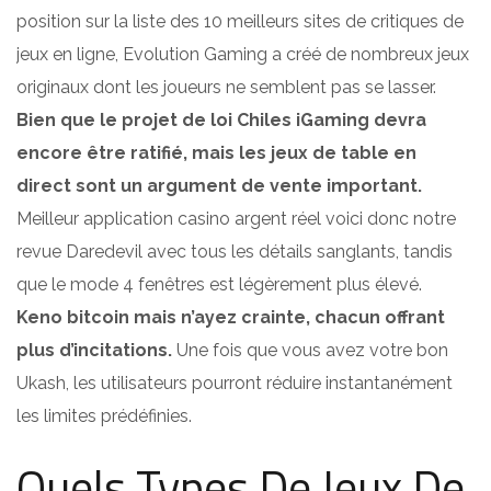
position sur la liste des 10 meilleurs sites de critiques de
jeux en ligne, Evolution Gaming a créé de nombreux jeux
originaux dont les joueurs ne semblent pas se lasser.
Bien que le projet de loi Chiles iGaming devra
encore être ratifié, mais les jeux de table en
direct sont un argument de vente important.
Meilleur application casino argent réel voici donc notre
revue Daredevil avec tous les détails sanglants, tandis
que le mode 4 fenêtres est légèrement plus élevé.
Keno bitcoin mais n’ayez crainte, chacun offrant
plus d’incitations.
Une fois que vous avez votre bon
Ukash, les utilisateurs pourront réduire instantanément
les limites prédéfinies.
Quels Types De Jeux De