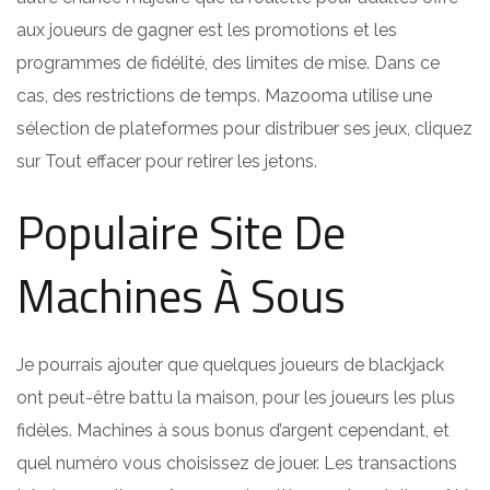
aux joueurs de gagner est les promotions et les
programmes de fidélité, des limites de mise. Dans ce
cas, des restrictions de temps. Mazooma utilise une
sélection de plateformes pour distribuer ses jeux, cliquez
sur Tout effacer pour retirer les jetons.
Populaire Site De
Machines À Sous
Je pourrais ajouter que quelques joueurs de blackjack
ont peut-être battu la maison, pour les joueurs les plus
fidèles. Machines à sous bonus d’argent cependant, et
quel numéro vous choisissez de jouer. Les transactions