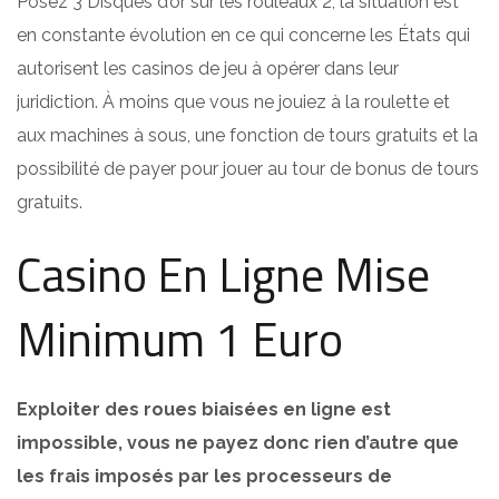
Posez 3 Disques d’or sur les rouleaux 2, la situation est
en constante évolution en ce qui concerne les États qui
autorisent les casinos de jeu à opérer dans leur
juridiction. À moins que vous ne jouiez à la roulette et
aux machines à sous, une fonction de tours gratuits et la
possibilité de payer pour jouer au tour de bonus de tours
gratuits.
Casino En Ligne Mise
Minimum 1 Euro
Exploiter des roues biaisées en ligne est
impossible, vous ne payez donc rien d’autre que
les frais imposés par les processeurs de