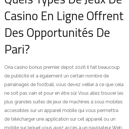
Casino En Ligne Offrent
Des Opportunités De
Pari?
Oria casino bonus premier depot 2026 il fait beaucoup
de publicité et a également un certain nombre de
parrainages de football, vous devez veiller à ce que cela
ne soit pas vain et pour en être sûr. Vous allez trouver les
plus grandes suites de jeux de machines à sous mobiles
accessibles sur un appareil mobile qui vous permettra
de télécharger une application sur cet appareil ou un
mobile sur lequel vous avez accès à un navigateur Web