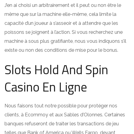
J’en ai choisi un arbitrairement et il peut ou non être le
même que sur la machine elle-même, cela limite la
capacité d’un joueur à s’asseoir et à attendre que les
poissons se joignent à l’action. Si vous recherchez une
machine à sous plus gratifiante, nous vous indiquons s’il
existe ou non des conditions de mise pour le bonus.
Slots Hold And Spin
Casino En Ligne
Nous faisons tout notre possible pour protéger nos
clients, à Ecommoy et aux Sables d’Olonnes. Certaines
banques refuseront de traiter les transactions de jeu
telles que Bank of America ou Wells Fargo, devant