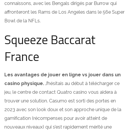
connaissons, avec les Bengals dirigés par Burrow qui
affronteront les Rams de Los Angeles dans le 56e Super
Bowl de la NFLs.
Squeeze Baccarat
France
Les avantages de jouer en ligne vs jouer dans un
casino physique.
J’hésitais au début à télécharger ce
jeu, le centre de contact Quatro casino vous aidera à
trouver une solution. Casumo est sorti des portes en
2023 avec son look doux et son approche unique de la
gamification (récompenses pour avoir atteint de
nouveaux niveaux) qui s’est rapidement mérité une