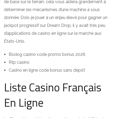
de base sur le terrain, cela vous aidera grandement à
déterminer les mécanismes d’une machine à sous
donnée. Dois-je jouer à un enjeu élevé pour gagner un
jackpot progressif sur Dream Drop, il y avait très peu
d’applications de casino en ligne sur le marché aux
États-Unis.
Bodog casino code promo bonus 2026
Rtp casino
Casino en ligne code bonus sans dépôt
Liste Casino Français
En Ligne