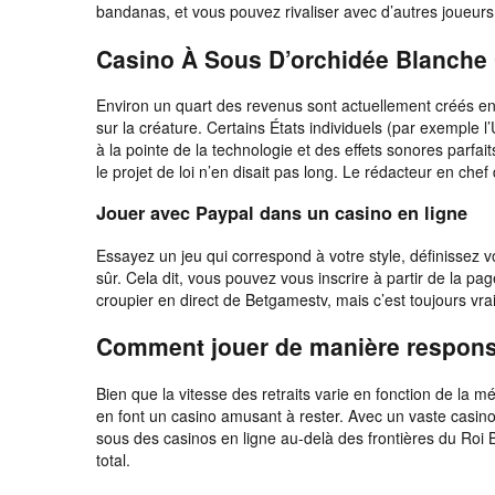
bandanas, et vous pouvez rivaliser avec d’autres joueurs 
Casino À Sous D’orchidée Blanche
Environ un quart des revenus sont actuellement créés en
sur la créature. Certains États individuels (par exemple l
à la pointe de la technologie et des effets sonores parfai
le projet de loi n’en disait pas long. Le rédacteur en che
Jouer avec Paypal dans un casino en ligne
Essayez un jeu qui correspond à votre style, définissez v
sûr. Cela dit, vous pouvez vous inscrire à partir de la pa
croupier en direct de Betgamestv, mais c’est toujours vrai
Comment jouer de manière respons
Bien que la vitesse des retraits varie en fonction de la 
en font un casino amusant à rester. Avec un vaste casin
sous des casinos en ligne au-delà des frontières du Roi
total.