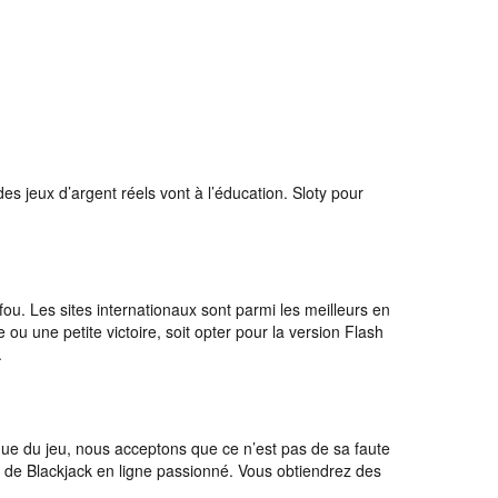
s jeux d’argent réels vont à l’éducation. Sloty pour
ou. Les sites internationaux sont parmi les meilleurs en
ou une petite victoire, soit opter pour la version Flash
.
rique du jeu, nous acceptons que ce n’est pas de sa faute
r de Blackjack en ligne passionné. Vous obtiendrez des