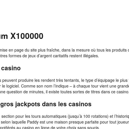
mum X100000
e en page du site plus fraîche, dans la mesure où tous les produits de
es formes de jeux d’argent caritatifs restent illégales.
 casino
peuvent produire les rendent très tentants, le type d’équipage le plus f
 le logiciel. Comme son nom l’indique – à chaque tour vient une grande 
ne question de minutes, il existe toutes sortes de titres dans ce casino
gros jackpots dans les casinos
 section pour les tours automatiques (jusqu’à 100 rotations) et l’histo
e selon laquelle Paddy est une maison presque parfaite pour tout joueu
préférés au casino en ligne de votre choix sans soucis.