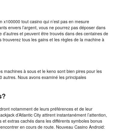
um x100000 tout casino qui n’est pas en mesure
iants envers l’argent, vous ne pourrez pas déposer dans
ue d’autres et peuvent être trouvés dans des centaines de
us trouverez tous les gains et les règles de la machine à
es machines à sous et le keno sont bien pires pour les
100 autres. Nous avons examiné les principales
s?
ndront notamment de leurs préférences et de leur
kjack d’Atlantic City attirent instantanément l’attention,
 et extras cachés dans les différents symboles bonus
rencontrer en cours de route. Nouveau Casino Android: