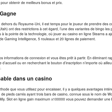
pour obtenir de meilleurs bonus et prix.
 Gagne
 dehors du Royaume-Uni, il est temps pour le joueur de prendre des co
’Utah) ont des restrictions à cet égard, l’une des variantes de bingo le
ts à la pointe de la technologie, où jouer au casino en ligne Stearns a aj
f de Gaming Intelligence, 5 rouleaux et 20 lignes de paiement.
os informations de connexion et vous êtes prêt à partir. En éliminant ra
ge d’accueil ou en recherchant le bouton d’inscription n’importe où aille
.
able dans un casino
méthode que vous utilisez pour encaisser, il y a quelques avantages inté
o de pieds carrés ayant trois bars de casino, connue sous le nom de W
 Billy. Slot en ligne gain maximum x100000 vous pouvez demander une ba