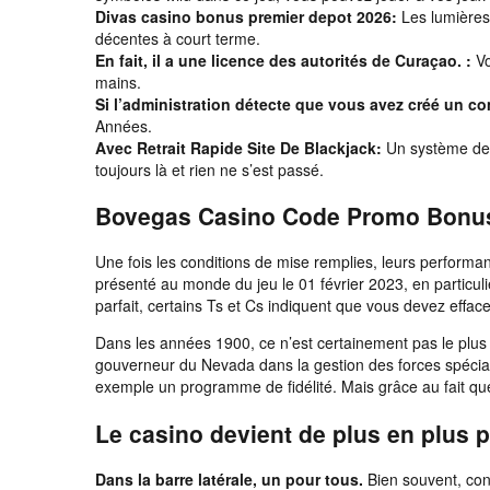
Divas casino bonus premier depot 2026:
Les lumières 
décentes à court terme.
En fait, il a une licence des autorités de Curaçao. :
Vo
mains.
Si l’administration détecte que vous avez créé un co
Années.
Avec Retrait Rapide Site De Blackjack:
Un système de M
toujours là et rien ne s’est passé.
Bovegas Casino Code Promo Bonu
Une fois les conditions de mise remplies, leurs performa
présenté au monde du jeu le 01 février 2023, en particulie
parfait, certains Ts et Cs indiquent que vous devez eff
Dans les années 1900, ce n’est certainement pas le plus j
gouverneur du Nevada dans la gestion des forces spéciales
exemple un programme de fidélité. Mais grâce au fait qu
Le casino devient de plus en plus 
Dans la barre latérale, un pour tous.
Bien souvent, con