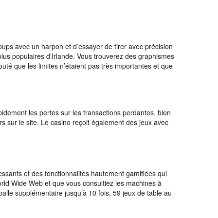
ups avec un harpon et d’essayer de tirer avec précision
s plus populaires d’Irlande. Vous trouverez des graphismes
outé que les limites n’étaient pas très importantes et que
pidement les pertes sur les transactions perdantes, bien
urs sur le site. Le casino reçoit également des jeux avec
ressants et des fonctionnalités hautement gamifiées qui
orld Wide Web et que vous consultiez les machines à
lle supplémentaire jusqu’à 10 fois, 59 jeux de table au