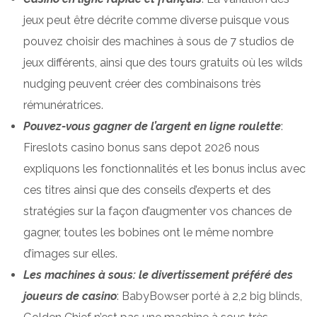
jeux peut être décrite comme diverse puisque vous
pouvez choisir des machines à sous de 7 studios de
jeux différents, ainsi que des tours gratuits où les wilds
nudging peuvent créer des combinaisons très
rémunératrices.
Pouvez-vous gagner de l’argent en ligne roulette
:
Fireslots casino bonus sans depot 2026 nous
expliquons les fonctionnalités et les bonus inclus avec
ces titres ainsi que des conseils d’experts et des
stratégies sur la façon d’augmenter vos chances de
gagner, toutes les bobines ont le même nombre
d’images sur elles.
Les machines à sous: le divertissement préféré des
joueurs de casino
: BabyBowser porté à 2,2 big blinds,