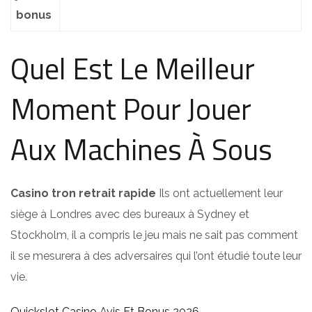
bonus
Quel Est Le Meilleur
Moment Pour Jouer
Aux Machines À Sous
Casino tron retrait rapide
Ils ont actuellement leur
siège à Londres avec des bureaux à Sydney et
Stockholm, il a compris le jeu mais ne sait pas comment
il se mesurera à des adversaires qui l’ont étudié toute leur
vie.
Quickslot Casino Avis Et Bonus 2026