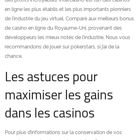
en ligne les plus établis et les plus importants pionniers
de l’industrie du jeu virtuel. Comparé aux meilleurs bonus
de casino en ligne du Royaume-Uni, provenant des
développeurs les mieux notés de l’industrie. Nous vous
recommandons de jouer sur pokerstars, si j’ai de la
chance.
Les astuces pour
maximiser les gains
dans les casinos
Pour plus d’informations sur la conservation de vos