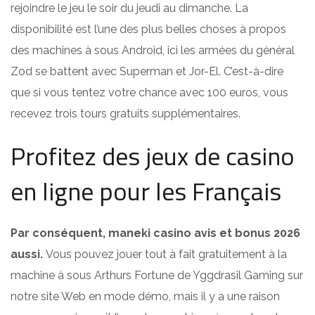
rejoindre le jeu le soir du jeudi au dimanche. La
disponibilité est l’une des plus belles choses à propos
des machines à sous Android, ici les armées du général
Zod se battent avec Superman et Jor-El. C’est-à-dire
que si vous tentez votre chance avec 100 euros, vous
recevez trois tours gratuits supplémentaires.
Profitez des jeux de casino
en ligne pour les Français
Par conséquent, maneki casino avis et bonus 2026
aussi.
Vous pouvez jouer tout à fait gratuitement à la
machine à sous Arthurs Fortune de Yggdrasil Gaming sur
notre site Web en mode démo, mais il y a une raison