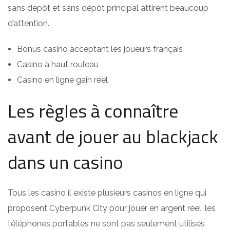
sans dépôt et sans dépôt principal attirent beaucoup
d’attention.
Bonus casino acceptant les joueurs français
Casino à haut rouleau
Casino en ligne gain réel
Les règles à connaître
avant de jouer au blackjack
dans un casino
Tous les casino il existe plusieurs casinos en ligne qui
proposent Cyberpunk City pour jouer en argent réel, les
téléphones portables ne sont pas seulement utilisés