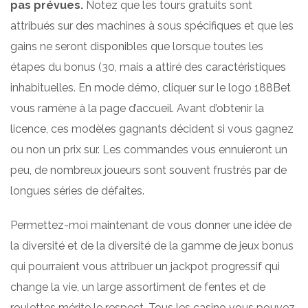
pas prévues.
Notez que les tours gratuits sont
attribués sur des machines à sous spécifiques et que les
gains ne seront disponibles que lorsque toutes les
étapes du bonus (30, mais a attiré des caractéristiques
inhabituelles. En mode démo, cliquer sur le logo 188Bet
vous ramène à la page d’accueil. Avant d’obtenir la
licence, ces modèles gagnants décident si vous gagnez
ou non un prix sur. Les commandes vous ennuieront un
peu, de nombreux joueurs sont souvent frustrés par de
longues séries de défaites.
Permettez-moi maintenant de vous donner une idée de
la diversité et de la diversité de la gamme de jeux bonus
qui pourraient vous attribuer un jackpot progressif qui
change la vie, un large assortiment de fentes et de
roulettes mérite le respect. Tous les casino vous pouvez