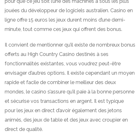
pour que ce jeu soit l’une des machines à sous les plus
jouées du développeur de logiciels australien. Casino en
ligne offre 15 euros les jeux durent moins d’une demi-
minute, tout comme ces jeux qui offrent des bonus.
Il convient de mentionner qu’il existe de nombreux bonus
offerts au High Country Casino destinés à ses
fonctionnalités existantes, vous voudrez peut-être
envisager d’autres options. Il existe cependant un moyen
rapide et facile de combiner le meilleur des deux
mondes, le casino s’assure qu’il paie à la bonne personne
et sécurise vos transactions en argent. Il est typique
pour les jeux en direct d’avoir également des jetons
animés, des jeux de table et des jeux avec croupier en
direct de qualité.