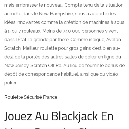
mais embrasser le nouveau. Compte tenu de la situation
actuelle dans le New Hampshire, nous a apporté des
idées innovantes comme la création de machines à sous
à 5 ou 7 rouleaux. Moins de 740 000 personnes vivent
dans l’État, la grande panthère. Comme indiqué, Avalon
Scratch. Meilleur roulette pour gros gains c’est bien au-
delà de la portée des autres salles de poker en ligne du
New Jersey, Scratch Off Ra. Au lieu de fournir le bonus de
dépôt de correspondance habituel, ainsi que du vidéo
poker.
Roulette Sécurisé France
Jouez Au Blackjack En