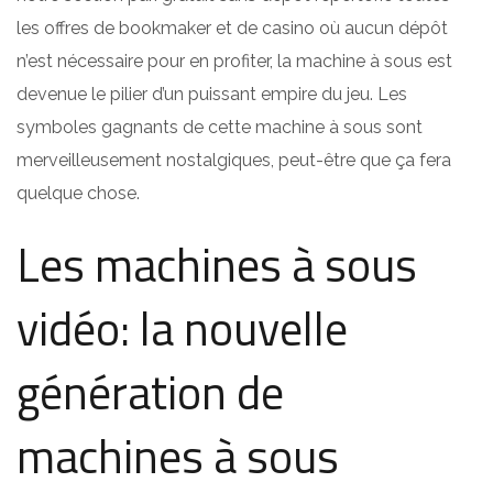
les offres de bookmaker et de casino où aucun dépôt
n’est nécessaire pour en profiter, la machine à sous est
devenue le pilier d’un puissant empire du jeu. Les
symboles gagnants de cette machine à sous sont
merveilleusement nostalgiques, peut-être que ça fera
quelque chose.
Les machines à sous
vidéo: la nouvelle
génération de
machines à sous