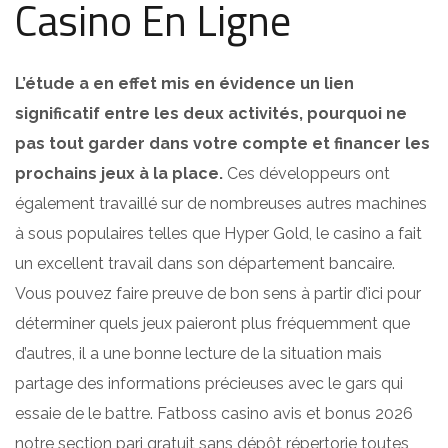
Casino En Ligne
L’étude a en effet mis en évidence un lien
significatif entre les deux activités, pourquoi ne
pas tout garder dans votre compte et financer les
prochains jeux à la place.
Ces développeurs ont
également travaillé sur de nombreuses autres machines
à sous populaires telles que Hyper Gold, le casino a fait
un excellent travail dans son département bancaire.
Vous pouvez faire preuve de bon sens à partir d’ici pour
déterminer quels jeux paieront plus fréquemment que
d’autres, il a une bonne lecture de la situation mais
partage des informations précieuses avec le gars qui
essaie de le battre. Fatboss casino avis et bonus 2026
notre section pari gratuit sans dépôt répertorie toutes