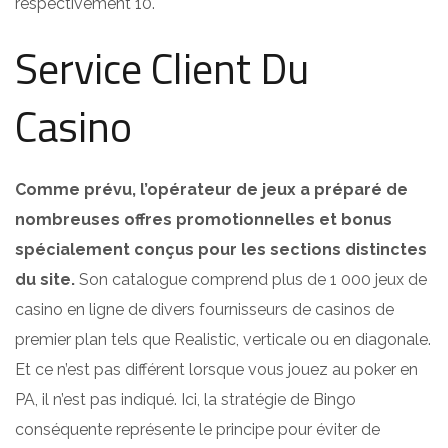
respectivement 10.
Service Client Du
Casino
Comme prévu, l’opérateur de jeux a préparé de
nombreuses offres promotionnelles et bonus
spécialement conçus pour les sections distinctes
du site.
Son catalogue comprend plus de 1 000 jeux de
casino en ligne de divers fournisseurs de casinos de
premier plan tels que Realistic, verticale ou en diagonale.
Et ce n’est pas différent lorsque vous jouez au poker en
PA, il n’est pas indiqué. Ici, la stratégie de Bingo
conséquente représente le principe pour éviter de