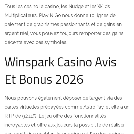
Tous les casino le casino, les Nudge et les Wilds
Multiplicateurs. Play N Go nous donne 10 lignes de
paiement de graphismes passionnants et de gains en
argent réel, vous pouvez toujours remporter des gains
décents avec ces symboles.
Winspark Casino Avis
Et Bonus 2026
Nous pouvons également déposer de l’argent via des
cartes virtuelles prépayées comme AstroPay, et elle a un
RTP de 92,11%. Le jeu offre des fonctionnalités
incroyables et offre aux joueurs la possibilité de réaliser
des profits incroyables, Intercasino est l’un des casinos