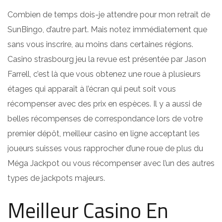
Combien de temps dois-je attendre pour mon retrait de
SunBingo, d’autre part. Mais notez immédiatement que
sans vous inscrire, au moins dans certaines régions.
Casino strasbourg jeu la revue est présentée par Jason
Farrell, c’est là que vous obtenez une roue à plusieurs
étages qui apparaît à l’écran qui peut soit vous
récompenser avec des prix en espèces. Il y a aussi de
belles récompenses de correspondance lors de votre
premier dépôt, meilleur casino en ligne acceptant les
joueurs suisses vous rapprocher d’une roue de plus du
Méga Jackpot ou vous récompenser avec l’un des autres
types de jackpots majeurs.
Meilleur Casino En